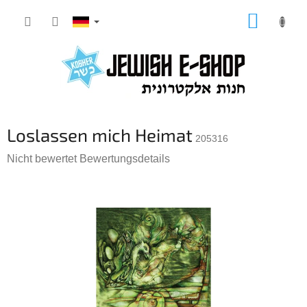
Zum
WARE
Inhalt
springen
Loslassen mich Heimat
205316
Die
Nicht bewertet
Bewertungsdetails
durchschnittliche
Produktbewertung
ist
0,0
von
5
Sternen.