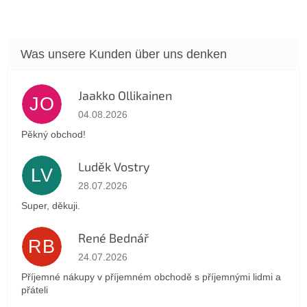
Jaakko Ollikainen
JO
Die Shop-Bewertung beträgt 5 von 5 Sternen.
04.08.2026
Pěkný obchod!
Luděk Vostry
LV
Die Shop-Bewertung beträgt 5 von 5 Sternen.
28.07.2026
Super, děkuji.
René Bednář
RB
Die Shop-Bewertung beträgt 5 von 5 Sternen.
24.07.2026
Příjemné nákupy v příjemném obchodě s příjemnými lidmi a
přáteli