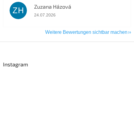
Zuzana Házová
ZH
Die Shop-Bewertung beträgt 5 von 5 Sternen.
24.07.2026
Weitere Bewertungen sichtbar machen
F
u
ß
z
Instagram
e
i
l
e