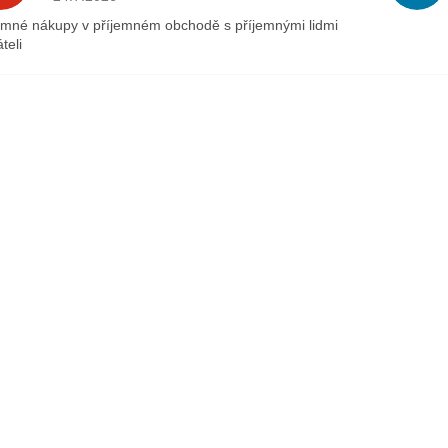
emné nákupy v příjemném obchodě s příjemnými lidmi
teli