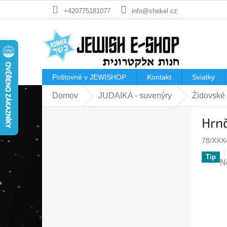
Prejsť
+420775181077
info@shekel.cz
na
obsah
Poštovné v JEWISHOP
Kontakt
Sviatky
Domov
JUDAIKA - suvenýry
Židovské
B
Hrnč
o
č
78/XXX
n
ý
Tip
P
N
p
h
a
p
n
je
e
0
l
z