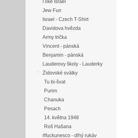
I like Israel
Jew Fun
Israel - Czech T-Shirt
Davidova hvězda
Army trička
Vincent - pánská
Benjamin - pánská
Lauderovy školy - Lauderky
Źidovské svátky
Tu bi-švat
Purim
Chanuka
Pesach
14. května 1948
Roš Hašana
#fuckunesco - dlhý rukáv