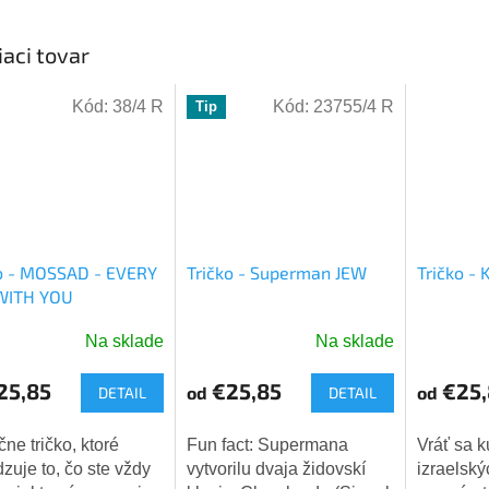
iaci tovar
Kód:
38/4 R
Kód:
23755/4 R
Tip
o - MOSSAD - EVERY
Tričko - Superman JEW
Tričko -
WITH YOU
Na sklade
Na sklade
merné
tenie
25,85
€25,85
€25,
od
od
DETAIL
DETAIL
ktu
ne tričko, ktoré
Fun fact: Supermana
Vráť sa 
dzuje to, čo ste vždy
vytvorilu dvaja židovskí
izraelsk