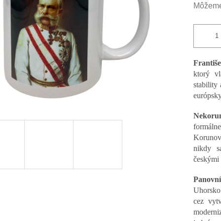
Môžeme 
iezdičiek.
Františe
ktorý v
stability
európsky
Nekoru
formálne
Korunov
nikdy s
českými 
Panovní
Uhorsko
cez vyt
moderniz