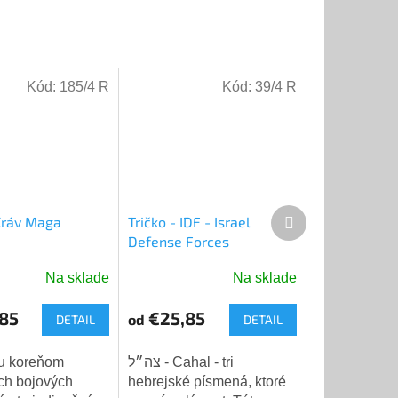
Kód:
185/4 R
Kód:
39/4 R
Ďalší
 Kráv Maga
Tričko - IDF - Israel
produkt
Defense Forces
Na sklade
Na sklade
Priemerné
hodnotenie
85
€25,85
od
DETAIL
DETAIL
produktu
je
5,0
ku koreňom
צה״ל - Cahal - tri
z
ých bojových
hebrejské písmená, ktoré