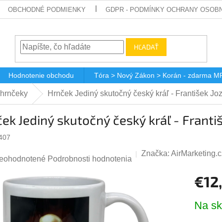
OBCHODNÉ PODMIENKY
GDPR - PODMÍNKY OCHRANY OSOBN
HĽADAŤ
Hodnotenie obchodu
Tóra > Nový Zákon > Korán - zdarma M
 hrnčeky
Hrnček Jediný skutočný český kráľ - František Joz
ek Jediný skutočný český kráľ - Františ
407
Značka:
AirMarketing.c
riemerné
eohodnotené
Podrobnosti hodnotenia
odnotenie
€12
roduktu
Jednotk
,0
Na sk
cena: