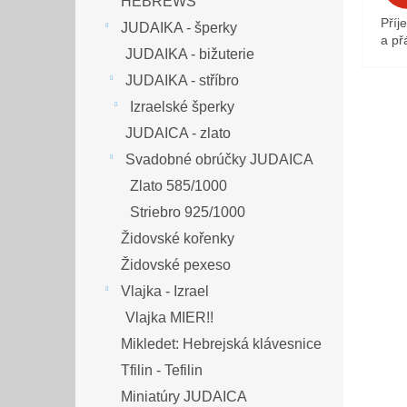
HEBREWS
Příj
JUDAIKA - šperky
a přá
JUDAIKA - bižuterie
JUDAIKA - stříbro
Izraelské šperky
JUDAICA - zlato
Svadobné obrúčky JUDAICA
Zlato 585/1000
Striebro 925/1000
Židovské kořenky
Židovské pexeso
Vlajka - Izrael
Vlajka MIER!!
Mikledet: Hebrejská klávesnice
Tfilin - Tefilin
Miniatúry JUDAICA