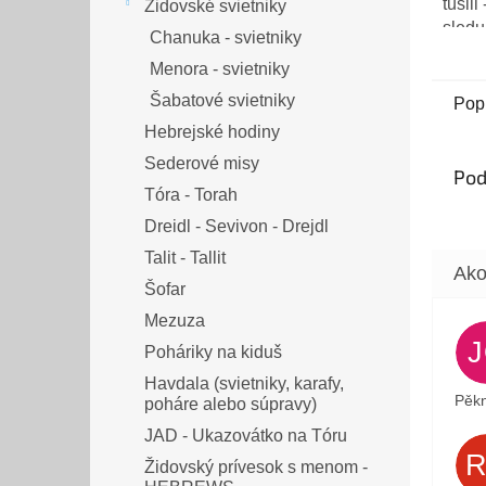
5
tušili
Židovské svietniky
hviez
sleduj
Chanuka - svietniky
👁️❤️
Menora - svietniky
Šabatové svietniky
Pop
Hebrejské hodiny
Sederové misy
Pod
Tóra - Torah
Dreidl - Sevivon - Drejdl
Talit - Tallit
Šofar
Mezuza
Poháriky na kiduš
Havdala (svietniky, karafy,
Pěkn
poháre alebo súpravy)
JAD - Ukazovátko na Tóru
Židovský prívesok s menom -