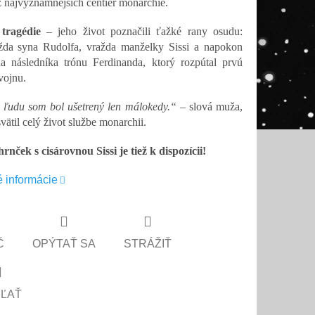
 najvýznamnejších centier monarchie.
tragédie
– jeho život poznačili ťažké rany osudu:
žda syna Rudolfa, vražda manželky Sissi a napokon
na následníka trónu Ferdinanda, ktorý rozpútal prvú
vojnu.
ľudu som bol ušetrený len málokedy.“
– slová muža,
vätil celý život službe monarchii.
rnček s cisárovnou Sissi je tiež k dispozícii!
é informácie
Č
OPÝTAŤ SA
STRÁŽIŤ
EĽAŤ