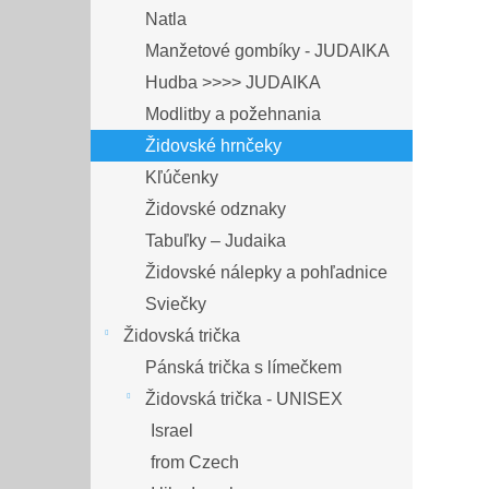
Natla
Manžetové gombíky - JUDAIKA
Hudba >>>> JUDAIKA
Modlitby a požehnania
Židovské hrnčeky
Kľúčenky
Židovské odznaky
Tabuľky – Judaika
Židovské nálepky a pohľadnice
Sviečky
Židovská trička
Pánská trička s límečkem
Židovská trička - UNISEX
Israel
from Czech