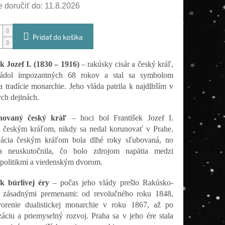
doručiť do:
11.8.2026
Pridať do košíka
k Jozef I. (1830 – 1916)
– rakúsky cisár a český kráľ,
ládol impozantných 68 rokov a stal sa symbolom
 a tradície monarchie. Jeho vláda patrila k najdlhším v
ch dejinách.
novaný český kráľ
– hoci bol František Jozef I.
 českým kráľom, nikdy sa nedal korunovať v Prahe.
ácia českým kráľom bola dlhé roky sľubovaná, no
a neuskutočnila, čo bolo zdrojom napätia medzi
politikmi a viedenským dvorom.
k búrlivej éry
– počas jeho vlády prešlo Rakúsko-
 zásadnými premenami: od revolučného roku 1848,
vorenie dualistickej monarchie v roku 1867, až po
áciu a priemyselný rozvoj. Praha sa v jeho ére stala