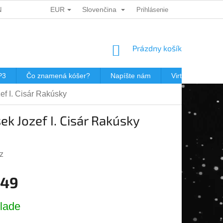
EUR
Slovenčina
ÍCH ÚDAJŮ
DÁRKOVÉ KUPONY
Prihlásenie
POŠTOVNÉ V JEWISHOP
NÁKUPNÝ
Prázdny košík
KOŠÍK
P3
Čo znamená kóšer?
Napíšte nám
Virtuálna prehli
ef I. Cisár Rakúsky
ek Jozef I. Cisár Rakúsky
z
,49
ová
lade