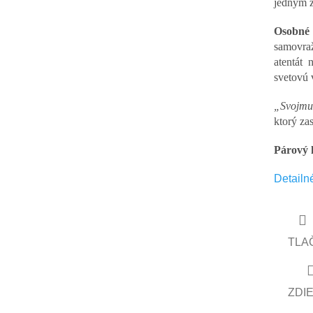
jedným z
Osobné 
samovra
atentát 
svetovú 
„Svojmu 
ktorý zas
Párový h
Detailn
TLA
ZDI