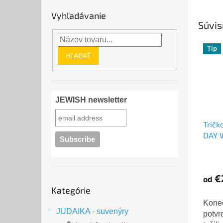
Vyhľadávanie
Súvis
Tip
HĽADAŤ
JEWISH newsletter
Tričk
DAY 
Prie
hodno
€
od
produ
Preskočiť
Kategórie
je
kategórie
5,0
Koneč
JUDAIKA - suvenýry
z
potvr