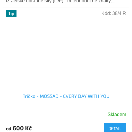
Izraelské obranné síly (IDF). Tři jednoduché znaky,...
hvězdiček.
Kód:
38/4 R
Tip
Tričko - MOSSAD - EVERY DAY WITH YOU
Skladem
Průměrné
hodnocení
600 Kč
od
DETAIL
produktu