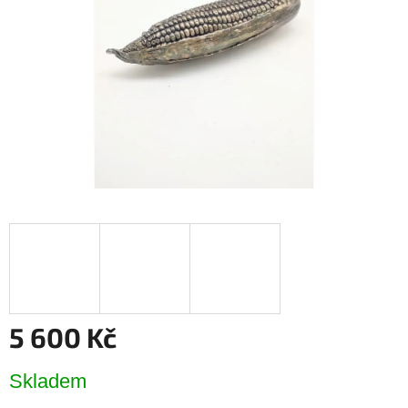
hvězdiček.
5 600 Kč
Měrná
Skladem
cena: