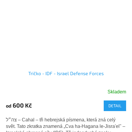
Tričko - IDF - Israel Defense Forces
Skladem
Průměrné
hodnocení
600 Kč
od
DETAIL
produktu
je
5,0
צה״ל – Cahal – tři hebrejská písmena, která zná celý
z
svět. Tato zkratka znamená „Cva ha-Hagana le-Jisra'el" –
5