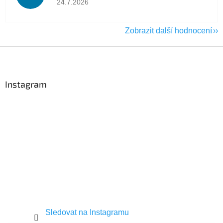
24.7.2026
Zobrazit další hodnocení
Z
á
p
a
Instagram
t
í
Sledovat na Instagramu