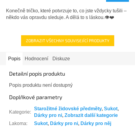
je
5,0
Konečně tričko, které potvrzuje to, co jste vždycky tušili –
z
někdo vás opravdu sleduje. A dělá to s láskou.👁️❤️
5
hvězdiček.
ZOBRAZIT VŠECHNY SOUVISEJÍCÍ PRODUKTY
Popis
Hodnocení
Diskuze
Detailní popis produktu
Popis produktu není dostupný
Doplňkové parametry
Starožitné židovské předměty
,
Sukot
,
Kategorie
:
Dárky pro ni
,
Zobrazit další kategorie
Lakoma
:
Sukot
,
Dárky pro ni
,
Dárky pro něj