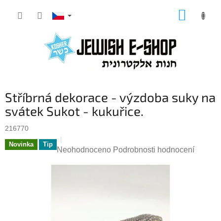
Přejít
NÁKUP
na
KOŠÍK
obsah
Stříbrná dekorace - výzdoba suky na
svátek Sukot - kukuřice.
216770
Novinka
Tip
Průměrné
Neohodnoceno
Podrobnosti hodnocení
hodnocení
produktu
je
0,0
z
5