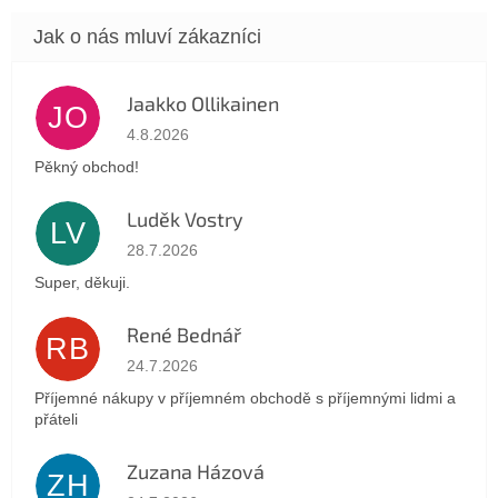
Jaakko Ollikainen
JO
Hodnocení obchodu je 5 z 5 hvězdiček.
4.8.2026
Pěkný obchod!
Luděk Vostry
LV
Hodnocení obchodu je 5 z 5 hvězdiček.
28.7.2026
Super, děkuji.
René Bednář
RB
Hodnocení obchodu je 5 z 5 hvězdiček.
24.7.2026
Příjemné nákupy v příjemném obchodě s příjemnými lidmi a
přáteli
Zuzana Házová
ZH
Hodnocení obchodu je 5 z 5 hvězdiček.