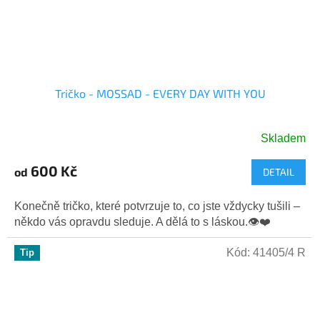
Tričko - MOSSAD - EVERY DAY WITH YOU
Skladem
Průměrné
hodnocení
600 Kč
od
DETAIL
produktu
je
5,0
Konečně tričko, které potvrzuje to, co jste vždycky tušili –
z
někdo vás opravdu sleduje. A dělá to s láskou.👁️❤️
5
hvězdiček.
Kód:
41405/4 R
Tip