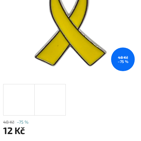
hvězdiček.
48 Kč
–75 %
48 Kč
–75 %
12 Kč