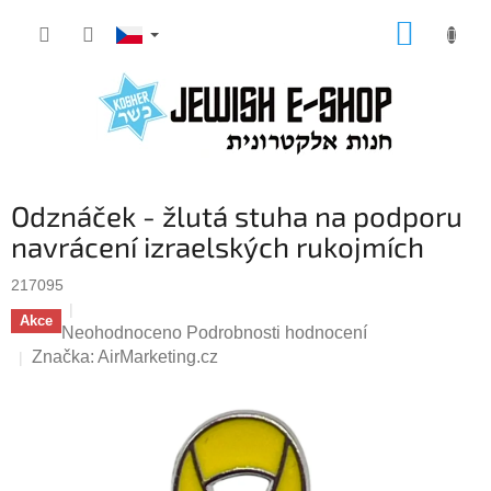
Přejít
NÁKUP
na
KOŠÍK
obsah
Odznáček - žlutá stuha na podporu
navrácení izraelských rukojmích
217095
Akce
Průměrné
Neohodnoceno
Podrobnosti hodnocení
hodnocení
Značka:
AirMarketing.cz
produktu
je
0,0
z
5