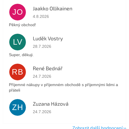
Jaakko Ollikainen
JO
Hodnocení obchodu je 5 z 5 hvězdiček.
4.8.2026
Pěkný obchod!
Luděk Vostry
LV
Hodnocení obchodu je 5 z 5 hvězdiček.
28.7.2026
Super, děkuji.
René Bednář
RB
Hodnocení obchodu je 5 z 5 hvězdiček.
24.7.2026
Příjemné nákupy v příjemném obchodě s příjemnými lidmi a
přáteli
Zuzana Házová
ZH
Hodnocení obchodu je 5 z 5 hvězdiček.
24.7.2026
Zobrazit další hodnocení