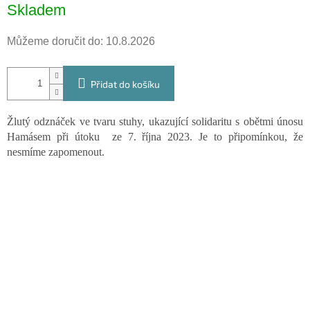
Měrná
Skladem
cena:
Můžeme doručit do:
10.8.2026
Přidat do košíku
Žlutý odznáček ve tvaru stuhy, ukazující solidaritu s obětmi únosu
Hamásem při útoku ze 7. října 2023. Je to připomínkou, že
nesmíme zapomenout.