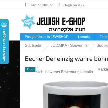
Zum
+420775181077
info@shekel.cz
Inhalt
springen
Postgebühren in JEWISHOP
Kontakt
Feier
Startseite
JUDAIKA - Souvenirs
Jüdis
Becher Der einzig wahre böhmi
Marke
Tipp
Die
Nicht bewertet
Bewertungsdetails
durchschnittliche
Produktbewertung
ist
0,0
von
5