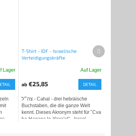
Nächstes
T-Shirt - IDF - Israelische
Produkt
Verteidigungskräfte
f Lager
Auf Lager
Die
durchschnittliche
€25,85
ab
ETAIL
DETAIL
Produktbewertung
ist
5,0
zeln
צה״ל - Cahal - drei hebräische
von
mit
Buchstaben, die die ganze Welt
5
m
kennt. Dieses Akronym steht für "Cva
Sternen.
ses
ha-Hagana le-Yisra'el" - Israel
Defense Forces (IDF). Drei einfache
Symbole,...