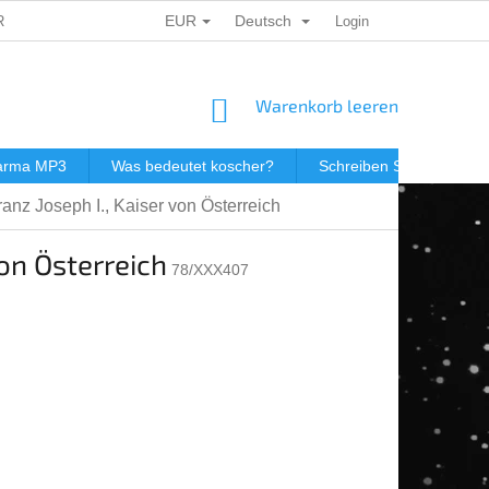
EUR
Deutsch
ERSONENBEZOGENER DATEN
DÁRKOVÉ KUPONY
Login
POSTGEB
WARENKORB
Warenkorb leeren
darma MP3
Was bedeutet koscher?
Schreiben Sie uns
nz Joseph I., Kaiser von Österreich
on Österreich
78/XXX407