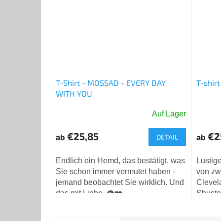
T-Shirt - MOSSAD - EVERY DAY
T-shir
WITH YOU
Auf Lager
Die
durchschnittliche
€25,85
€2
ab
ab
DETAIL
Produktbewertung
ist
5,0
Endlich ein Hemd, das bestätigt, was
Lustig
von
Sie schon immer vermutet haben -
von zw
5
jemand beobachtet Sie wirklich. Und
Clevel
Sternen.
das mit Liebe. 👁️❤️
Shuste
kehren
zurück!.