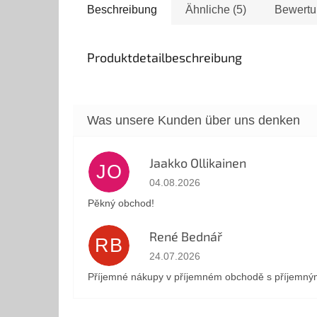
Beschreibung
Ähnliche (5)
Bewertu
Produktdetailbeschreibung
Jaakko Ollikainen
JO
Die Shop-Bewertung beträgt 5 von 5 
04.08.2026
Pěkný obchod!
René Bednář
RB
Die Shop-Bewertung beträgt 5 von 5 
24.07.2026
Příjemné nákupy v příjemném obchodě s příjemnými 