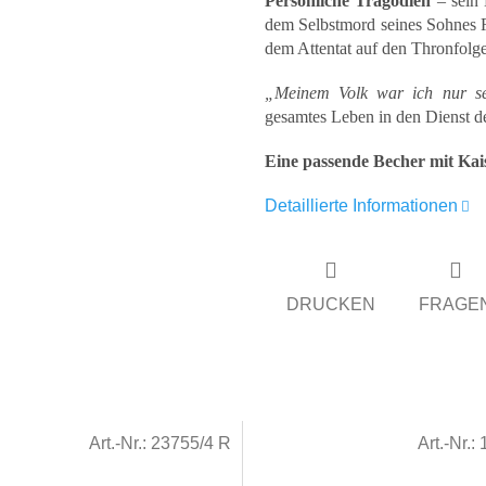
Persönliche Tragödien
– sein 
dem Selbstmord seines Sohnes R
dem Attentat auf den Thronfolge
„Meinem Volk war ich nur sel
gesamtes Leben in den Dienst de
Eine passende Becher mit Kaiser
Detaillierte Informationen
DRUCKEN
FRAGE
Art.-Nr.:
23755/4 R
Art.-Nr.: