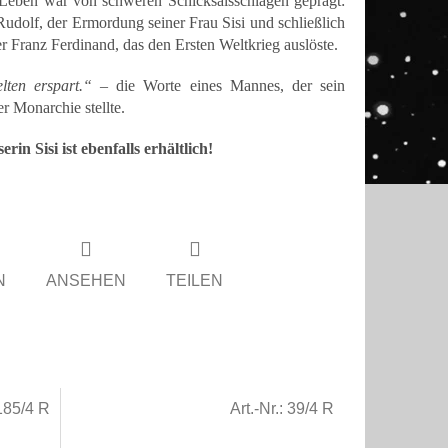
Leben war von schweren Schicksalsschlägen geprägt:
udolf, der Ermordung seiner Frau Sisi und schließlich
r Franz Ferdinand, das den Ersten Weltkrieg auslöste.
ten erspart.“
– die Worte eines Mannes, der sein
r Monarchie stellte.
in Sisi ist ebenfalls erhältlich!
N
ANSEHEN
TEILEN
185/4 R
Art.-Nr.:
39/4 R