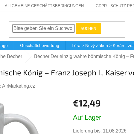
ALLGEMEINE GESCHÄFTSBEDINGUNGEN
GDPR - SCHUTZ P
SUCHEN
tage
Geschäftsbewertung
Tóra > Nový Zákon > Korán - z
che Becher
Becher Der einzig wahre böhmische König – Fra
sche König – Franz Joseph I., Kaiser v
:
AirMarketing.cz
€12,49
Verkaufspreis:
Auf Lager
Lieferung bis:
11.08.2026