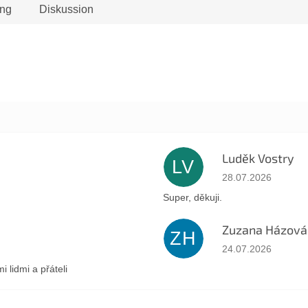
ng
Diskussion
Luděk Vostry
LV
Sternen.
Die Shop-Bewertung
28.07.2026
Super, děkuji.
Zuzana Házová
ZH
Sternen.
Die Shop-Bewertung
24.07.2026
lidmi a přáteli