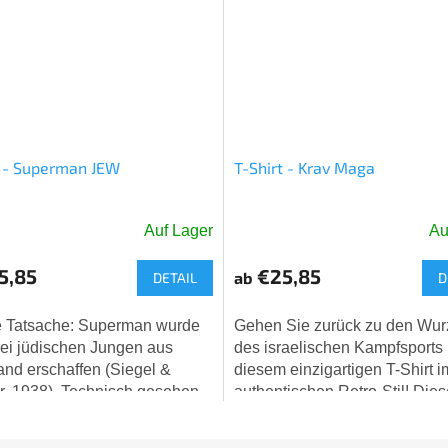
t - Superman JEW
T-Shirt - Krav Maga
Auf Lager
Au
5,85
€25,85
ab
DETAIL
D
e Tatsache: Superman wurde
Gehen Sie zurück zu den Wur
ei jüdischen Jungen aus
des israelischen Kampfsports 
and erschaffen (Siegel &
diesem einzigartigen T-Shirt i
r, 1938). Technisch gesehen...
authentischen Retro-Stil! Die
 wir also zu unseren Wurzeln
graue T-Shirt mit patiniertem
..
Vintage-Aufdruck...