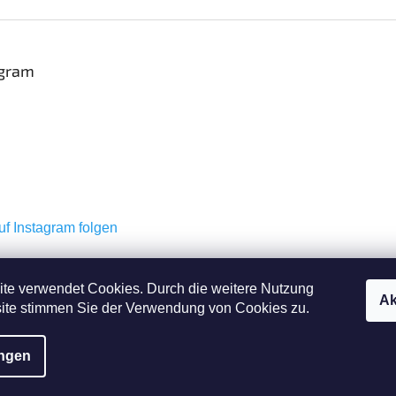
agram
uf Instagram folgen
Shekel.cz
Torah.cz
Kosher-coffee.cz
te verwendet Cookies. Durch die weitere Nutzung
Ak
ite stimmen Sie der Verwendung von Cookies zu.
ungen
vorbehalten.