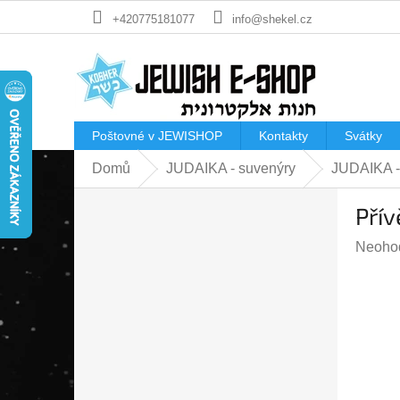
Přejít
+420775181077
info@shekel.cz
na
obsah
Poštovné v JEWISHOP
Kontakty
Svátky
Domů
JUDAIKA - suvenýry
JUDAIKA -
P
Přív
o
s
Průmě
Neoho
t
hodnoc
r
produk
a
je
n
0,0
n
z
í
5
p
hvězdi
a