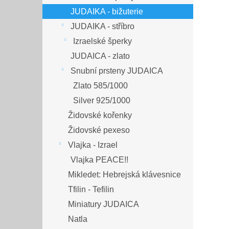
JUDAIKA - bižuterie
JUDAIKA - stříbro
Izraelské šperky
JUDAICA - zlato
Snubní prsteny JUDAICA
Zlato 585/1000
Silver 925/1000
Židovské kořenky
Židovské pexeso
Vlajka - Izrael
Vlajka PEACE!!
Mikledet: Hebrejská klávesnice
Tfilin - Tefilin
Miniatury JUDAICA
Natla