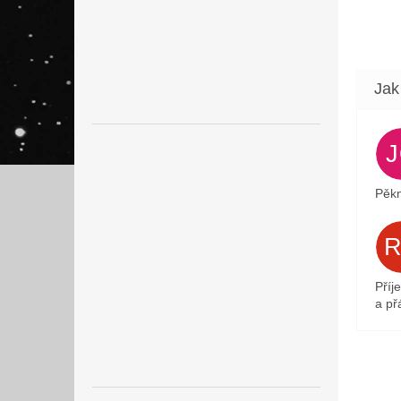
Pěkn
Příj
a přá