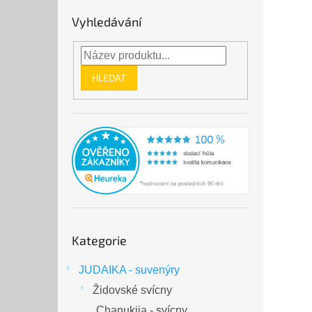
Vyhledávání
HLEDAT
Přeskočit
Kategorie
kategorie
JUDAIKA - suvenýry
Židovské svícny
Chanukija - svícny