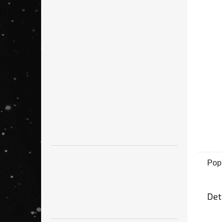
n
e
l
Pop
Det