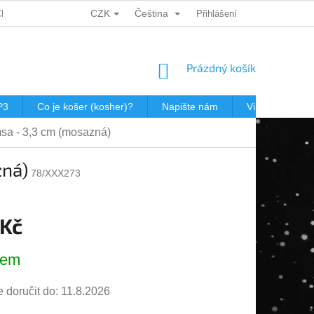
CZK
Čeština
CH ÚDAJŮ
DÁRKOVÉ KUPONY
POŠTOVNÉ V JEWISHOP
Přihlášení
NÁKUPNÍ
Prázdný košík
KOŠÍK
P3
Co je košer (kosher)?
Napište nám
Virtualní prohl
msa - 3,3 cm (mosazná)
zná)
78/XXX273
 Kč
dem
doručit do:
11.8.2026