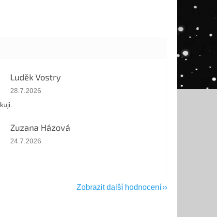
Luděk Vostry
Hodnocení obchodu je 5 z 5 hvězdiček.
28.7.2026
kuji.
Zuzana Házová
Hodnocení obchodu je 5 z 5 hvězdiček.
24.7.2026
Zobrazit další hodnocení