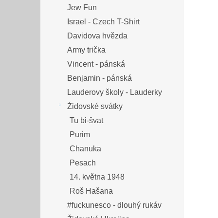
Jew Fun
Israel - Czech T-Shirt
Davidova hvězda
Army trička
Vincent - pánská
Benjamin - pánská
Lauderovy školy - Lauderky
Źidovské svátky
Tu bi-švat
Purim
Chanuka
Pesach
14. května 1948
Roš Hašana
#fuckunesco - dlouhý rukáv