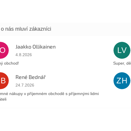
Jaakko Ollikainen
JO
LV
Hodnocení obchodu je 5 z 5 hvězdiček.
4.8.2026
ý obchod!
Super, dě
René Bednář
RB
ZH
Hodnocení obchodu je 5 z 5 hvězdiček.
24.7.2026
emné nákupy v příjemném obchodě s příjemnými lidmi
teli