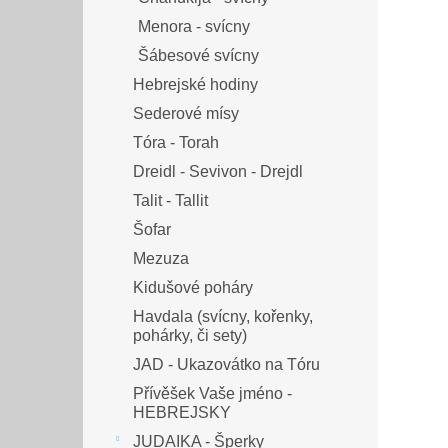
Menora - svícny
Šábesové svícny
Hebrejské hodiny
Sederové mísy
Tóra - Torah
Dreidl - Sevivon - Drejdl
Talit - Tallit
Šofar
Mezuza
Kidušové poháry
Havdala (svícny, kořenky,
pohárky, či sety)
JAD - Ukazovátko na Tóru
Přívěšek Vaše jméno -
HEBREJSKY
JUDAIKA - Šperky