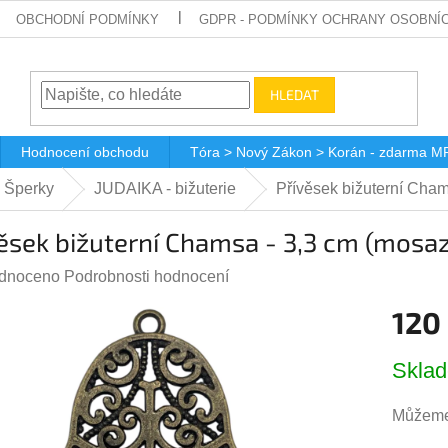
OBCHODNÍ PODMÍNKY
GDPR - PODMÍNKY OCHRANY OSOBNÍ
HLEDAT
Hodnocení obchodu
Tóra > Nový Zákon > Korán - zdarma M
 Šperky
JUDAIKA - bižuterie
Přívěsek bižuterní Cha
ěsek bižuterní Chamsa - 3,3 cm (mosa
rné
dnoceno
Podrobnosti hodnocení
ení
120
tu
Měrná
Skla
cena:
Můžeme 
ček.