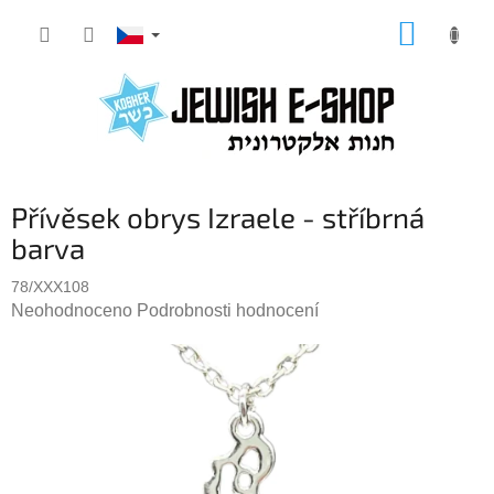
Přejít
NÁKUP
na
KOŠÍK
obsah
Přívěsek obrys Izraele - stříbrná
barva
78/XXX108
Průměrné
Neohodnoceno
Podrobnosti hodnocení
hodnocení
produktu
je
0,0
z
5
hvězdiček.