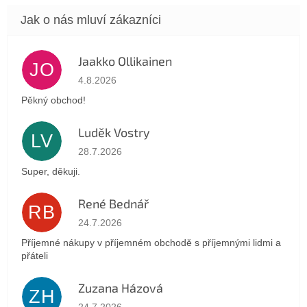
Jaakko Ollikainen
JO
Hodnocení obchodu je 5 z 5 hvězdiček.
4.8.2026
Pěkný obchod!
Luděk Vostry
LV
Hodnocení obchodu je 5 z 5 hvězdiček.
28.7.2026
Super, děkuji.
René Bednář
RB
Hodnocení obchodu je 5 z 5 hvězdiček.
24.7.2026
Příjemné nákupy v příjemném obchodě s příjemnými lidmi a
přáteli
Zuzana Házová
ZH
Hodnocení obchodu je 5 z 5 hvězdiček.
24.7.2026