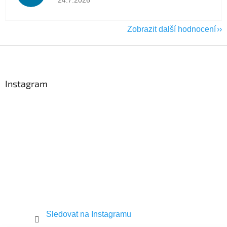
Zobrazit další hodnocení
Z
á
p
a
Instagram
t
í
Sledovat na Instagramu