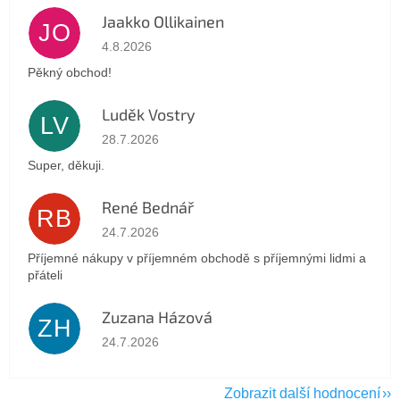
Jaakko Ollikainen
JO
Hodnocení obchodu je 5 z 5 hvězdiček.
4.8.2026
Pěkný obchod!
Luděk Vostry
LV
Hodnocení obchodu je 5 z 5 hvězdiček.
28.7.2026
Super, děkuji.
René Bednář
RB
Hodnocení obchodu je 5 z 5 hvězdiček.
24.7.2026
Příjemné nákupy v příjemném obchodě s příjemnými lidmi a
přáteli
Zuzana Házová
ZH
Hodnocení obchodu je 5 z 5 hvězdiček.
24.7.2026
Zobrazit další hodnocení