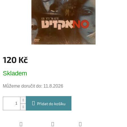
120 Kč
Měrná
Skladem
cena:
Můžeme doručit do:
11.8.2026
Přidat do košíku