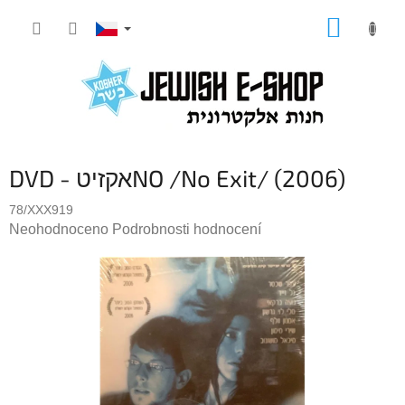
Přejít
NÁKUP
na
KOŠÍK
obsah
DVD - אקזיטNO /No Exit/ (2006)
78/XXX919
Průměrné
Neohodnoceno
Podrobnosti hodnocení
hodnocení
produktu
je
0,0
z
5
hvězdiček.