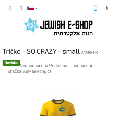
Přejít
NÁKUP
na
KOŠÍK
obsah
Tričko - SO CRAZY - small
37346/4 R
Novinka
Průměrné
Neohodnoceno
Podrobnosti hodnocení
hodnocení
Značka:
AirMarketing.cz
produktu
je
0,0
z
5
hvězdiček.