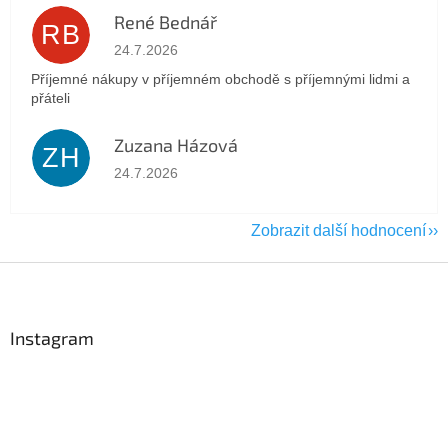
René Bednář
RB
Hodnocení obchodu je 5 z 5 hvězdiček.
24.7.2026
Příjemné nákupy v příjemném obchodě s příjemnými lidmi a
přáteli
Zuzana Házová
ZH
Hodnocení obchodu je 5 z 5 hvězdiček.
24.7.2026
Zobrazit další hodnocení
Z
á
p
a
Instagram
t
í