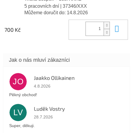
5 pracovních dní
| 37346/XXX
Můžeme doručit do:
14.8.2026
Do 
700 Kč
Jaakko Ollikainen
JO
Hodnocení obchodu je 5 z 5 hvězdiček.
4.8.2026
Pěkný obchod!
Luděk Vostry
LV
Hodnocení obchodu je 5 z 5 hvězdiček.
28.7.2026
Super, děkuji.