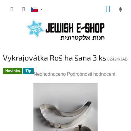
Přejít
NÁKUP
na
KOŠÍK
obsah
Vykrajovátka Roš ha šana 3 ks
82424/JAB
Novinka
Tip
Průměrné
Neohodnoceno
Podrobnosti hodnocení
hodnocení
produktu
je
0,0
z
5
hvězdiček.