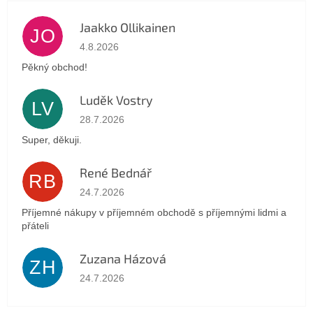
Jaakko Ollikainen
JO
Hodnocení obchodu je 5 z 5 hvězdiček.
4.8.2026
Pěkný obchod!
Luděk Vostry
LV
Hodnocení obchodu je 5 z 5 hvězdiček.
28.7.2026
Super, děkuji.
René Bednář
RB
Hodnocení obchodu je 5 z 5 hvězdiček.
24.7.2026
Příjemné nákupy v příjemném obchodě s příjemnými lidmi a
přáteli
Zuzana Házová
ZH
Hodnocení obchodu je 5 z 5 hvězdiček.
24.7.2026