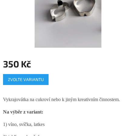
350 Kč
Měrná
ZVOLTE VARIANTU
cena:
Vykrajovátka na cukroví nebo k jiným kreativním činnostem.
Na výběr z variant:
1) víno, svíčka, latkes