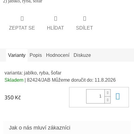
2) jablko, ryba, šofar
ZEPTAT SE
HLÍDAT
SDÍLET
Varianty
Popis
Hodnocení
Diskuze
varianta: jablko, ryba, šofar
Skladem
| 82424/JAB
Můžeme doručit do:
11.8.2026
Do 
350 Kč