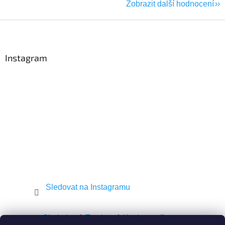
Zobrazit další hodnocení
Z
á
p
a
Instagram
t
í
Sledovat na Instagramu
Shekel.cz
Torah.cz
Kosher-coffee.cz