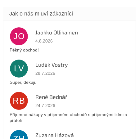
Jaakko Ollikainen
JO
Hodnocení obchodu je 5 z 5 hvězdiček.
4.8.2026
Pěkný obchod!
Luděk Vostry
LV
Hodnocení obchodu je 5 z 5 hvězdiček.
28.7.2026
Super, děkuji.
René Bednář
RB
Hodnocení obchodu je 5 z 5 hvězdiček.
24.7.2026
Příjemné nákupy v příjemném obchodě s příjemnými lidmi a
přáteli
Zuzana Házová
ZH