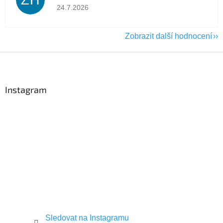
Hodnocení obchodu je 5 z 5 hvězdiček.
24.7.2026
Zobrazit další hodnocení
Z
á
p
a
Instagram
t
í
Sledovat na Instagramu