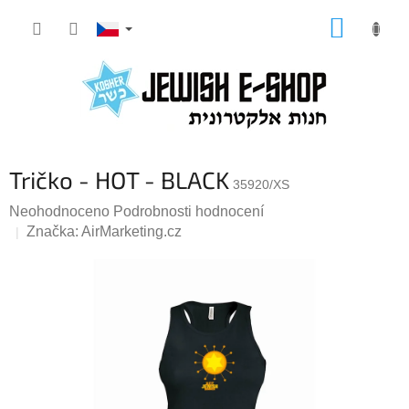
Přejít
NÁKUP
na
KOŠÍK
obsah
Tričko - HOT - BLACK
35920/XS
Průměrné
Neohodnoceno
Podrobnosti hodnocení
hodnocení
Značka:
AirMarketing.cz
produktu
je
0,0
z
5
hvězdiček.