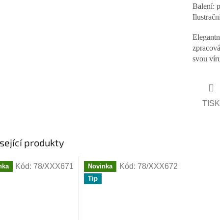
Balení: p
Ilustračn
Elegantn
zpracová
svou vír
TISK
sející produkty
Kód:
78/XXX671
Kód:
78/XXX672
nka
Novinka
Tip