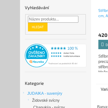
Vyhledávání
Stříb
cm, 
HLEDAT
420
D
Stříbr
preci
stříb
Možn
ostat
Přeskočit
Kategorie
přívě
kategorie
Vari
JUDAIKA - suvenýry
Židovské svícny
Barva:
Chanukija - svícny