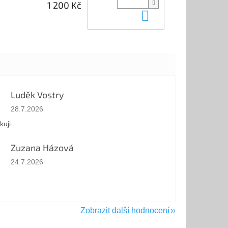
1 200 Kč
Do košíku
Luděk Vostry
Hodnocení obchodu je 5 z 5 hvězdiček.
28.7.2026
kuji.
Zuzana Házová
Hodnocení obchodu je 5 z 5 hvězdiček.
24.7.2026
Zobrazit další hodnocení