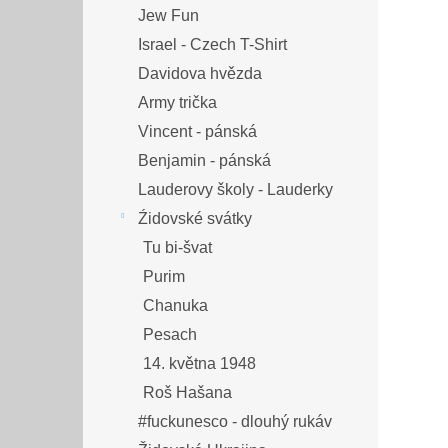
Jew Fun
Israel - Czech T-Shirt
Davidova hvězda
Army trička
Vincent - pánská
Benjamin - pánská
Lauderovy školy - Lauderky
Źidovské svátky
Tu bi-švat
Purim
Chanuka
Pesach
14. května 1948
Roš Hašana
#fuckunesco - dlouhý rukáv