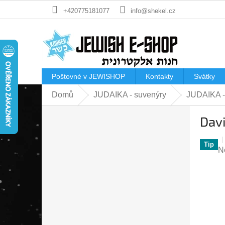
Přejít
+420775181077
info@shekel.cz
na
obsah
Poštovné v JEWISHOP
Kontakty
Svátky
Domů
JUDAIKA - suvenýry
JUDAIKA -
P
Dav
o
s
t
Tip
P
N
r
h
a
p
n
je
n
0
í
z
p
5
a