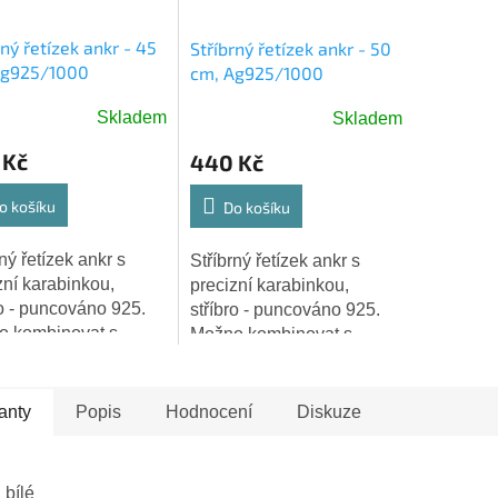
rný řetízek ankr - 45
Stříbrný řetízek ankr - 50
Ag925/1000
cm, Ag925/1000
Skladem
Skladem
 Kč
440 Kč
o košíku
Do košíku
ný řetízek ankr s
Stříbrný řetízek ankr s
zní karabinkou,
precizní karabinkou,
ro - puncováno 925.
stříbro - puncováno 925.
o kombinovat s
Možno kombinovat s
ními stříbrnými
ostatními stříbrnými
šky. Délka: 45 cm
přívěšky. Délka: 50 cm
anty
Popis
Hodnocení
Diskuze
 bílé