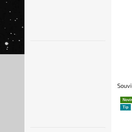
Souvi
Novi
Tip