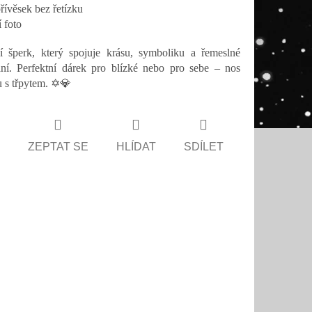
řívěsek bez řetízku
í foto
í šperk, který spojuje krásu, symboliku a řemeslné
ní. Perfektní dárek pro blízké nebo pro sebe – nos
u s třpytem. ✡️💎
ZEPTAT SE
HLÍDAT
SDÍLET