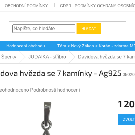
OBCHODNÍ PODMÍNKY
GDPR - PODMÍNKY OCHRANY OSOBNÍ
HLEDAT
Hodnocení obchodu
Tóra > Nový Zákon > Korán - zdarma M
 Šperky
JUDAIKA - stříbro
Davidova hvězda se 7 kam
idova hvězda se 7 kamínky - Ag925
05020
růměrné
eohodnoceno
Podrobnosti hodnocení
odnocení
1 20
roduktu
Měrná
,0
ZVOLT
cena: