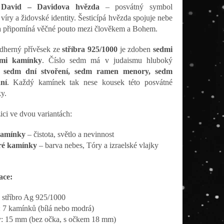
David – Davidova hvězda
– posvátný symbol
víry a židovské identity. Šesticípá hvězda spojuje nebe
a připomíná věčné pouto mezi člověkem a Bohem.
dherný přívěsek ze
stříbra 925/1000
je zdoben
sedmi
ými kamínky
. Číslo sedm má v judaismu hluboký
:
sedm dní stvoření, sedm ramen menory, sedm
ní
. Každý kamínek tak nese kousek této posvátné
y.
ici ve dvou variantách:
kamínky
– čistota, světlo a nevinnost
é kamínky
– barva nebes, Tóry a izraelské vlajky
ace:
: stříbro Ag 925/1000
 7 kamínků (bílá nebo modrá)
: 15 mm (bez očka, s očkem 18 mm)