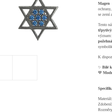
vězdiček.
Magen 
ochrany, 
se zemí 
Tento ná
třpytiv
význam
požehná
symbolik
K dispoz
✨
Bílé 
💙
Modr
Specifik
Materiál
Zdobení:
Rozměry