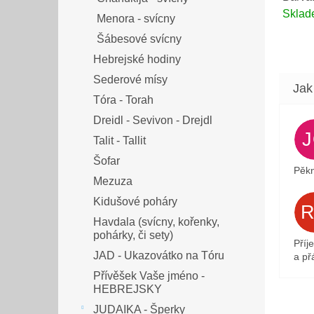
Skla
Menora - svícny
Šábesové svícny
Hebrejské hodiny
Sederové mísy
Tóra - Torah
Dreidl - Sevivon - Drejdl
Talit - Tallit
Šofar
Pěkn
Mezuza
Kidušové poháry
Havdala (svícny, kořenky,
pohárky, či sety)
Příj
JAD - Ukazovátko na Tóru
a přá
Přívěšek Vaše jméno -
HEBREJSKY
JUDAIKA - Šperky