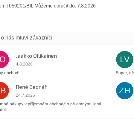
dem
| 050201/BIL
Můžeme doručit do:
7.8.2026
Jaakko Ollikainen
JO
LV
Hodnocení obchodu je 5 z 5 hvězdiček.
4.8.2026
ý obchod!
Super, dě
René Bednář
RB
ZH
Hodnocení obchodu je 5 z 5 hvězdiček.
24.7.2026
emné nákupy v příjemném obchodě s příjemnými lidmi
teli