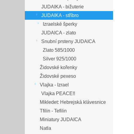
JUDAIKA - bižuterie
JUDAIKA - stříbro
Izraelské šperky
JUDAICA - zlato
Snubní prsteny JUDAICA
Zlato 585/1000
Silver 925/1000
Židovské kořenky
Židovské pexeso
Vlajka - Izrael
Vlajka PEACE!!
Mikledet: Hebrejská klávesnice
Tfilin - Tefilin
Miniatury JUDAICA
Natla