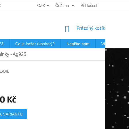
CZK
Čeština
CH ÚDAJŮ
DÁRKOVÉ KUPONY
POŠTOVNÉ V JEWISHOP
Přihlášení
NÁKUPNÍ
Prázdný košík
KOŠÍK
P3
Co je košer (kosher)?
Napište nám
Virtualní prohl
ínky - Ag925
1/BIL
0 Kč
E VARIANTU