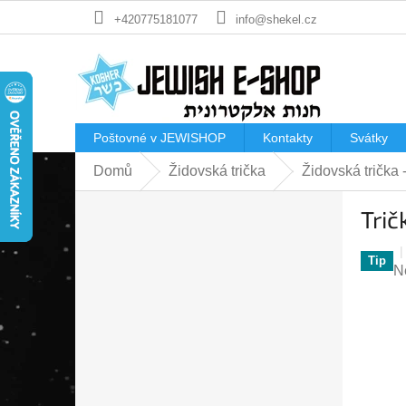
Přejít
+420775181077
info@shekel.cz
na
obsah
Poštovné v JEWISHOP
Kontakty
Svátky
Domů
Židovská trička
Židovská trička
P
Trič
o
s
t
Tip
P
N
r
h
a
p
n
je
n
0
í
z
p
5
a