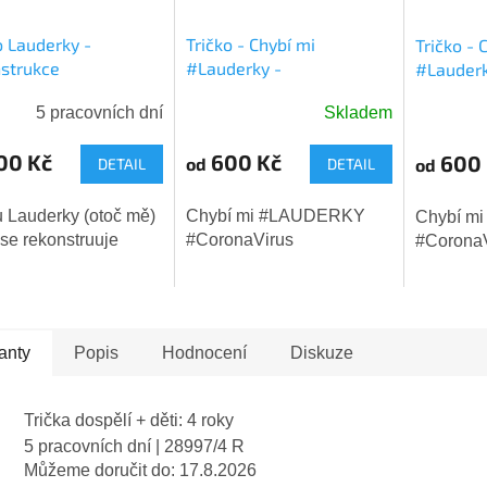
o Lauderky -
Tričko - Chybí mi
Tričko - 
strukce
#Lauderky -
#Lauderk
#CoronaVirus
- žluté
5 pracovních dní
Skladem
00 Kč
600 Kč
600 
od
od
DETAIL
DETAIL
u Lauderky (otoč mě)
Chybí mi #LAUDERKY
Chybí m
se rekonstruuje
#CoronaVirus
#CoronaV
anty
Popis
Hodnocení
Diskuze
Trička dospělí + děti: 4 roky
5 pracovních dní
| 28997/4 R
Můžeme doručit do:
17.8.2026