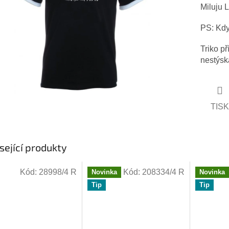
vězdiček.
Miluju 
PS: Kdy
Triko p
nestýska
TISK
sející produkty
Kód:
28998/4 R
Kód:
208334/4 R
Novinka
Novinka
Tip
Tip