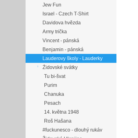
Jew Fun
Israel - Czech T-Shirt
Davidova hvězda
Army trička
Vincent - pánská
Benjamin - pánská
Lauderovy školy - Lauderky
Źidovské svátky
Tu bi-švat
Purim
Chanuka
Pesach
14. května 1948
Roš Hašana
#fuckunesco - dlouhý rukáv