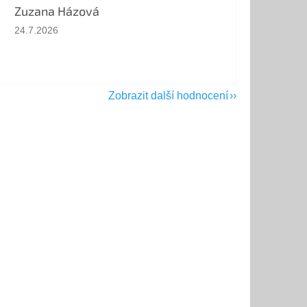
Zuzana Házová
Hodnocení obchodu je 5 z 5 hvězdiček.
24.7.2026
Zobrazit další hodnocení