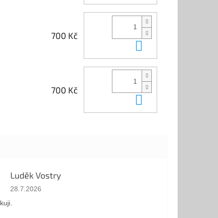
700 Kč
Do košíku
700 Kč
Do košíku
Luděk Vostry
Hodnocení obchodu je 5 z 5 hvězdiček.
28.7.2026
kuji.