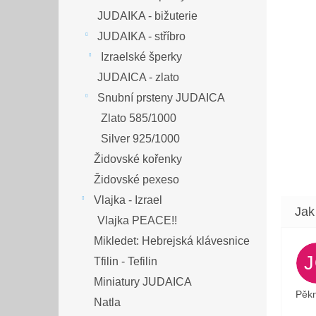
JUDAIKA - bižuterie
JUDAIKA - stříbro
Izraelské šperky
JUDAICA - zlato
Snubní prsteny JUDAICA
Zlato 585/1000
Silver 925/1000
Židovské kořenky
Židovské pexeso
Vlajka - Izrael
Vlajka PEACE!!
Mikledet: Hebrejská klávesnice
Tfilin - Tefilin
Miniatury JUDAICA
Pěkn
Natla