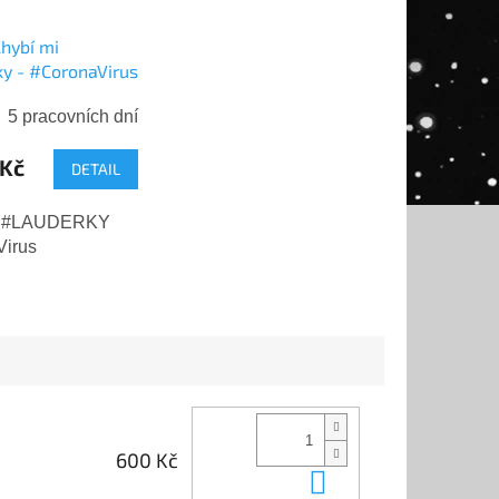
Chybí mi
y - #CoronaVirus
5 pracovních dní
Kč
DETAIL
i #LAUDERKY
irus
600 Kč
Do košíku