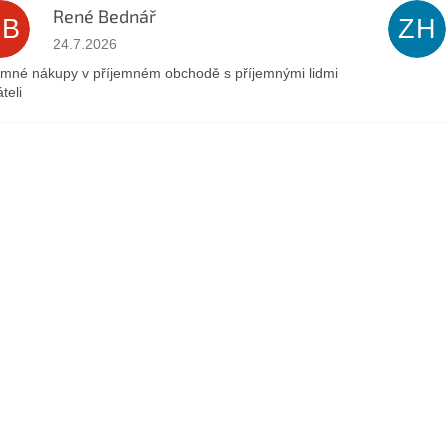
René Bednář
RB
ZH
Hodnocení obchodu je 5 z 5 hvězdiček.
24.7.2026
emné nákupy v příjemném obchodě s příjemnými lidmi
teli