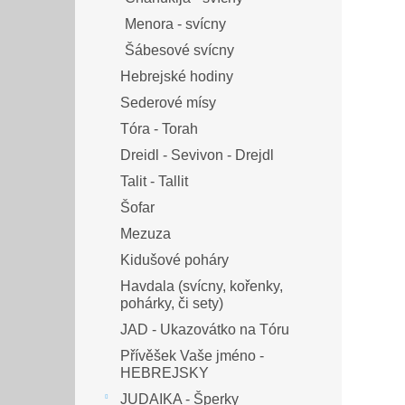
Menora - svícny
Šábesové svícny
Hebrejské hodiny
Sederové mísy
Tóra - Torah
Dreidl - Sevivon - Drejdl
Talit - Tallit
Šofar
Mezuza
Kidušové poháry
Havdala (svícny, kořenky,
pohárky, či sety)
JAD - Ukazovátko na Tóru
Přívěšek Vaše jméno -
HEBREJSKY
JUDAIKA - Šperky