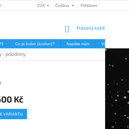
CZK
Čeština
CH ÚDAJŮ
DÁRKOVÉ KUPONY
POŠTOVNÉ V JEWISHOP
Přihlášení
NÁKUPNÍ
Prázdný košík
KOŠÍK
P3
Co je košer (kosher)?
Napište nám
Virtualní prohl
y - prázdniny
z
600 Kč
E VARIANTU