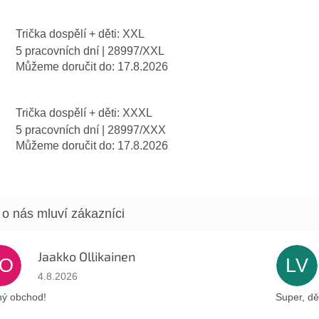
Trička dospělí + děti: XXL
5 pracovních dní
| 28997/XXL
Můžeme doručit do:
17.8.2026
Trička dospělí + děti: XXXL
5 pracovních dní
| 28997/XXX
Můžeme doručit do:
17.8.2026
Jaakko Ollikainen
JO
LV
Hodnocení obchodu je 5 z 5 hvězdiček.
4.8.2026
ý obchod!
Super, dě