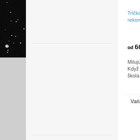
Tričk
rekon
6
od
Miluj
Když 
škola
Vari