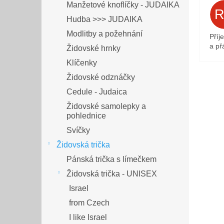
Manžetové knoflíčky - JUDAIKA
Hudba >>> JUDAIKA
Modlitby a požehnání
Příj
a přá
Židovské hrnky
Klíčenky
Židovské odznáčky
Cedule - Judaica
Židovské samolepky a
pohlednice
Svíčky
Židovská trička
Pánská trička s límečkem
Židovská trička - UNISEX
Israel
from Czech
I like Israel