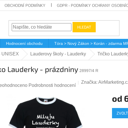
OBCHODNÍ PODMÍNKY
GDPR - PODMÍNKY OCHRANY OSOBNÍ
HLEDAT
Hodnocení obchodu
Tóra > Nový Zákon > Korán - zdarma M
 - UNISEX
Lauderovy školy - Lauderky
Tričko Lauderk
ko Lauderky - prázdniny
28997/4 R
Značka:
AirMarketing.c
růměrné
eohodnoceno
Podrobnosti hodnocení
odnocení
od
roduktu
Měrná
,0
ZVOLT
cena: