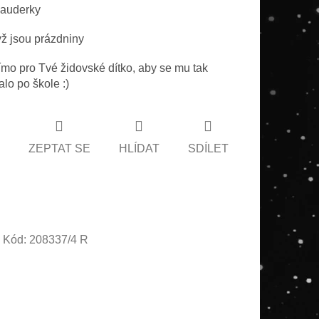
Lauderky
ž jsou prázdniny
římo pro Tvé židovské dítko, aby se mu tak
lo po škole :)
ZEPTAT SE
HLÍDAT
SDÍLET
Kód:
208337/4 R