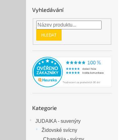
Vyhledávání
HLEDAT
Přeskočit
Kategorie
kategorie
JUDAIKA - suvenýry
Židovské svícny
Chanukija - svícny