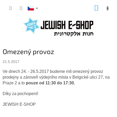
Přejít
NÁKUP
na
KOŠÍK
obsah
Omezený provoz
21.5.2017
Ve dnech 24. - 26.5.2017 budeme mít omezený provoz
prodejny a zároveň výdejního místa v Belgické ulici 27, na
Praze 2 a to
pouze od 11:30 do 17:30.
Díky za pochopení!
JEWISH E-SHOP