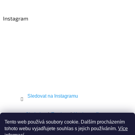
á
p
a
Instagram
t
í
Sledovat na Instagramu
Shekel.cz
Torah.cz
Kosher-coffee.cz
Tento web používá soubory cookie. Dalším procházením
tohoto webu vyjadřujete souhlas s jejich používáním.
Více