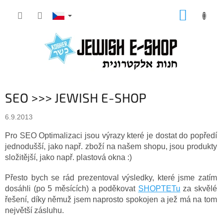
Přejít
NÁKUP
na
KOŠÍK
obsah
SEO >>> JEWISH E-SHOP
6.9.2013
Pro SEO Optimalizaci jsou výrazy které je dostat do popředí
jednodušší, jako např. zboží na našem shopu, jsou produkty
složitější, jako např. plastová okna :)
Přesto bych se rád prezentoval výsledky, které jsme zatím
dosáhli (po 5 měsících) a poděkovat
SHOPTETu
za skvělé
řešení, díky němuž jsem naprosto spokojen a jež má na tom
největší zásluhu.