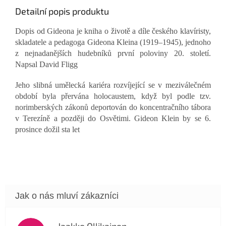
Detailní popis produktu
Dopis od Gideona je kniha o životě a díle českého klavíristy,
skladatele a pedagoga Gideona Kleina (1919–1945), jednoho
z nejnadanějších hudebníků první poloviny 20. století.
Napsal David Fligg
Jeho slibná umělecká kariéra rozvíjející se v meziválečném
období byla přervána holocaustem, když byl podle tzv.
norimberských zákonů deportován do koncentračního tábora
v Terezíně a později do Osvětimi. Gideon Klein by se 6.
prosince dožil sta let
Jaakko Ollikainen