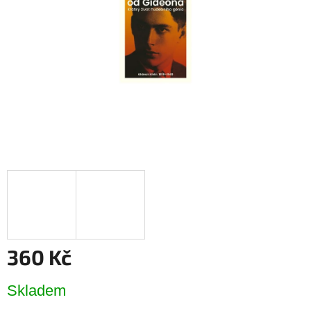
hvězdiček.
360 Kč
Měrná
Skladem
cena: