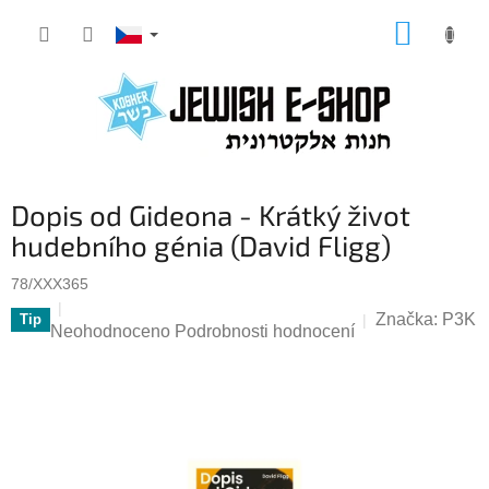
Přejít
NÁKUP
na
KOŠÍK
obsah
Dopis od Gideona - Krátký život
hudebního génia (David Fligg)
78/XXX365
Značka:
P3K
Tip
Průměrné
Neohodnoceno
Podrobnosti hodnocení
hodnocení
produktu
je
0,0
z
5