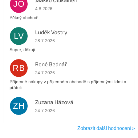
JO
Hodnocení obchodu je 5 z 5 hvězdiček.
4.8.2026
Pěkný obchod!
Luděk Vostry
LV
Hodnocení obchodu je 5 z 5 hvězdiček.
28.7.2026
Super, děkuji.
René Bednář
RB
Hodnocení obchodu je 5 z 5 hvězdiček.
24.7.2026
Příjemné nákupy v příjemném obchodě s příjemnými lidmi a
přáteli
Zuzana Házová
ZH
Hodnocení obchodu je 5 z 5 hvězdiček.
24.7.2026
Zobrazit další hodnocení