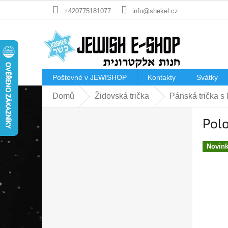
Přejít
+420775181077
info@shekel.cz
na
obsah
Poštovné v JEWISHOP
Kontakty
Svátky
Domů
Židovská trička
Pánská trička s
P
Pol
o
s
t
Novin
r
a
n
n
í
p
a