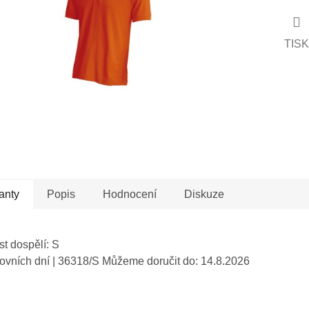
hvězdiček.
TISK
anty
Popis
Hodnocení
Diskuze
st dospělí: S
covních dní
| 36318/S
Můžeme doručit do:
14.8.2026