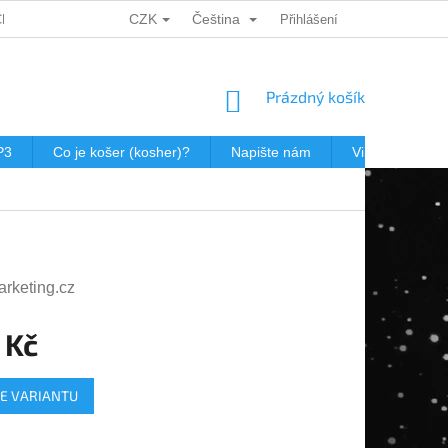
CZK
Čeština
CH ÚDAJŮ
DÁRKOVÉ KUPONY
POŠTOVNÉ V JEWISHOP
Přihlášení
NÁKUPNÍ
Prázdný košík
KOŠÍK
P3
Co je košer (kosher)?
Napište nám
Virtualní prohl
arketing.cz
 Kč
E VARIANTU