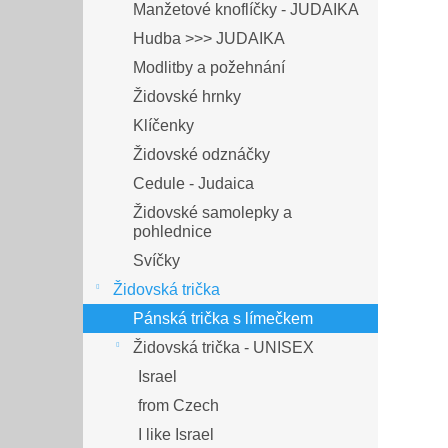
Manžetové knoflíčky - JUDAIKA
Hudba >>> JUDAIKA
Modlitby a požehnání
Židovské hrnky
Klíčenky
Židovské odznáčky
Cedule - Judaica
Židovské samolepky a
pohlednice
Svíčky
Židovská trička
Pánská trička s límečkem
Židovská trička - UNISEX
Israel
from Czech
I like Israel