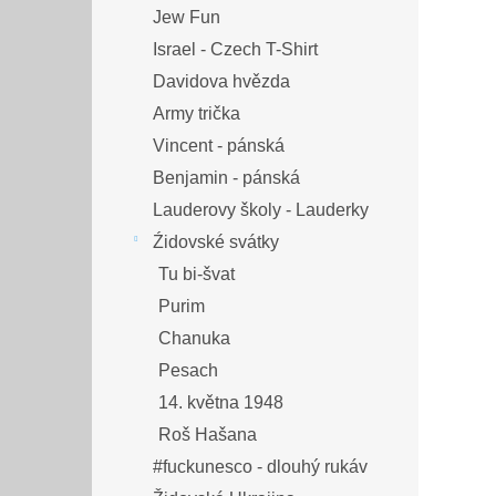
Jew Fun
Israel - Czech T-Shirt
Davidova hvězda
Army trička
Vincent - pánská
Benjamin - pánská
Lauderovy školy - Lauderky
Źidovské svátky
Tu bi-švat
Purim
Chanuka
Pesach
14. května 1948
Roš Hašana
#fuckunesco - dlouhý rukáv