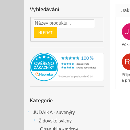
Vyhledávání
HLEDAT
Pěkn
Příj
a přá
Přeskočit
Kategorie
kategorie
JUDAIKA - suvenýry
Židovské svícny
Chanukija - svícny