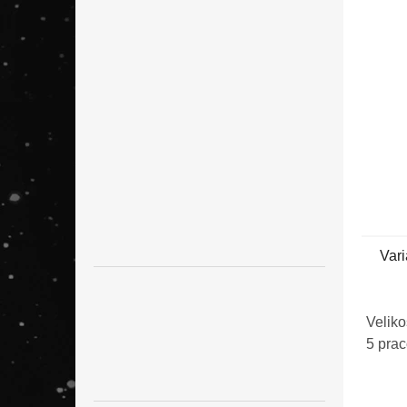
n
e
l
Vari
Veliko
5 pra