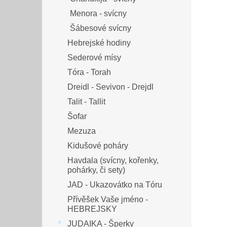
Menora - svícny
Šábesové svícny
Hebrejské hodiny
Sederové mísy
Tóra - Torah
Dreidl - Sevivon - Drejdl
Talit - Tallit
Šofar
Mezuza
Kidušové poháry
Havdala (svícny, kořenky,
pohárky, či sety)
JAD - Ukazovátko na Tóru
Přívěšek Vaše jméno -
HEBREJSKY
JUDAIKA - Šperky