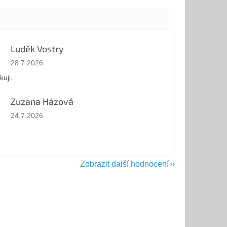
Luděk Vostry
Hodnocení obchodu je 5 z 5 hvězdiček.
28.7.2026
kuji.
Zuzana Házová
Hodnocení obchodu je 5 z 5 hvězdiček.
24.7.2026
Zobrazit další hodnocení