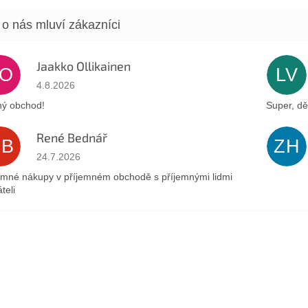
Jaakko Ollikainen
JO
LV
Hodnocení obchodu je 5 z 5 hvězdiček.
4.8.2026
ý obchod!
Super, dě
René Bednář
RB
ZH
Hodnocení obchodu je 5 z 5 hvězdiček.
24.7.2026
emné nákupy v příjemném obchodě s příjemnými lidmi
teli