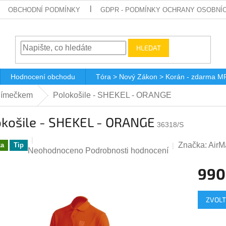
OBCHODNÍ PODMÍNKY
GDPR - PODMÍNKY OCHRANY OSOBNÍ
HLEDAT
Hodnocení obchodu
Tóra > Nový Zákon > Korán - zdarma M
 límečkem
Polokošile - SHEKEL - ORANGE
okošile - SHEKEL - ORANGE
36318/S
Značka:
AirM
ka
Tip
Průměrné
Neohodnoceno
Podrobnosti hodnocení
hodnocení
990
produktu
je
Měrná
0,0
ZVOLT
cena:
z
5