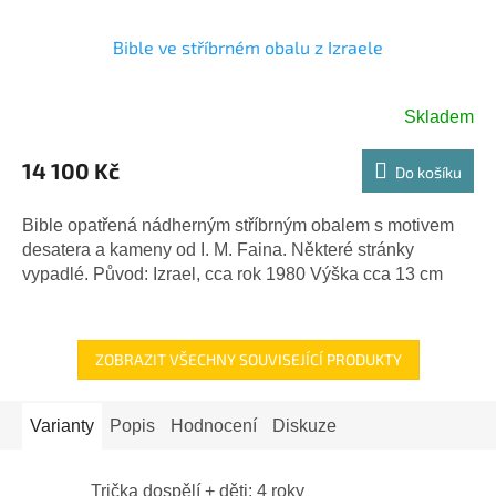
Bible ve stříbrném obalu z Izraele
Skladem
14 100 Kč
Do košíku
Bible opatřená nádherným stříbrným obalem s motivem
desatera a kameny od I. M. Faina. Některé stránky
vypadlé. Původ: Izrael, cca rok 1980 Výška cca 13 cm
ZOBRAZIT VŠECHNY SOUVISEJÍCÍ PRODUKTY
Varianty
Popis
Hodnocení
Diskuze
Trička dospělí + děti: 4 roky