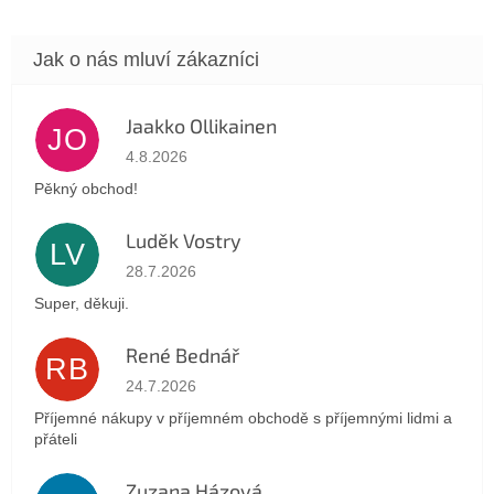
Jaakko Ollikainen
JO
Hodnocení obchodu je 5 z 5 hvězdiček.
4.8.2026
Pěkný obchod!
Luděk Vostry
LV
Hodnocení obchodu je 5 z 5 hvězdiček.
28.7.2026
Super, děkuji.
René Bednář
RB
Hodnocení obchodu je 5 z 5 hvězdiček.
24.7.2026
Příjemné nákupy v příjemném obchodě s příjemnými lidmi a
přáteli
Zuzana Házová