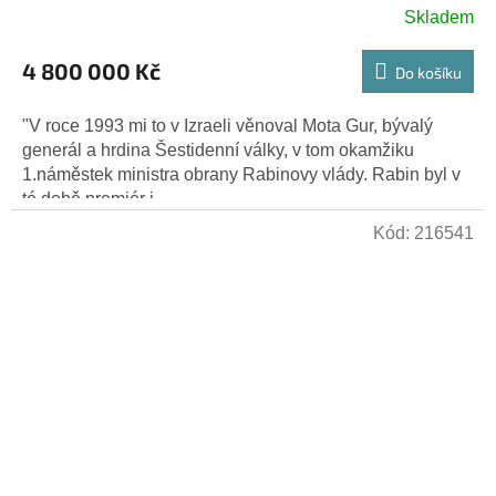
Skladem
4 800 000 Kč
Do košíku
"V roce 1993 mi to v Izraeli věnoval Mota Gur, bývalý
generál a hrdina Šestidenní války, v tom okamžiku
1.náměstek ministra obrany Rabinovy vlády. Rabin byl v
té době premiér i...
Kód:
216541