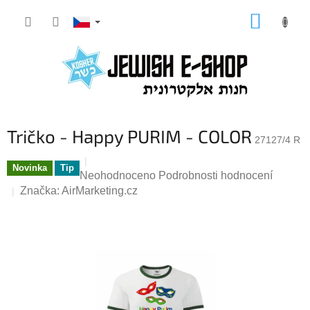
Přejít
NÁKUP
na
KOŠÍK
obsah
Tričko - Happy PURIM - COLOR
27127/4 R
Novinka
Tip
Průměrné
Neohodnoceno
Podrobnosti hodnocení
hodnocení
Značka:
AirMarketing.cz
produktu
je
0,0
z
5
hvězdiček.