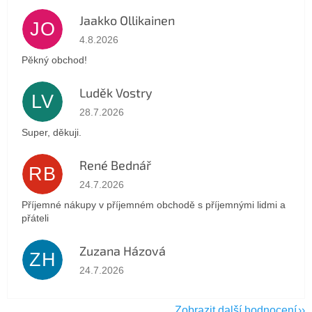
Jaakko Ollikainen
JO
Hodnocení obchodu je 5 z 5 hvězdiček.
4.8.2026
Pěkný obchod!
Luděk Vostry
LV
Hodnocení obchodu je 5 z 5 hvězdiček.
28.7.2026
Super, děkuji.
René Bednář
RB
Hodnocení obchodu je 5 z 5 hvězdiček.
24.7.2026
Příjemné nákupy v příjemném obchodě s příjemnými lidmi a
přáteli
Zuzana Házová
ZH
Hodnocení obchodu je 5 z 5 hvězdiček.
24.7.2026
Zobrazit další hodnocení