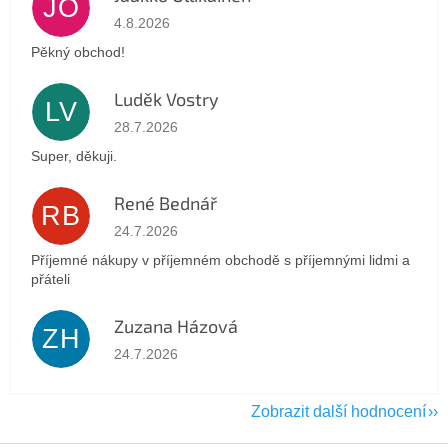
JO
Hodnocení obchodu je 5 z 5 hvězdiček.
4.8.2026
Pěkný obchod!
Luděk Vostry
LV
Hodnocení obchodu je 5 z 5 hvězdiček.
28.7.2026
Super, děkuji.
René Bednář
RB
Hodnocení obchodu je 5 z 5 hvězdiček.
24.7.2026
Příjemné nákupy v příjemném obchodě s příjemnými lidmi a
přáteli
Zuzana Házová
ZH
Hodnocení obchodu je 5 z 5 hvězdiček.
24.7.2026
Zobrazit další hodnocení