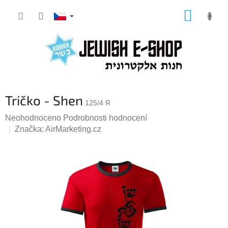
Přejít
NÁKUP
na
KOŠÍK
obsah
Tričko - Shen
125/4 R
Průměrné
Neohodnoceno
Podrobnosti hodnocení
hodnocení
Značka:
AirMarketing.cz
produktu
je
0,0
z
5
hvězdiček.