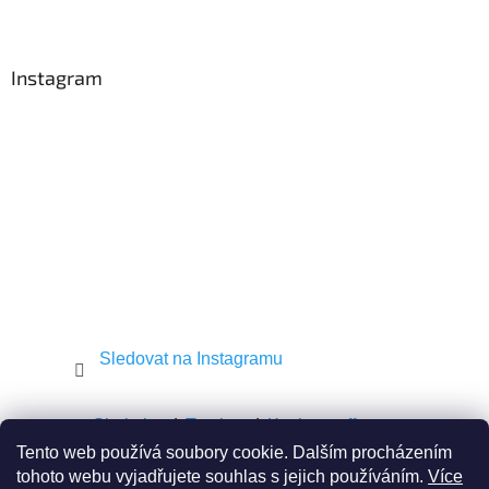
Z
á
p
a
Instagram
t
í
Sledovat na Instagramu
Shekel.cz
Torah.cz
Kosher-coffee.cz
Tento web používá soubory cookie. Dalším procházením
tohoto webu vyjadřujete souhlas s jejich používáním.
Více