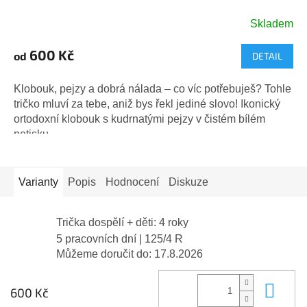
Skladem
Průměrné
hodnocení
600 Kč
od
DETAIL
produktu
je
5,0
Klobouk, pejzy a dobrá nálada – co víc potřebuješ? Tohle
z
tričko mluví za tebe, aniž bys řekl jediné slovo! Ikonický
5
ortodoxní klobouk s kudrnatými pejzy v čistém bílém
hvězdiček.
potisku...
Varianty
Popis
Hodnocení
Diskuze
Trička dospělí + děti: 4 roky
5 pracovních dní
| 125/4 R
Můžeme doručit do:
17.8.2026
Do 
600 Kč