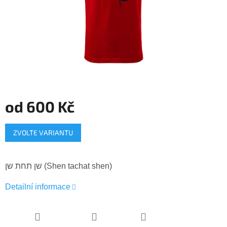
od
600 Kč
Měrná
ZVOLTE VARIANTU
cena:
שן תחת שן (Shen tachat shen)
Detailní informace