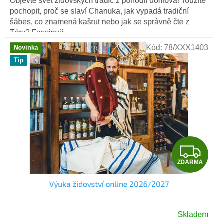
Objevte svět židovských tradic z pohodlí domova! Toužíte
pochopit, proč se slaví Chanuka, jak vypadá tradiční
šábes, co znamená kašrut nebo jak se správně čte z
Tóry? Fascinují...
Kód:
78/XXX1403
Novinka
Tip
Z
ZDARMA
D
Výuka židovství online 2026/2027
A
R
Skladem