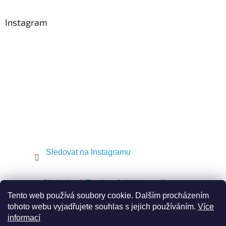
á
p
a
Instagram
t
í
Sledovat na Instagramu
Shekel.cz
Torah.cz
Kosher-coffee.cz
Tento web používá soubory cookie. Dalším procházením
tohoto webu vyjadřujete souhlas s jejich používáním.
Více
informací