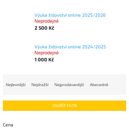
Výuka židovství online 2025/2026
Neprodejné
2 500 Kč
Výuka židovství online 2024/2025
Neprodejné
1 000 Kč
Ř
a
Nejlevnější
Nejdražší
Nejprodávanější
Abecedně
z
e
n
ZAVŘÍT FILTR
í
p
r
Cena
o