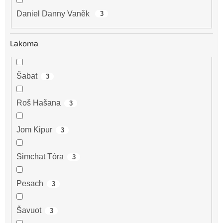
Daniel Danny Vaněk
3
Lakoma
Šabat
3
Roš Hašana
3
Jom Kipur
3
Simchat Tóra
3
Pesach
3
Šavuot
3