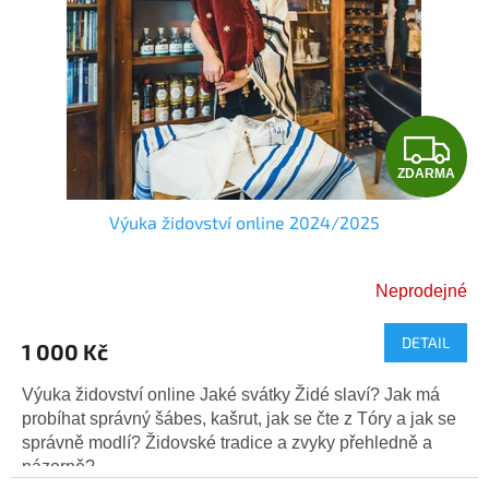
s
p
r
o
d
u
Z
k
t
ZDARMA
D
ů
Výuka židovství online 2024/2025
A
R
Neprodejné
Průměrné
M
hodnocení
DETAIL
produktu
1 000 Kč
A
je
5,0
Výuka židovství online Jaké svátky Židé slaví? Jak má
z
probíhat správný šábes, kašrut, jak se čte z Tóry a jak se
5
správně modlí? Židovské tradice a zvyky přehledně a
hvězdiček.
názorně?...