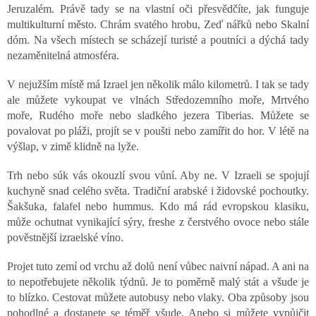
v
Jeruzalém. Právě tady se na vlastní oči přesvědčíte, jak funguje
ý
multikulturní město. Chrám svatého hrobu, Zeď nářků nebo Skalní
p
dóm. Na všech místech se scházejí turisté a poutníci a dýchá tady
i
s
nezaměnitelná atmosféra.
u
V nejužším místě má Izrael jen několik málo kilometrů. I tak se tady
ale můžete vykoupat ve vlnách Středozemního moře, Mrtvého
moře, Rudého moře nebo sladkého jezera Tiberias. Můžete se
povalovat po pláži, projít se v poušti nebo zamířit do hor. V létě na
výšlap, v zimě klidně na lyže.
Trh nebo súk vás okouzlí svou vůní. Aby ne. V Izraeli se spojují
kuchyně snad celého světa. Tradiční arabské i židovské pochoutky.
Šakšuka, falafel nebo hummus. Kdo má rád evropskou klasiku,
může ochutnat vynikající sýry, freshe z čerstvého ovoce nebo stále
pověstnější izraelské víno.
Projet tuto zemí od vrchu až dolů není vůbec naivní nápad. A ani na
to nepotřebujete několik týdnů. Je to poměrně malý stát a všude je
to blízko. Cestovat můžete autobusy nebo vlaky. Oba způsoby jsou
pohodlné a dostanete se téměř všude. Anebo si můžete vypůjčit