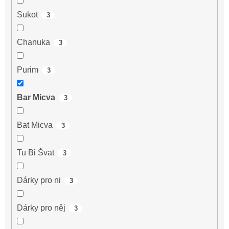
Sukot
3
Chanuka
3
Purim
3
Bar Micva
3
Bat Micva
3
Tu Bi Švat
3
Dárky pro ni
3
Dárky pro něj
3