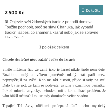
M
Do košíku
2 500 Kč
A
🕍 Objevte svět židovských tradic z pohodlí domova!
Toužíte pochopit, proč se slaví Chanuka, jak vypadá
tradiční šábes, co znamená kašrut nebo jak se správně
čte z Tóry?...
3
položek celkem
O
v
l
Chcete skutečně něco zažít? Jeďte do Izraele
á
d
Směle můžeme říct, že zemi jako je Izrael nikde jinde nenajdete.
a
Rozlohou malý a věkem poměrně mladý stát patří mezi
c
nejvyspělejší na světě. Kdo má rád historii, přijde si tady na své.
í
p
Dalo by se říct, že kam se podíváte, uvidíte významnou památku.
r
Pokud mluvíte anglicky, nebudete mít s komunikací problém. Je
v
vám bližší ruština? I tou se tady domluvíte velice snadno.
k
y
Tepající Tel Aviv, uličkami proleptaná Jaffa nebo mystický