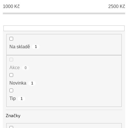
d
1000
Kč
2500
Kč
u
k
t
ů
Na skladě
1
Akce
0
Novinka
1
Tip
1
Značky