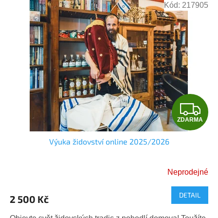
Kód:
217905
Z
ZDARMA
D
Výuka židovství online 2025/2026
A
R
Neprodejné
M
DETAIL
2 500 Kč
A