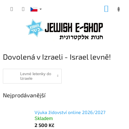
Přejít
NÁKUP
na
KOŠÍK
obsah
Dovolená v Izraeli - Israel levně!
Levné letenky do
Izraele
Nejprodávanější
Výuka židovství online 2026/2027
Skladem
2 500 Kč