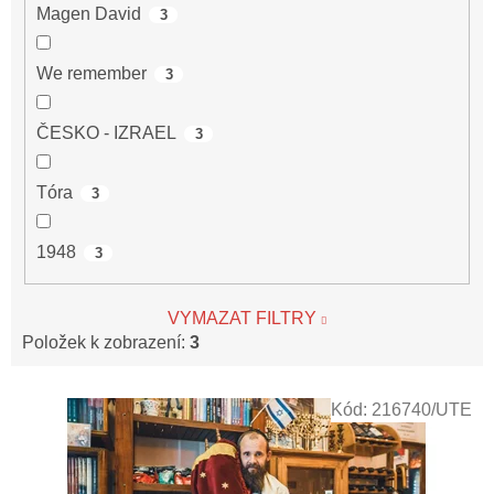
Magen David
3
We remember
3
ČESKO - IZRAEL
3
Tóra
3
1948
3
VYMAZAT FILTRY
Položek k zobrazení:
3
V
Kód:
216740/UTE
ý
p
i