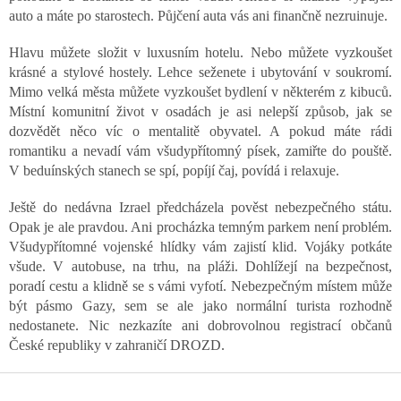
auto a máte po starostech. Půjčení auta vás ani finančně nezruinuje.
Hlavu můžete složit v luxusním hotelu. Nebo můžete vyzkoušet
krásné a stylové hostely. Lehce seženete i ubytování v soukromí.
Mimo velká města můžete vyzkoušet bydlení v některém z kibuců.
Místní komunitní život v osadách je asi nelepší způsob, jak se
dozvědět něco víc o mentalitě obyvatel. A pokud máte rádi
romantiku a nevadí vám všudypřítomný písek, zamiřte do pouště.
V beduínských stanech se spí, popíjí čaj, povídá i relaxuje.
Ještě do nedávna Izrael předcházela pověst nebezpečného státu.
Opak je ale pravdou. Ani procházka temným parkem není problém.
Všudypřítomné vojenské hlídky vám zajistí klid. Vojáky potkáte
všude. V autobuse, na trhu, na pláži. Dohlížejí na bezpečnost,
poradí cestu a klidně se s vámi vyfotí. Nebezpečným místem může
být pásmo Gazy, sem se ale jako normální turista rozhodně
nedostanete. Nic nezkazíte ani dobrovolnou registrací občanů
České republiky v zahraničí DROZD.
Z