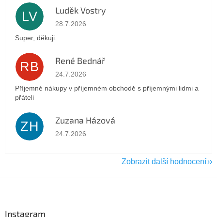
Luděk Vostry
LV
Hodnocení obchodu je 5 z 5 hvězdiček.
28.7.2026
Super, děkuji.
René Bednář
RB
Hodnocení obchodu je 5 z 5 hvězdiček.
24.7.2026
Příjemné nákupy v příjemném obchodě s příjemnými lidmi a
přáteli
Zuzana Házová
ZH
Hodnocení obchodu je 5 z 5 hvězdiček.
24.7.2026
Zobrazit další hodnocení
Z
á
p
a
Instagram