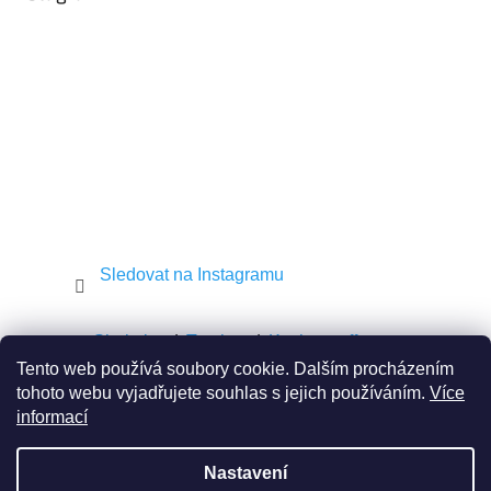
t
í
Sledovat na Instagramu
Shekel.cz
Torah.cz
Kosher-coffee.cz
Tento web používá soubory cookie. Dalším procházením
tohoto webu vyjadřujete souhlas s jejich používáním.
Více
informací
Vytvořil Shoptet
Nastavení