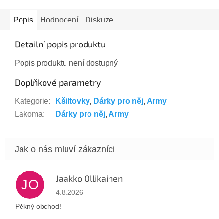
Popis
Hodnocení
Diskuze
Detailní popis produktu
Popis produktu není dostupný
Doplňkové parametry
Kategorie
:
Kšiltovky
,
Dárky pro něj
,
Army
Lakoma
:
Dárky pro něj
,
Army
Jaakko Ollikainen
JO
Hodnocení obchodu je 5 z 5 hvězdiček.
4.8.2026
Pěkný obchod!