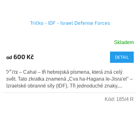
Tričko - IDF - Israel Defense Forces
Skladem
Průměrné
hodnocení
600 Kč
od
DETAIL
produktu
je
5,0
צה״ל – Cahal – tři hebrejská písmena, která zná celý
z
svět. Tato zkratka znamená „Cva ha-Hagana le-Jisra'el" –
5
Izraelské obranné síly (IDF). Tři jednoduché znaky,...
hvězdiček.
Kód:
185/4 R