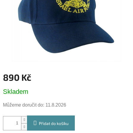
hvězdiček.
890 Kč
Měrná
Skladem
cena:
Můžeme doručit do:
11.8.2026
Přidat do košíku