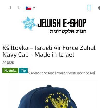
Přejít
NÁKUP
na
KOŠÍK
obsah
Kšiltovka – Israeli Air Force Zahal
Navy Cap - Made in Izrael
209825
Novinka
Tip
Průměrné
Neohodnoceno
Podrobnosti hodnocení
hodnocení
produktu
je
0,0
z
5