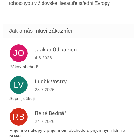
tohoto typu v židovské literatuře střední Evropy.
Jaakko Ollikainen
JO
Hodnocení obchodu je 5 z 5 hvězdiček.
4.8.2026
Pěkný obchod!
Luděk Vostry
LV
Hodnocení obchodu je 5 z 5 hvězdiček.
28.7.2026
Super, děkuji.
René Bednář
RB
Hodnocení obchodu je 5 z 5 hvězdiček.
24.7.2026
Příjemné nákupy v příjemném obchodě s příjemnými lidmi a
přáteli