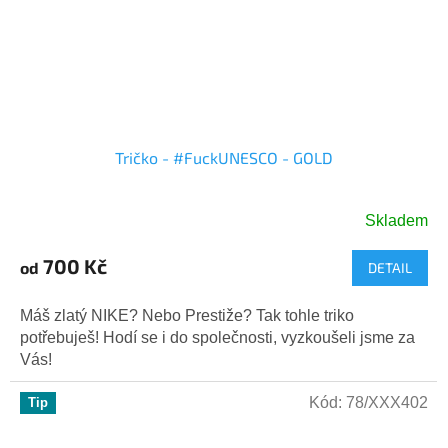
Tričko - #FuckUNESCO - GOLD
Skladem
700 Kč
od
DETAIL
Máš zlatý NIKE? Nebo Prestiže? Tak tohle triko
potřebuješ! Hodí se i do společnosti, vyzkoušeli jsme za
Vás!
Kód:
78/XXX402
Tip