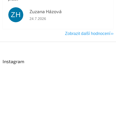
Zuzana Házová
ZH
Hodnocení obchodu je 5 z 5 hvězdiček.
24.7.2026
Zobrazit další hodnocení
Z
á
p
a
Instagram
t
í