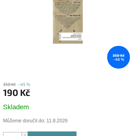
hvězdiček.
350 Kč
–45 %
350 Kč
–45 %
190 Kč
Měrná
Skladem
cena:
Můžeme doručit do:
11.8.2026