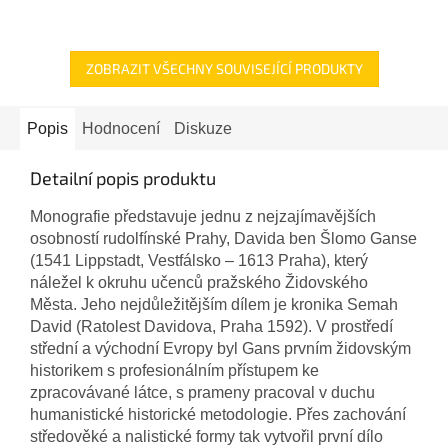
hvězdiček.
ZOBRAZIT VŠECHNY SOUVISEJÍCÍ PRODUKTY
Popis
Hodnocení
Diskuze
Detailní popis produktu
Monografie představuje jednu z nejzajímavějších
osobností rudolfínské Prahy, Davida ben Šlomo Ganse
(1541 Lippstadt, Vestfálsko – 1613 Praha), který
náležel k okruhu učenců pražského Židovského
Města. Jeho nejdůležitějším dílem je kronika Semah
David (Ratolest Davidova, Praha 1592). V prostředí
střední a východní Evropy byl Gans prvním židovským
historikem s profesionálním přístupem ke
zpracovávané látce, s prameny pracoval v duchu
humanistické historické metodologie. Přes zachování
středověké a nalistické formy tak vytvořil první dílo