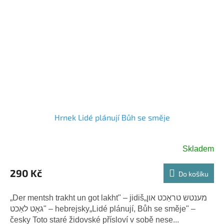
Hrnek Lidé plánují Bůh se směje
Skladem
Průměrné
hodnocení
290 Kč
produktu
Do košíku
je
5,0
„Der mentsh trakht un got lakht" – jidiš„מענטש טראַכט און
z
גאָט לאַכט" – hebrejsky„Lidé plánují, Bůh se směje" –
5
česky Toto staré židovské přísloví v sobě nese...