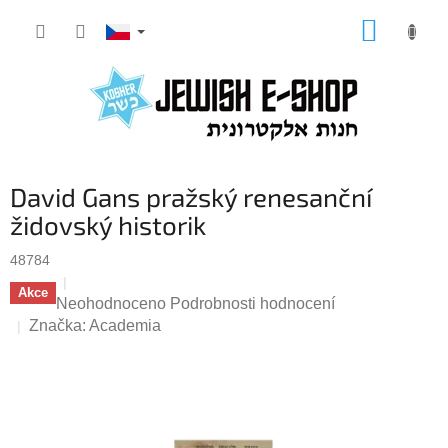
Přejít
NÁKUP
na
KOŠÍK
obsah
David Gans pražský renesanční
židovský historik
48784
Akce
Průměrné
Neohodnoceno
Podrobnosti hodnocení
hodnocení
Značka:
Academia
produktu
je
0,0
z
5