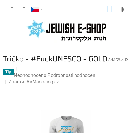
Přejít
NÁKUP
na
KOŠÍK
obsah
Tričko - #FuckUNESCO - GOLD
84458/4 R
Tip
Průměrné
Neohodnoceno
Podrobnosti hodnocení
hodnocení
Značka:
AirMarketing.cz
produktu
je
0,0
z
5
hvězdiček.