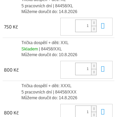
5 pracovních dní
| 84458/XL
Můžeme doručit do:
14.8.2026
Do 
750 Kč
Trička dospělí + děti: XXL
Skladem
| 84458/XXL
Můžeme doručit do:
10.8.2026
Do 
800 Kč
Trička dospělí + děti: XXXL
5 pracovních dní
| 84458/XXX
Můžeme doručit do:
14.8.2026
Do 
800 Kč