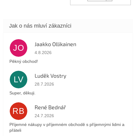
Jaakko Ollikainen
JO
Hodnocení obchodu je 5 z 5 hvězdiček.
4.8.2026
Pěkný obchod!
Luděk Vostry
LV
Hodnocení obchodu je 5 z 5 hvězdiček.
28.7.2026
Super, děkuji.
René Bednář
RB
Hodnocení obchodu je 5 z 5 hvězdiček.
24.7.2026
Příjemné nákupy v příjemném obchodě s příjemnými lidmi a
přáteli