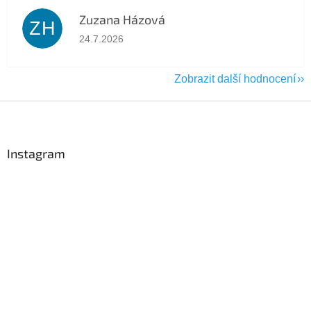
Zuzana Házová
ZH
Hodnocení obchodu je 5 z 5 hvězdiček.
24.7.2026
Zobrazit další hodnocení
Z
á
p
a
Instagram
t
í