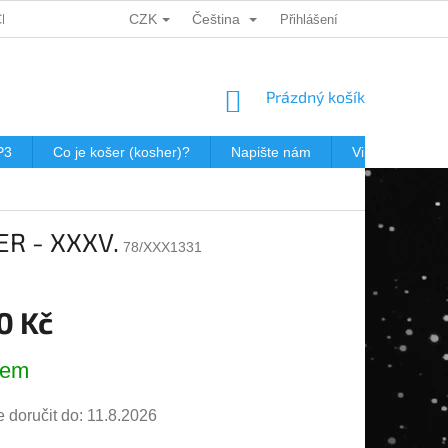
CZK
Čeština
CH ÚDAJŮ
DÁRKOVÉ KUPONY
POŠTOVNÉ V JEWISHOP
Přihlášení
NÁKUPNÍ
Prázdný košík
KOŠÍK
P3
Co je košer (kosher)?
Napište nám
Virtualní prohl
HER - XXXV.
78/XXX1331
0 Kč
dem
doručit do:
11.8.2026