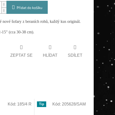
Přidat do košíku
 nové šofary z beraních rohů, každý kus originál.
-15" (cca 30-38 cm).
ZEPTAT SE
HLÍDAT
SDÍLET
Kód:
185/4 R
Kód:
205628/SAM
Tip