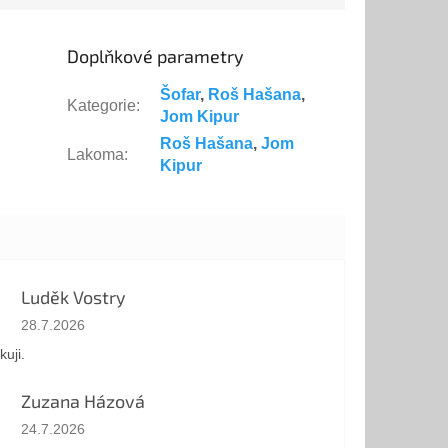
požehnání,...
Doplňkové parametry
Šofar
,
Roš Hašana
,
Kategorie
:
Jom Kipur
Roš Hašana
,
Jom
Lakoma
:
Kipur
Luděk Vostry
Hodnocení obchodu je 5 z 5 hvězdiček.
28.7.2026
kuji.
Zuzana Házová
Hodnocení obchodu je 5 z 5 hvězdiček.
24.7.2026