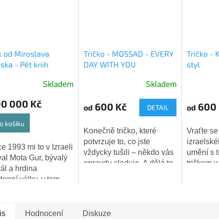
 od Miroslava
Tričko - MOSSAD - EVERY
Tričko - 
ska - Pět knih
DAY WITH YOU
styl
íšových
Skladem
Skladem
Průměrné
hodnocení
00 000 Kč
600 Kč
600 
od
od
DETAIL
produktu
je
o košíku
5,0
Konečně tričko, které
Vraťte s
z
potvrzuje to, co jste
izraelsk
ce 1993 mi to v Izraeli
5
vždycky tušili – někdo vás
umění s 
al Mota Gur, bývalý
hvězdiček.
opravdu sleduje. A dělá to
tričkem v
ál a hrdina
s láskou.👁️❤️
stylu! Šed
denní války, v tom
patinova
žiku 1.náměstek
potiskem
tra obrany Rabinovy
tradici a..
. Rabin byl v té době
is
Hodnocení
Diskuze