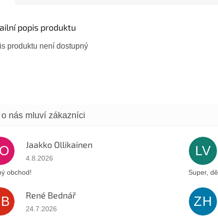
r i...
ailní popis produktu
is produktu není dostupný
Jaakko Ollikainen
JO
LV
Hodnocení obchodu je 5 z 5 hvězdiček.
4.8.2026
ý obchod!
Super, dě
René Bednář
RB
ZH
Hodnocení obchodu je 5 z 5 hvězdiček.
24.7.2026