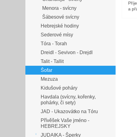
Příj
Menora - svícny
a přá
Šábesové svícny
Hebrejské hodiny
Sederové mísy
Tóra - Torah
Dreidl - Sevivon - Drejdl
Talit - Tallit
Šofar
Mezuza
Kidušové poháry
Havdala (svícny, kořenky,
pohárky, či sety)
JAD - Ukazovátko na Tóru
Přívěšek Vaše jméno -
HEBREJSKY
JUDAIKA - Šperky