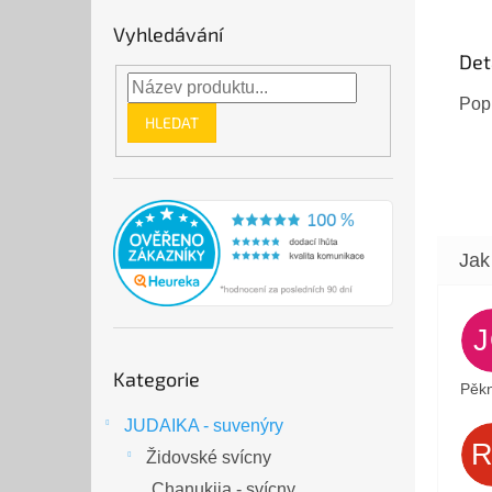
premié
Vyhledávání
Det
Pop
HLEDAT
Přeskočit
Kategorie
kategorie
Pěkn
JUDAIKA - suvenýry
Židovské svícny
Chanukija - svícny