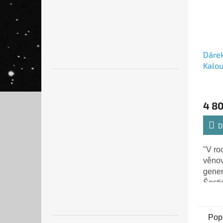
Dárek
Kalou
Mojž
4 8
D
"V ro
věnov
gener
Šesti
okam
minis
vlády
Pop