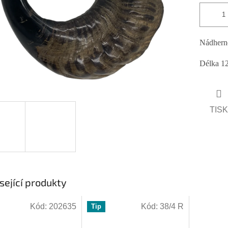
Nádherné
Délka 12
TISK
sející produkty
Kód:
202635
Kód:
38/4 R
Tip