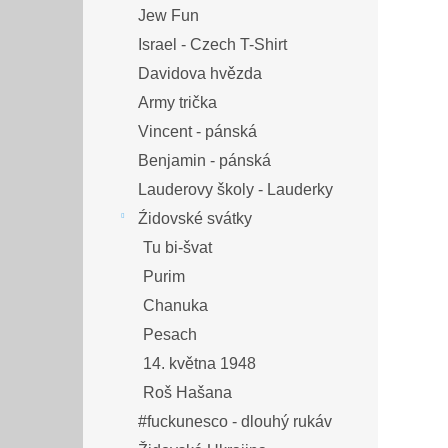
Jew Fun
Israel - Czech T-Shirt
Davidova hvězda
Army trička
Vincent - pánská
Benjamin - pánská
Lauderovy školy - Lauderky
Źidovské svátky
Tu bi-švat
Purim
Chanuka
Pesach
14. května 1948
Roš Hašana
#fuckunesco - dlouhý rukáv