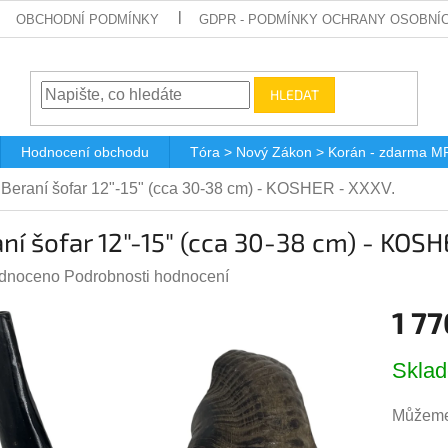
OBCHODNÍ PODMÍNKY
GDPR - PODMÍNKY OCHRANY OSOBNÍ
HLEDAT
Hodnocení obchodu
Tóra > Nový Zákon > Korán - zdarma M
Beraní šofar 12"-15" (cca 30-38 cm) - KOSHER - XXXV.
ní šofar 12"-15" (cca 30-38 cm) - KOS
rné
dnoceno
Podrobnosti hodnocení
ení
1 77
tu
Měrná
Skla
cena:
Můžeme 
ček.