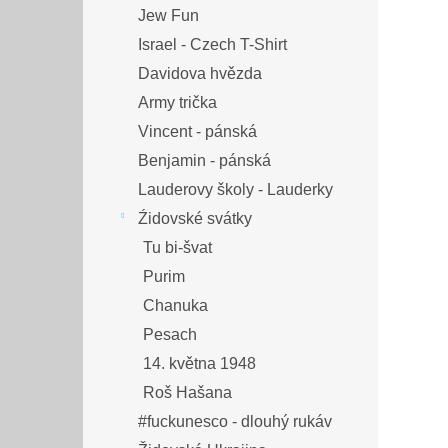
Jew Fun
Israel - Czech T-Shirt
Davidova hvězda
Army trička
Vincent - pánská
Benjamin - pánská
Lauderovy školy - Lauderky
Źidovské svátky
Tu bi-švat
Purim
Chanuka
Pesach
14. května 1948
Roš Hašana
#fuckunesco - dlouhý rukáv