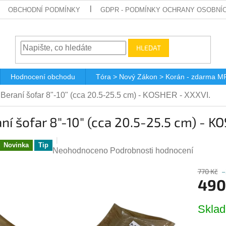
OBCHODNÍ PODMÍNKY
GDPR - PODMÍNKY OCHRANY OSOBNÍ
HLEDAT
Hodnocení obchodu
Tóra > Nový Zákon > Korán - zdarma M
Beraní šofar 8"-10" (cca 20.5-25.5 cm) - KOSHER - XXXVI.
ní šofar 8"-10" (cca 20.5-25.5 cm) - K
Novinka
Tip
Průměrné
Neohodnoceno
Podrobnosti hodnocení
hodnocení
770 Kč
–
produktu
490
je
0,0
Měrná
z
Skla
cena:
5