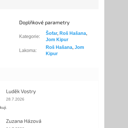
hebrejský text
požehnání,...
Doplňkové parametry
Šofar
,
Roš Hašana
,
Kategorie
:
Jom Kipur
Roš Hašana
,
Jom
Lakoma
:
Kipur
Luděk Vostry
Hodnocení obchodu je 5 z 5 hvězdiček.
28.7.2026
kuji.
Zuzana Házová
Hodnocení obchodu je 5 z 5 hvězdiček.