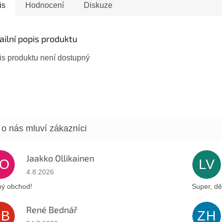
. Rabin byl v té době
is
Hodnocení
Diskuze
r i...
ailní popis produktu
is produktu není dostupný
Jaakko Ollikainen
JO
LV
Hodnocení obchodu je 5 z 5 hvězdiček.
4.8.2026
ý obchod!
Super, dě
René Bednář
RB
ZH
Hodnocení obchodu je 5 z 5 hvězdiček.