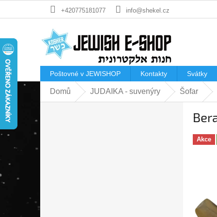
Přejít
+420775181077
info@shekel.cz
na
obsah
Poštovné v JEWISHOP
Kontakty
Svátky
Domů
JUDAIKA - suvenýry
Šofar
P
Bera
o
s
t
Akce
r
a
n
n
í
p
a