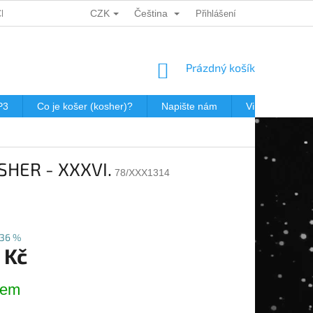
CZK
Čeština
CH ÚDAJŮ
DÁRKOVÉ KUPONY
POŠTOVNÉ V JEWISHOP
Přihlášení
NÁKUPNÍ
Prázdný košík
KOŠÍK
P3
Co je košer (kosher)?
Napište nám
Virtualní prohl
OSHER - XXXVI.
78/XXX1314
36 %
 Kč
dem