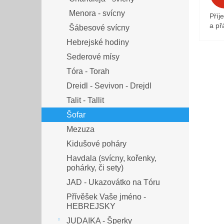
Menora - svícny
Příj
a přá
Šábesové svícny
Hebrejské hodiny
Sederové mísy
Tóra - Torah
Dreidl - Sevivon - Drejdl
Talit - Tallit
Šofar
Mezuza
Kidušové poháry
Havdala (svícny, kořenky,
pohárky, či sety)
JAD - Ukazovátko na Tóru
Přívěšek Vaše jméno -
HEBREJSKY
JUDAIKA - Šperky