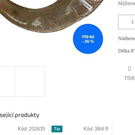
hvězdiček.
Můžeme 
770 Kč
Nádherné
–36 %
Délka 8"
TISK
sející produkty
Kód:
202635
Kód:
38/4 R
Tip