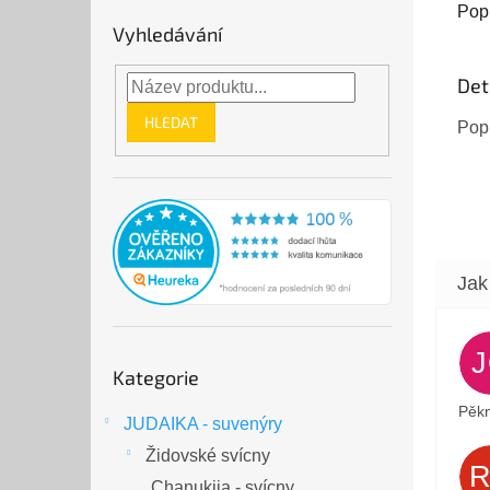
vlády
Pop
Vyhledávání
premié
Det
HLEDAT
Pop
Přeskočit
Kategorie
kategorie
Pěkn
JUDAIKA - suvenýry
Židovské svícny
Chanukija - svícny