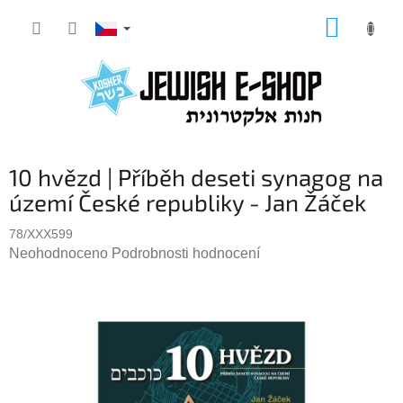
Přejít
NÁKUP
na
KOŠÍK
obsah
10 hvězd | Příběh deseti synagog na
území České republiky - Jan Žáček
78/XXX599
Průměrné
Neohodnoceno
Podrobnosti hodnocení
hodnocení
produktu
je
0,0
z
5
hvězdiček.