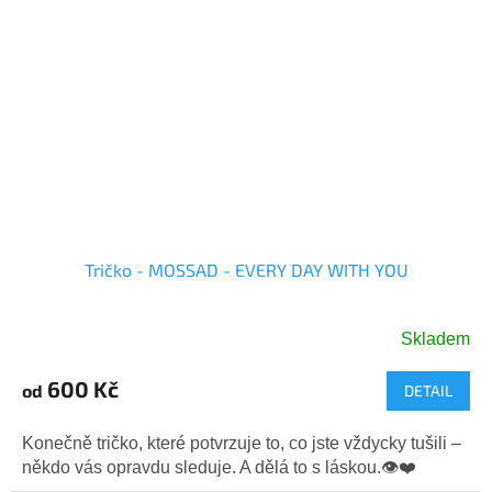
Tričko - MOSSAD - EVERY DAY WITH YOU
Skladem
Průměrné
hodnocení
600 Kč
od
DETAIL
produktu
je
5,0
Konečně tričko, které potvrzuje to, co jste vždycky tušili –
z
někdo vás opravdu sleduje. A dělá to s láskou.👁️❤️
5