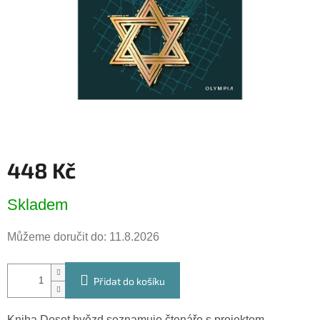
448 Kč
Měrná
Skladem
cena:
Můžeme doručit do:
11.8.2026
Přidat do košíku
Kniha Deset hvězd seznamuje čtenáře s projektem