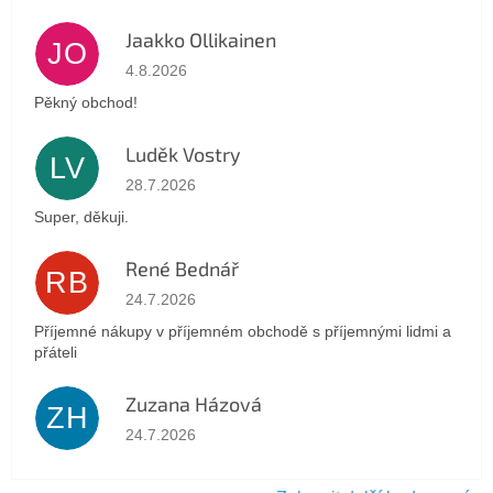
Jaakko Ollikainen
JO
Hodnocení obchodu je 5 z 5 hvězdiček.
4.8.2026
Pěkný obchod!
Luděk Vostry
LV
Hodnocení obchodu je 5 z 5 hvězdiček.
28.7.2026
Super, děkuji.
René Bednář
RB
Hodnocení obchodu je 5 z 5 hvězdiček.
24.7.2026
Příjemné nákupy v příjemném obchodě s příjemnými lidmi a
přáteli
Zuzana Házová
ZH
Hodnocení obchodu je 5 z 5 hvězdiček.
24.7.2026