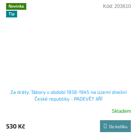
hvězdiček.
Kód:
203610
Novinka
Tip
Za dráty. Tábory v období 1938-1945 na území dnešní
České republiky - PADEVĚT JIŘÍ
Skladem
530 Kč
Do košíku