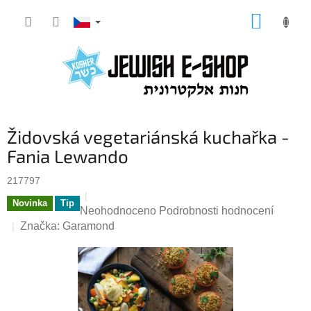
Přejít
NÁKUP
na
KOŠÍK
obsah
Židovská vegetariánská kuchařka -
Fania Lewando
217797
Novinka
Tip
Průměrné
Neohodnoceno
Podrobnosti hodnocení
hodnocení
Značka:
Garamond
produktu
je
0,0
z
5