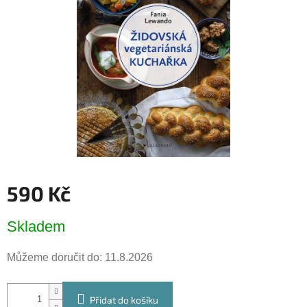
hvězdiček.
590 Kč
Měrná
Skladem
cena:
Můžeme doručit do:
11.8.2026
Přidat do košíku