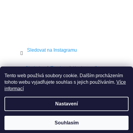
Sledovat na Instagramu
Shekel.cz
Torah.cz
Kosher-coffee.cz
Tento web používá soubory cookie. Dalším procházením
tohoto webu vyjadřujete souhlas s jejich používáním.
Více
informací
Vytvořil Shoptet
Nastavení
Copyright 2026
JEWISH E-SHOP
. Všechna práva
vyhrazena.
Souhlasím