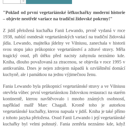
"
Poklad od první vegetariánské šéfkuchařky moderní historie
– objevte neotřelé variace na tradiční židovské pokrmy!"
Z jidiš přeložená kuchařka Fanii Lewando, prvně vydaná v roce
1938, nabízí osmdesát vegetariánských variací na tradiční židovská
jídla. Lewando, majitelka jídelny ve Vilniusu, zanechala v historii
svou stopu jako průkopnice vegetariánství a zdravé stravy. Měla
tragický osud, při útěku před nacisty zahynula neznámo kde.
Kniha, dlouho považovaná za ztracenou, se objevila v roce 1995 v
antikvariátu. Dnes je nejen zdrojem nápadů k ozvláštnění domácí
kuchyně, ale i památkou na jednu výjimečnou ženu.
Fania Lewando byla průkopnicí vegetariánské stravy a ve Vilniusu
otevřela vůbec první vegetariánskou židovskou restauraci na starém
kontinentě, kterou navštěvovalo i mnoho známých osobností,
například malíř Marc Chagall. Kromě toho je autorkou
vegetariánské kuchařky, kterou napsala v jidiš. Kniha je také přímo
z tohoto jazyka přeložena. Osud Fanii Lewando i její vegetariánské
kuchařky byl velmi pohnutý. Fania zemřela neznámo kde, když