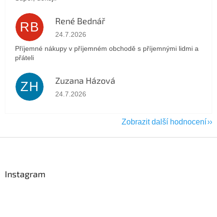
René Bednář
RB
Hodnocení obchodu je 5 z 5 hvězdiček.
24.7.2026
Příjemné nákupy v příjemném obchodě s příjemnými lidmi a
přáteli
Zuzana Házová
ZH
Hodnocení obchodu je 5 z 5 hvězdiček.
24.7.2026
Zobrazit další hodnocení
Z
á
p
a
Instagram
t
í