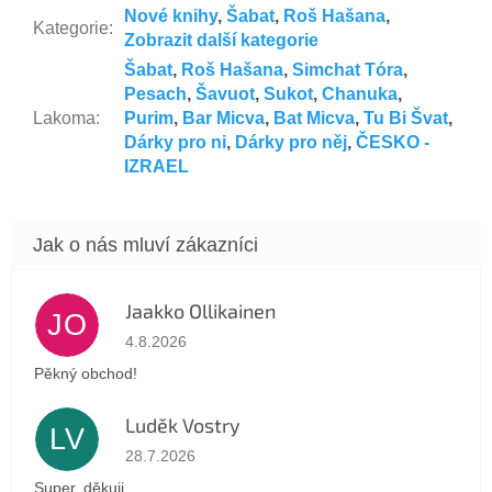
Nové knihy
,
Šabat
,
Roš Hašana
,
Kategorie
:
Zobrazit další kategorie
Šabat
,
Roš Hašana
,
Simchat Tóra
,
Pesach
,
Šavuot
,
Sukot
,
Chanuka
,
Lakoma
:
Purim
,
Bar Micva
,
Bat Micva
,
Tu Bi Švat
,
Dárky pro ni
,
Dárky pro něj
,
ČESKO -
IZRAEL
Jaakko Ollikainen
JO
Hodnocení obchodu je 5 z 5 hvězdiček.
4.8.2026
Pěkný obchod!
Luděk Vostry
LV
Hodnocení obchodu je 5 z 5 hvězdiček.
28.7.2026
Super, děkuji.