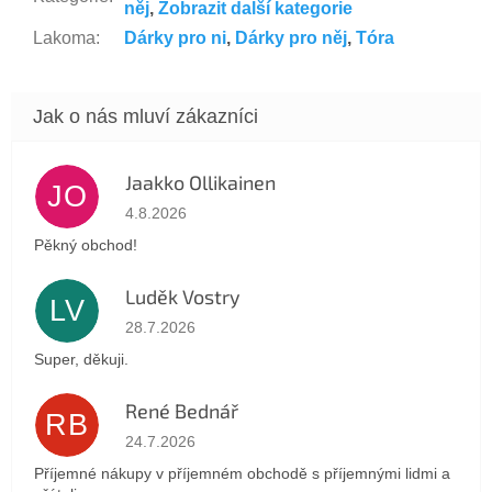
něj
,
Zobrazit další kategorie
Lakoma
:
Dárky pro ni
,
Dárky pro něj
,
Tóra
Jaakko Ollikainen
JO
Hodnocení obchodu je 5 z 5 hvězdiček.
4.8.2026
Pěkný obchod!
Luděk Vostry
LV
Hodnocení obchodu je 5 z 5 hvězdiček.
28.7.2026
Super, děkuji.
René Bednář
RB
Hodnocení obchodu je 5 z 5 hvězdiček.
24.7.2026
Příjemné nákupy v příjemném obchodě s příjemnými lidmi a