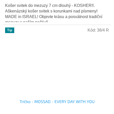
Košer svitek do mezuzy 7 cm dlouhý - KOSHER!!.
Aškenázský košer svitek s korunkami nad písmeny!
MADE in ISRAEL! Objevte krásu a posvátnost tradiční
mezuzy s naším pečlivě...
Kód:
38/4 R
Tip
Tričko - MOSSAD - EVERY DAY WITH YOU