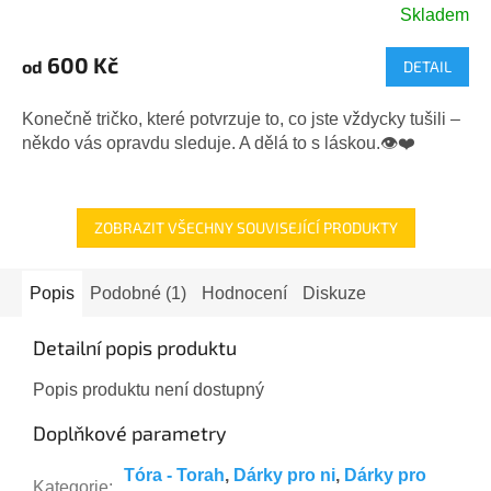
Skladem
Průměrné
hodnocení
600 Kč
od
DETAIL
produktu
je
5,0
Konečně tričko, které potvrzuje to, co jste vždycky tušili –
z
někdo vás opravdu sleduje. A dělá to s láskou.👁️❤️
5
hvězdiček.
ZOBRAZIT VŠECHNY SOUVISEJÍCÍ PRODUKTY
Popis
Podobné (1)
Hodnocení
Diskuze
Detailní popis produktu
Popis produktu není dostupný
Doplňkové parametry
Tóra - Torah
,
Dárky pro ni
,
Dárky pro
Kategorie
: