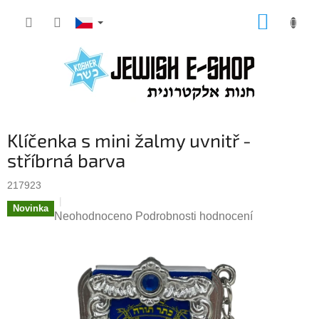
Přejít
NÁKUP
na
KOŠÍK
obsah
Klíčenka s mini žalmy uvnitř -
stříbrná barva
217923
Novinka
Průměrné
Neohodnoceno
Podrobnosti hodnocení
hodnocení
produktu
je
0,0
z
5