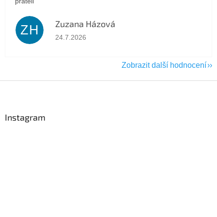
přáteli
Zuzana Házová
ZH
Hodnocení obchodu je 5 z 5 hvězdiček.
24.7.2026
Zobrazit další hodnocení
Z
á
p
a
Instagram
t
í