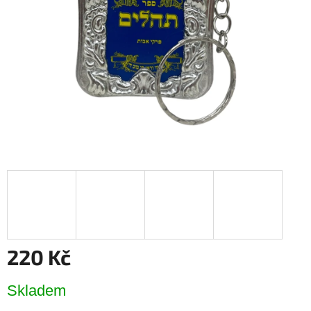
hvězdiček.
220 Kč
Měrná
Skladem
cena: