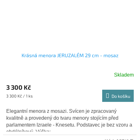
Krásná menora JERUZALÉM 29 cm - mosaz
Skladem
3 300 Kč
Měrná
3 300 Kč / 1 ks
Do košíku
cena:
Elegantní menora z mosazi. Svícen je zpracovaný
kvalitně a provedený do tvaru menory stojícím před
parlamentem Izraele - Knesetu. Podstavec je bez vzoru a
obdélníkový. Výška:...