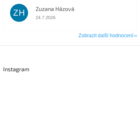
Zuzana Házová
ZH
Hodnocení obchodu je 5 z 5 hvězdiček.
24.7.2026
Zobrazit další hodnocení
Z
á
p
a
Instagram
t
í