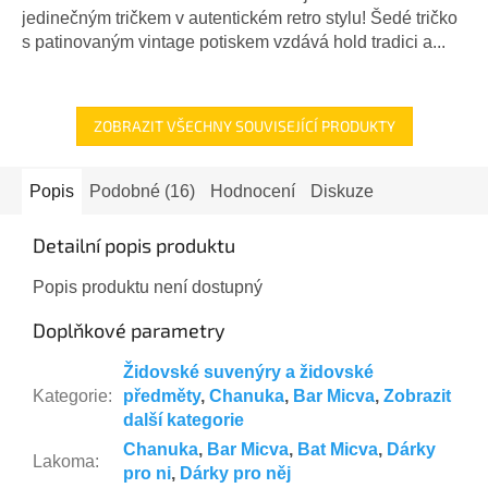
jedinečným tričkem v autentickém retro stylu! Šedé tričko
s patinovaným vintage potiskem vzdává hold tradici a...
ZOBRAZIT VŠECHNY SOUVISEJÍCÍ PRODUKTY
Popis
Podobné (16)
Hodnocení
Diskuze
Detailní popis produktu
Popis produktu není dostupný
Doplňkové parametry
Židovské suvenýry a židovské
Kategorie
:
předměty
,
Chanuka
,
Bar Micva
,
Zobrazit
další kategorie
Chanuka
,
Bar Micva
,
Bat Micva
,
Dárky
Lakoma
:
pro ni
,
Dárky pro něj