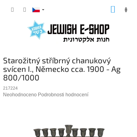
Přejít
NÁKUP
na
KOŠÍK
obsah
Starožitný stříbrný chanukový
svícen I., Německo cca. 1900 - Ag
800/1000
217224
Průměrné
Neohodnoceno
Podrobnosti hodnocení
hodnocení
produktu
je
0,0
z
5