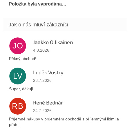
Položka byla vyprodána…
Jaakko Ollikainen
JO
Hodnocení obchodu je 5 z 5 hvězdiček.
4.8.2026
Pěkný obchod!
Luděk Vostry
LV
Hodnocení obchodu je 5 z 5 hvězdiček.
28.7.2026
Super, děkuji.
René Bednář
RB
Hodnocení obchodu je 5 z 5 hvězdiček.
24.7.2026
Příjemné nákupy v příjemném obchodě s příjemnými lidmi a
přáteli