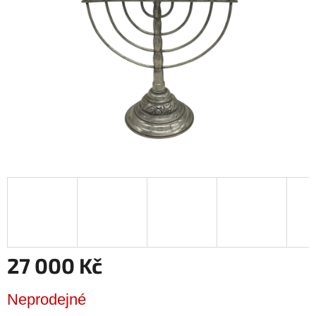
hvězdiček.
27 000 Kč
Měrná
Neprodejné
cena: