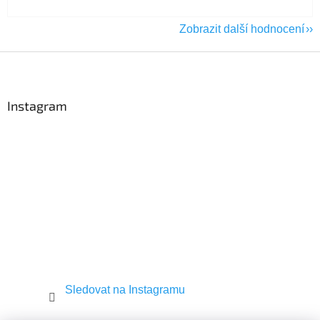
Zobrazit další hodnocení
Z
á
p
a
Instagram
t
í
Sledovat na Instagramu