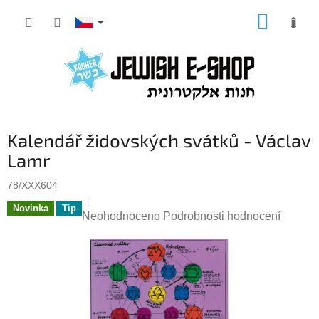
Přejít
NÁKUP
na
KOŠÍK
obsah
Kalendář židovských svátků - Václav
Lamr
78/XXX604
Novinka
Tip
Průměrné
Neohodnoceno
Podrobnosti hodnocení
hodnocení
produktu
je
0,0
z
5