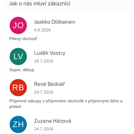
Jaakko Ollikainen
JO
Hodnocení obchodu je 5 z 5 hvězdiček.
4.8.2026
Pěkný obchod!
Luděk Vostry
LV
Hodnocení obchodu je 5 z 5 hvězdiček.
28.7.2026
Super, děkuji.
René Bednář
RB
Hodnocení obchodu je 5 z 5 hvězdiček.
24.7.2026
Příjemné nákupy v příjemném obchodě s příjemnými lidmi a
přáteli
Zuzana Házová
ZH
Hodnocení obchodu je 5 z 5 hvězdiček.
24.7.2026