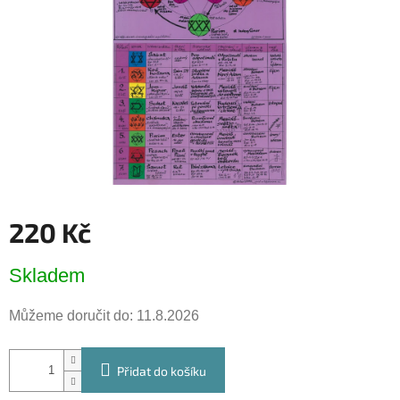
hvězdiček.
220 Kč
Měrná
Skladem
cena:
Můžeme doručit do:
11.8.2026
Přidat do košíku