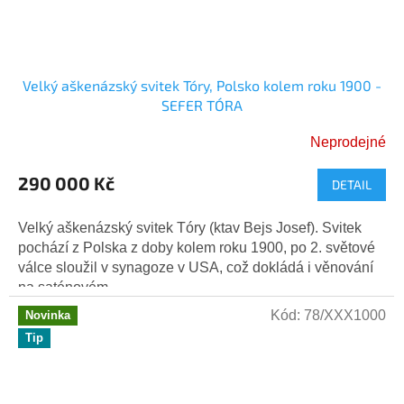
Velký aškenázský svitek Tóry, Polsko kolem roku 1900 -
SEFER TÓRA
Neprodejné
290 000 Kč
DETAIL
Velký aškenázský svitek Tóry (ktav Bejs Josef). Svitek
pochází z Polska z doby kolem roku 1900, po 2. světové
válce sloužil v synagoze v USA, což dokládá i věnování
na saténovém...
Kód:
78/XXX1000
Novinka
Tip