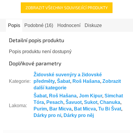
ZOBRAZIT VŠECHNY SOUVISEJÍCÍ PRODUKTY
Popis
Podobné (16)
Hodnocení
Diskuze
Detailní popis produktu
Popis produktu není dostupný
Doplňkové parametry
Židovské suvenýry a židovské
Kategorie
:
předměty
,
Šabat
,
Roš Hašana
,
Zobrazit
další kategorie
Šabat
,
Roš Hašana
,
Jom Kipur
,
Simchat
Tóra
,
Pesach
,
Šavuot
,
Sukot
,
Chanuka
,
Lakoma
:
Purim
,
Bar Micva
,
Bat Micva
,
Tu Bi Švat
,
Dárky pro ni
,
Dárky pro něj