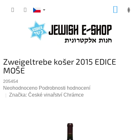
Přejít
NÁKUP
na
KOŠÍK
obsah
Zweigeltrebe košer 2015 EDICE
MOŠE
205454
Průměrné
Neohodnoceno
Podrobnosti hodnocení
hodnocení
Značka:
České vinařství Chrámce
produktu
je
0,0
z
5
hvězdiček.