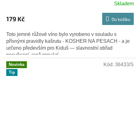
Skladem
179 Kč
Do košíku
Toto jemné růžové víno bylo vyrobeno v souladu s
přísnými pravidly kašrutu - KOSHER NA PESACH - a je
určeno především pro Kiduš — slavnostní obřad
posvěcení, jenž provází...
Kód:
36433/S
Novinka
Tip