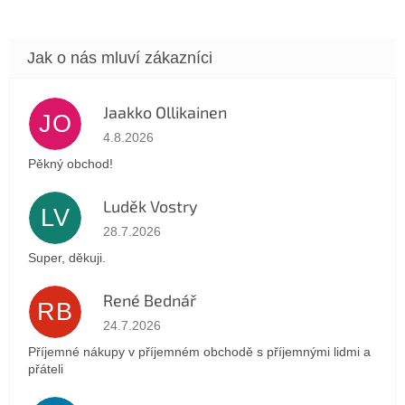
Jaakko Ollikainen
JO
Hodnocení obchodu je 5 z 5 hvězdiček.
4.8.2026
Pěkný obchod!
Luděk Vostry
LV
Hodnocení obchodu je 5 z 5 hvězdiček.
28.7.2026
Super, děkuji.
René Bednář
RB
Hodnocení obchodu je 5 z 5 hvězdiček.
24.7.2026
Příjemné nákupy v příjemném obchodě s příjemnými lidmi a
přáteli