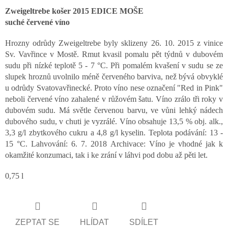
Zweigeltrebe košer 2015 EDICE MOŠE
suché červené víno
Hrozny odrůdy Zweigeltrebe byly sklizeny 26. 10. 2015 z vinice
Sv. Vavřince v Mostě. Rmut kvasil pomalu pět týdnů v dubovém
sudu při nízké teplotě 5 - 7 °C. Při pomalém kvašení v sudu se ze
slupek hroznů uvolnilo méně červeného barviva, než bývá obvyklé
u odrůdy Svatovavřinecké. Proto víno nese označení "Red in Pink"
neboli červené víno zahalené v růžovém šatu. Víno zrálo tři roky v
dubovém sudu. Má světle červenou barvu, ve vůni lehký nádech
dubového sudu, v chuti je vyzrálé. Víno obsahuje 13,5 % obj. alk.,
3,3 g/l zbytkového cukru a 4,8 g/l kyselin. Teplota podávání: 13 -
15 °C. Lahvování: 6. 7. 2018 Archivace: Víno je vhodné jak k
okamžité konzumaci, tak i ke zrání v láhvi pod dobu až pěti let.
0,75 l
ZEPTAT SE
HLÍDAT
SDÍLET