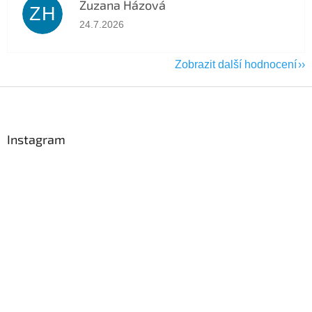
Zuzana Házová
ZH
Hodnocení obchodu je 5 z 5 hvězdiček.
24.7.2026
Zobrazit další hodnocení
Z
á
p
a
Instagram
t
í