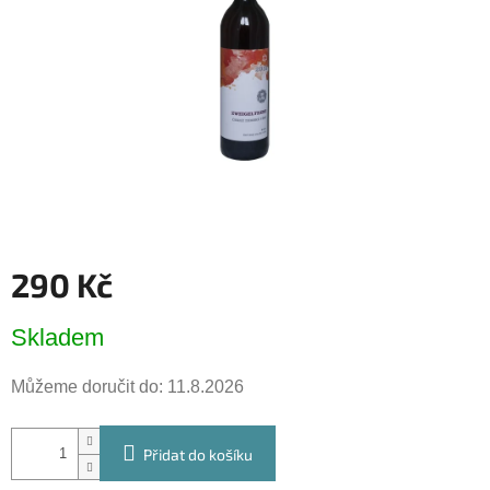
290 Kč
Měrná
Skladem
cena:
Můžeme doručit do:
11.8.2026
Přidat do košíku