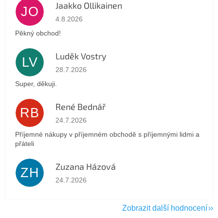
Jaakko Ollikainen
JO
Hodnocení obchodu je 5 z 5 hvězdiček.
4.8.2026
Pěkný obchod!
Luděk Vostry
LV
Hodnocení obchodu je 5 z 5 hvězdiček.
28.7.2026
Super, děkuji.
René Bednář
RB
Hodnocení obchodu je 5 z 5 hvězdiček.
24.7.2026
Příjemné nákupy v příjemném obchodě s příjemnými lidmi a
přáteli
Zuzana Házová
ZH
Hodnocení obchodu je 5 z 5 hvězdiček.
24.7.2026
Zobrazit další hodnocení