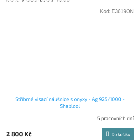
háčky. Kámen: kyanit - tmavě...
Kód:
E3619ON
Stříbrné visací náušnice s onyxy - Ag 925/1000 -
Shablool
5 pracovních dní
2 800 Kč
Do košíku