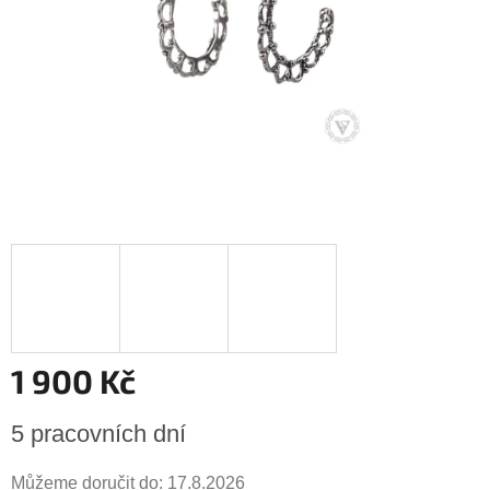
1 900 Kč
Měrná
5 pracovních dní
cena:
Můžeme doručit do:
17.8.2026