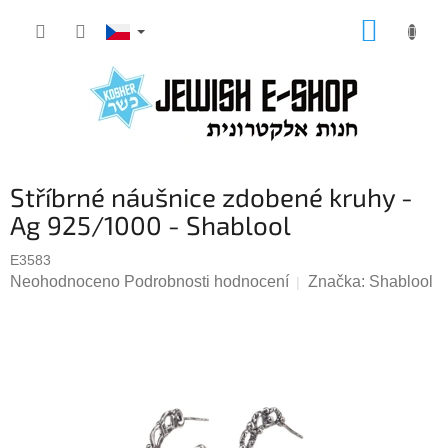
Přejít
NÁKUP
na
KOŠÍK
obsah
Stříbrné náušnice zdobené kruhy -
Ag 925/1000 - Shablool
E3583
Průměrné
Neohodnoceno
Podrobnosti hodnocení
Značka:
Shablool
hodnocení
produktu
je
0,0
z
5
hvězdiček.