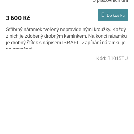
5 pracovních dní
Do košíku
3 600 Kč
Stříbrný náramek tvořený nepravidelnými kroužky. Každý
z nich je zdobený drobným kamínkem. Na konci náramku
je drobný štítek s nápisem ISRAEL. Zapínání náramku je
na protažení...
Kód:
B1015TU