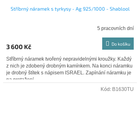
Stříbrný náramek s tyrkysy - Ag 925/1000 - Shablool
5 pracovních dní
Do košíku
3 600 Kč
Stříbrný náramek tvořený nepravidelnými kroužky. Každý
z nich je zdobený drobným kamínkem. Na konci náramku
je drobný štítek s nápisem ISRAEL. Zapínání náramku je
na protažení...
Kód:
B1630TU