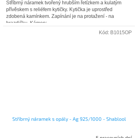
Stříbrný náramek tvořený hrubším řetízkem a kulatým
přívěskem s reliéfem kytičky. Kytička je uprostřed
zdobená kamínkem. Zapínání je na protažení - na
hrazdičku. Kámen:...
Kód:
B1015OP
Stříbrný náramek s opály - Ag 925/1000 - Shablool