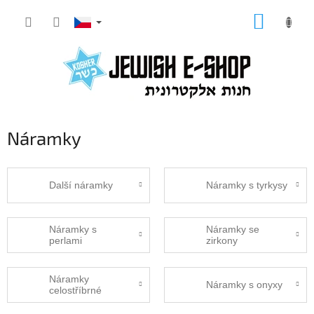
Přejít
NÁKUP
na
KOŠÍK
obsah
Náramky
Další náramky
Náramky s tyrkysy
Náramky s
Náramky se
perlami
zirkony
Náramky
Náramky s onyxy
celostříbrné