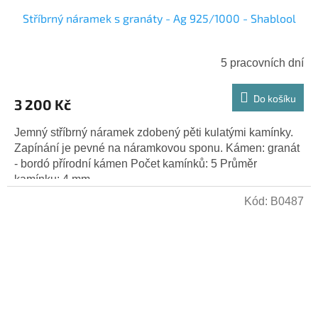
Stříbrný náramek s granáty - Ag 925/1000 - Shablool
5 pracovních dní
Do košíku
3 200 Kč
Jemný stříbrný náramek zdobený pěti kulatými kamínky.
Zapínání je pevné na náramkovou sponu. Kámen: granát
- bordó přírodní kámen Počet kamínků: 5 Průměr
kamínku: 4 mm...
Kód:
B0487