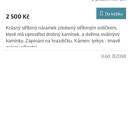
Do košíku
2 500 Kč
Krásný stříbrný náramek zdobený stříbrným srdíčkem,
které má uprostřed drobný kamínek, a dvěma oválnými
kamínky. Zapínání na hrazdičku. Kámen: tyrkys - tmavě
zelený přírodní...
Kód:
B2098