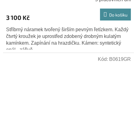
Do košíku
3 100 Kč
Stříbrný náramek tvořený širším pevným řetízkem. Každý
čtvrtý kroužek je uprostřed zdobený drobným kulatým
kamínkem. Zapínání na hrazdičku. Kámen: syntetický
opál - zářivě...
Kód:
B0619GR