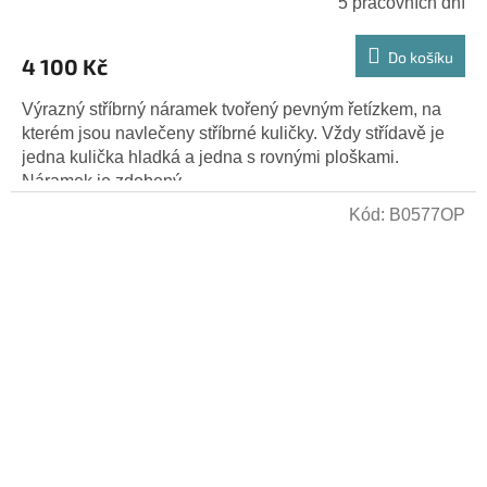
5 pracovních dní
Do košíku
4 100 Kč
Výrazný stříbrný náramek tvořený pevným řetízkem, na
kterém jsou navlečeny stříbrné kuličky. Vždy střídavě je
jedna kulička hladká a jedna s rovnými ploškami.
Náramek je zdobený...
Kód:
B0577OP