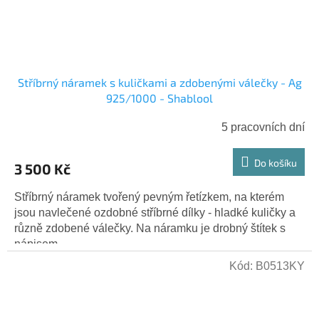
Stříbrný náramek s kuličkami a zdobenými válečky - Ag
925/1000 - Shablool
5 pracovních dní
Do košíku
3 500 Kč
Stříbrný náramek tvořený pevným řetízkem, na kterém
jsou navlečené ozdobné stříbrné dílky - hladké kuličky a
různě zdobené válečky. Na náramku je drobný štítek s
nápisem...
Kód:
B0513KY