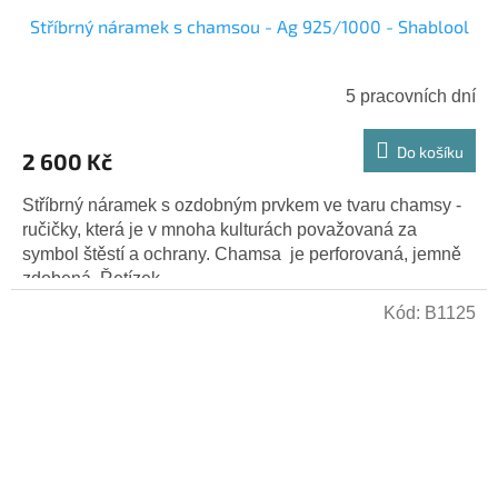
Stříbrný náramek s chamsou - Ag 925/1000 - Shablool
5 pracovních dní
Do košíku
2 600 Kč
Stříbrný náramek s ozdobným prvkem ve tvaru chamsy -
ručičky, která je v mnoha kulturách považovaná za
symbol štěstí a ochrany. Chamsa je perforovaná, jemně
zdobená. Řetízek...
Kód:
B1125