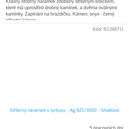
Krásný stříbrný náramek zdobený stříbrným srdíčkem,
které má uprostřed drobný kamínek, a dvěma oválnými
kamínky. Zapínání na hrazdičku. Kámen: onyx - černý
přírodní kámen...
Kód:
B1396TU
Stříbrný náramek s tyrkysy - Ag 925/1000 - Shablool
5 pracovních dní