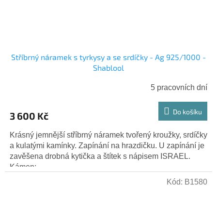
Stříbrný náramek s tyrkysy a se srdíčky - Ag 925/1000 -
Shablool
5 pracovních dní
Do košíku
3 600 Kč
Krásný jemnější stříbrný náramek tvořený kroužky, srdíčky
a kulatými kamínky. Zapínání na hrazdičku. U zapínání je
zavěšena drobná kytička a štítek s nápisem ISRAEL.
Kámen:...
Kód:
B1580