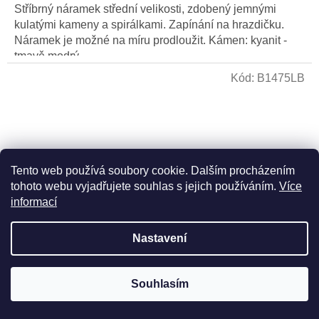
Stříbrný náramek střední velikosti, zdobený jemnými
kulatými kameny a spirálkami. Zapínání na hrazdičku.
Náramek je možné na míru prodloužit. Kámen: kyanit -
tmavě modrý...
Kód:
B1475LB
Tento web používá soubory cookie. Dalším procházením
tohoto webu vyjadřujete souhlas s jejich používáním.
Více
informací
Nastavení
Stříbrný náramek s labradority - Ag 925/1000 -
Souhlasím
Shablool