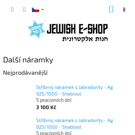
Přejít
NÁKUP
na
KOŠÍK
obsah
Další náramky
Nejprodávanější
Stříbrný náramek s labradority - Ag
925/1000 - Shablool
5 pracovních dní
3 100 Kč
Stříbrný náramek s labradority - Ag
925/1000 - Shablool
5 pracovních dní