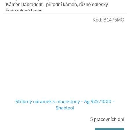
Kámen: labradorit - přírodní kámen, různé odlesky
šedozelené barvy...
Kód:
B1475MO
Stříbrný náramek s moonstony - Ag 925/1000 -
Shablool
5 pracovních dní