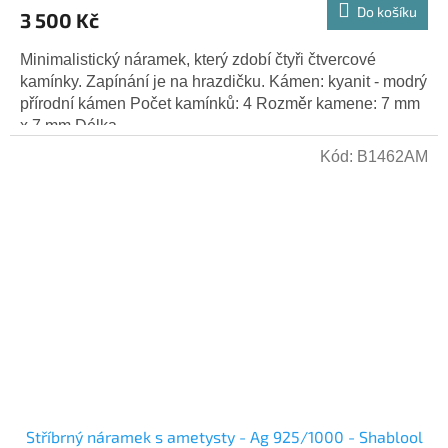
Do košíku
3 500 Kč
Minimalistický náramek, který zdobí čtyři čtvercové
kamínky. Zapínání je na hrazdičku. Kámen: kyanit - modrý
přírodní kámen Počet kamínků: 4 Rozměr kamene: 7 mm
x 7 mm Délka...
Kód:
B1462AM
Stříbrný náramek s ametysty - Ag 925/1000 - Shablool