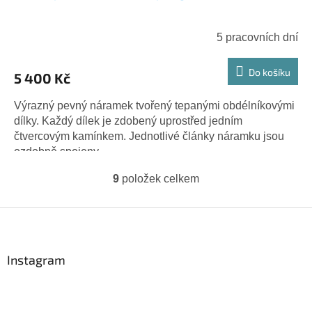
5 pracovních dní
Do košíku
5 400 Kč
Výrazný pevný náramek tvořený tepanými obdélníkovými
dílky. Každý dílek je zdobený uprostřed jedním
čtvercovým kamínkem. Jednotlivé články náramku jsou
ozdobně spojeny....
9
položek celkem
O
v
l
Z
á
á
d
p
a
a
Instagram
c
t
í
í
p
r