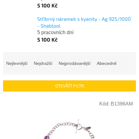
5 100 Kč
Stříbrný náramek s kyanity - Ag 925/1000
- Shablool
5 pracovních dní
5 100 Kč
Ř
a
Nejlevnější
Nejdražší
Nejprodávanější
Abecedně
z
e
n
OTEVŘÍT FILTR
í
p
V
r
Kód:
B1396AM
ý
o
p
d
i
u
s
k
p
t