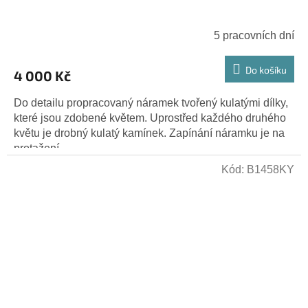
5 pracovních dní
Do košíku
4 000 Kč
Do detailu propracovaný náramek tvořený kulatými dílky,
které jsou zdobené květem. Uprostřed každého druhého
květu je drobný kulatý kamínek. Zapínání náramku je na
protažení...
Kód:
B1458KY