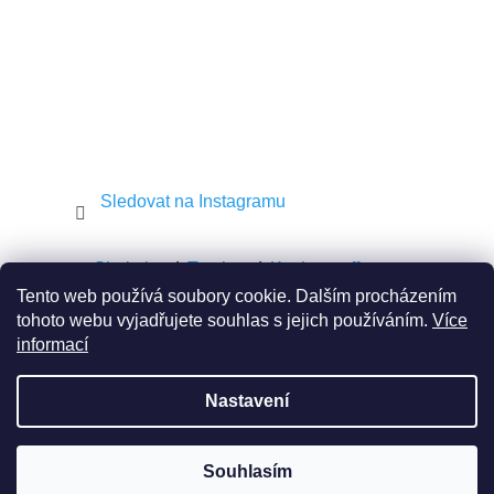
v
k
y
v
ý
p
i
s
u
Sledovat na Instagramu
Shekel.cz
Torah.cz
Kosher-coffee.cz
Tento web používá soubory cookie. Dalším procházením
tohoto webu vyjadřujete souhlas s jejich používáním.
Více
informací
Vytvořil Shoptet
Nastavení
Copyright 2026
JEWISH E-SHOP
. Všechna práva
Souhlasím
vyhrazena.