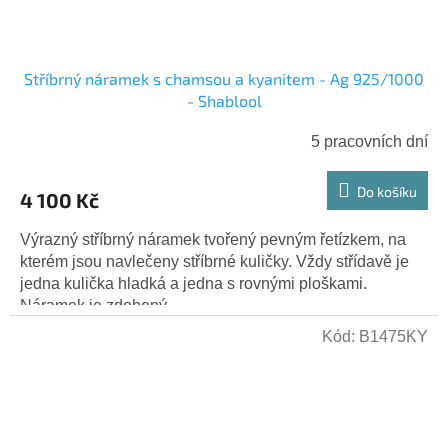
Stříbrný náramek s chamsou a kyanitem - Ag 925/1000
- Shablool
5 pracovních dní
Do košíku
4 100 Kč
Výrazný stříbrný náramek tvořený pevným řetízkem, na
kterém jsou navlečeny stříbrné kuličky. Vždy střídavě je
jedna kulička hladká a jedna s rovnými ploškami.
Náramek je zdobený...
Kód:
B1475KY