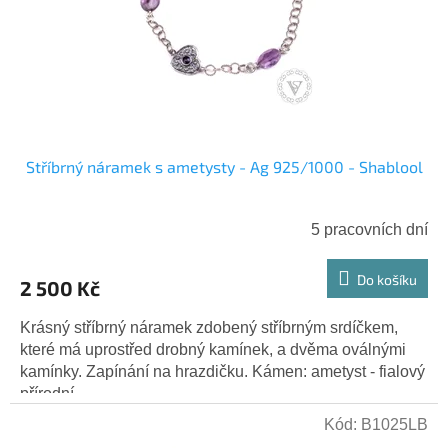
r
ů
o
d
u
k
t
ů
Stříbrný náramek s ametysty - Ag 925/1000 - Shablool
5 pracovních dní
Do košíku
2 500 Kč
Krásný stříbrný náramek zdobený stříbrným srdíčkem,
které má uprostřed drobný kamínek, a dvěma oválnými
kamínky. Zapínání na hrazdičku. Kámen: ametyst - fialový
přírodní...
Kód:
B1025LB