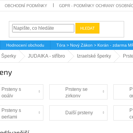
OBCHODNÍ PODMÍNKY
GDPR - PODMÍNKY OCHRANY OSOBNÍ
HLEDAT
Hodnocení obchodu
Tóra > Nový Zákon > Korán - zdarma M
 Šperky
JUDAIKA - stříbro
Izraelské šperky
Prst
teny
Prsteny s
Prsteny se
P
opály
zirkony
g
Prsteny s
P
Další prsteny
perlami
c
odávanější