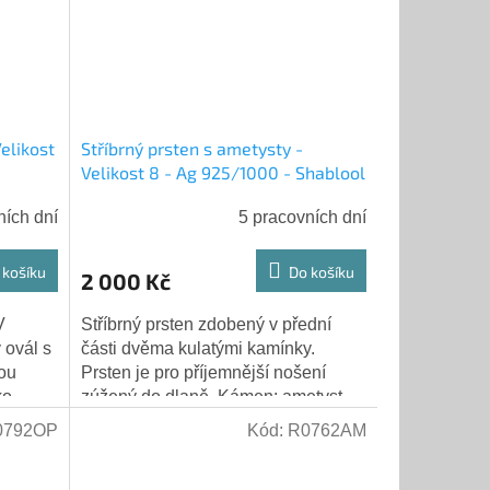
Velikost
Stříbrný prsten s ametysty -
Velikost 8 - Ag 925/1000 - Shablool
ních dní
5 pracovních dní
 košíku
Do košíku
2 000 Kč
V
Stříbrný prsten zdobený v přední
 ovál s
části dvěma kulatými kamínky.
bou
Prsten je pro příjemnější nošení
ko.
zúžený do dlaně. Kámen: ametyst -
s
fialový přírodní kámen Průměr
0792OP
Kód:
R0762AM
kamene: 5 mm...