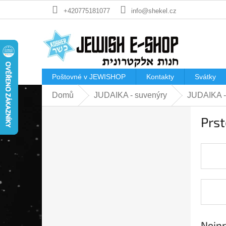
Přejít
+420775181077
info@shekel.cz
na
obsah
Poštovné v JEWISHOP
Kontakty
Svátky
Domů
JUDAIKA - suvenýry
JUDAIKA -
P
Prs
o
s
t
r
a
n
n
í
p
a
Nejpr