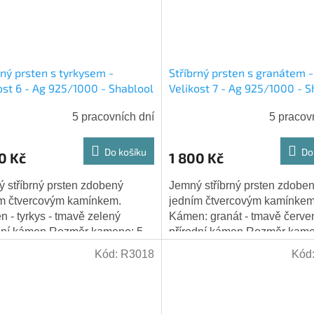
rný prsten s tyrkysem -
Stříbrný prsten s granátem -
ost 6 - Ag 925/1000 - Shablool
Velikost 7 - Ag 925/1000 - S
5 pracovních dní
5 pracov
Do košíku
Do
0 Kč
1 800 Kč
 stříbrný prsten zdobený
Jemný stříbrný prsten zdobe
m čtvercovým kamínkem.
jedním čtvercovým kamínkem
 - tyrkys - tmavě zelený
Kámen: granát - tmavě červe
dní kámen Rozměr kamene: 5
přírodní kámen Rozměr kame
5 mm Hmotnost: 3,0 g Ryzost
mm x 6 mm Hmotnost: 3,0 g 
Kód:
R3018
Kód
ra: 925/1000
stříbra: 925/1000