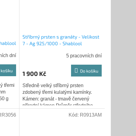
Stříbrný prsten s granáty - Velikost
Shablool
7 - Ag 925/1000 - Shablool
ních dní
5 pracovních dní
 košíku
Do košíku
1 900 Kč
ý třemi
Středně velký stříbrný prsten
 mm
zdobený třemi kulatými kamínky.
50 g
Kámen: granát - tmavě červený
přírodní kámen Průměr středního
(většího) kamínku: 4 mm Výška
RR3056
Kód:
R0913AM
prstenu v přední...