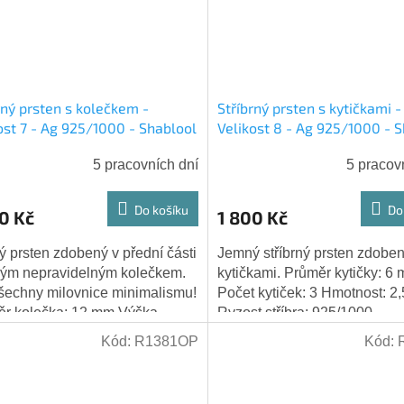
rný prsten s kolečkem -
Stříbrný prsten s kytičkami -
ost 7 - Ag 925/1000 - Shablool
Velikost 8 - Ag 925/1000 - 
5 pracovních dní
5 pracov
Do košíku
Do
0 Kč
1 800 Kč
 prsten zdobený v přední části
Jemný stříbrný prsten zdoben
ým nepravidelným kolečkem.
kytičkami. Průměr kytičky: 6
šechny milovnice minimalismu!
Počet kytiček: 3 Hmotnost: 2,
r kolečka: 12 mm Výška
Ryzost stříbra: 925/1000
nu v dlaňové části: 1,5 mm
Kód:
R1381OP
Kód:
ost:...