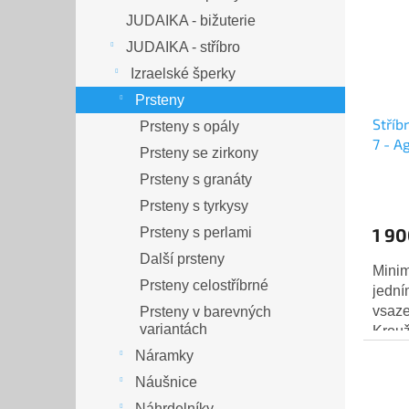
JUDAIKA - bižuterie
JUDAIKA - stříbro
Izraelské šperky
Prsteny
Stříb
Prsteny s opály
7 - A
Prsteny se zirkony
Prsteny s granáty
Prsteny s tyrkysy
1 90
Prsteny s perlami
Další prsteny
Minim
Prsteny celostříbrné
jedn
vsaze
Prsteny v barevných
variantách
Krouž
synte
Náramky
kámen
Náušnice
Náhrdelníky