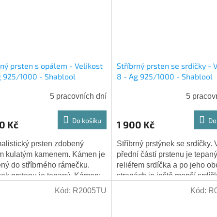
rný prsten s opálem - Velikost
Stříbrný prsten se srdíčky - 
g 925/1000 - Shablool
8 - Ag 925/1000 - Shablool
5 pracovních dní
5 pracov
Do košíku
Do
0 Kč
1 900 Kč
alistický prsten zdobený
Stříbrný prstýnek se srdíčky. 
ím kulatým kamenem. Kámen je
přední částí prstenu je tepaný
ný do stříbrného rámečku.
reliéfem srdíčka a po jeho o
ek prstenu je tepaný. Kámen:
stranách je ještě menší srdíč
tický opál - zářivě modrý, umělý
Jedno je perforované (obrys 
Kód:
R2005TU
Kód:
R
...
prostorem...