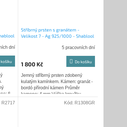
Stříbrný prsten s granátem -
hablool
Velikost 7 - Ag 925/1000 - Shablool
ních dní
5 pracovních dní
 košíku
Do košíku
1 800 Kč
ný
Jemný stříbrný prsten zdobený
.
kulatým kamínkem. Kámen: granát -
ný
bordó přírodní kámen Průměr
ne: 6
kamene: 4 mm Výška kroužku
Ryzost
prstenu: 6 mm Hmotnost: 3,50 g
:
R2717
Kód:
R1308GR
Ryzost stříbra: 925/1000