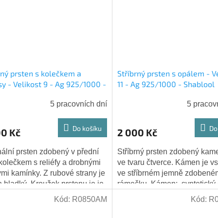
rný prsten s kolečkem a
Stříbrný prsten s opálem - V
sy - Velikost 9 - Ag 925/1000 -
11 - Ag 925/1000 - Shablool
ool
5 pracovních dní
5 pracov
Do košíku
Do
00 Kč
2 000 Kč
nální prsten zdobený v přední
Stříbrný prsten zdobený ka
 kolečkem s reliéfy a drobnými
ve tvaru čtverce. Kámen je v
ými kamínky. Z rubové strany je
ve stříbrném jemně zdobené
n hladký. Kroužek prstenu je je
rámečku. Kámen: syntetický 
, ale pevný, a proto je...
(modrý zářivě lesklý umělý 
Kód:
R0850AM
Kód:
R
Hmotnost:...