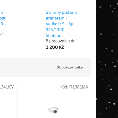
 s
Stříbrný prsten s
ost
granátem -
00 -
Velikost 9 - Ag
925/1000 -
Shablool
ní
5 pracovních dní
2 200 Kč
91
položek celkem
1341KY
Kód:
R1381MA