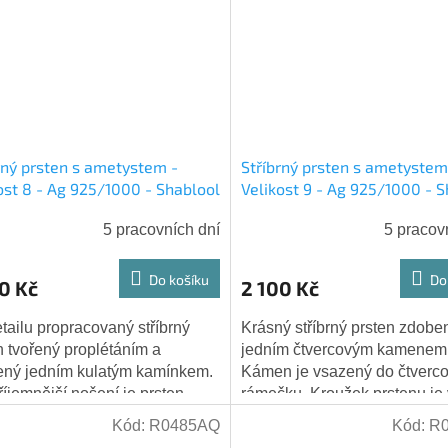
rný prsten s ametystem -
Stříbrný prsten s ametystem
ost 8 - Ag 925/1000 - Shablool
Velikost 9 - Ag 925/1000 - 
5 pracovních dní
5 pracov
Do košíku
Do
0 Kč
2 100 Kč
tailu propracovaný stříbrný
Krásný stříbrný prsten zdobe
n tvořený proplétáním a
jedním čtvercovým kamenem
ný jedním kulatým kamínkem.
Kámen je vsazený do čtverc
říjemnější nošení je prsten
rámečku. Kroužek prstenu je 
ý do dlaně. Kámen: ametyst -
polovině jemně dekorovaný
Kód:
R0485AQ
Kód:
R
ý...
rostlinnými motivy,...