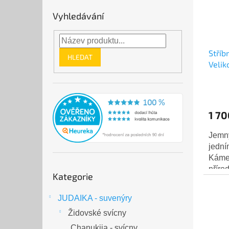
Vyhledávání
Stříb
HLEDAT
Velik
1 70
Jemný
jední
Kámen
Přeskočit
příro
Kategorie
kategorie
mm x 
stříb
JUDAIKA - suvenýry
Židovské svícny
Chanukija - svícny