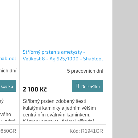
 -
Stříbrný prsten s ametysty -
Shablool
Velikost 8 - Ag 925/1000 - Shablool
ních dní
5 pracovních dní
 košíku
Do košíku
2 100 Kč
ný
Stříbrný prsten zdobený šesti
.
kulatými kamínky a jedním větším
ového
centrálním oválným kamínkem.
v jedné
Kámen: ametyst - fialový přírodní
kámen Hmotnost: 3,50 g Výška
0850GR
Kód:
R1941GR
oválného kamene: 6...