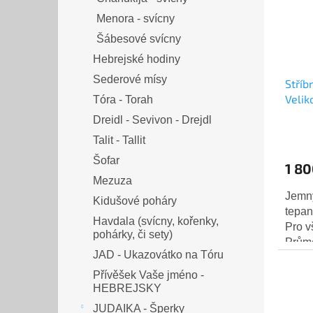
Menora - svícny
Šábesové svícny
Hebrejské hodiny
Sederové mísy
Stříb
Velik
Tóra - Torah
Dreidl - Sevivon - Drejdl
Talit - Tallit
Šofar
1 80
Mezuza
Jemný
Kidušové poháry
tepan
Havdala (svícny, kořenky,
Pro v
pohárky, či sety)
Průmě
JAD - Ukazovátko na Tóru
prste
Hmotn
Přívěšek Vaše jméno -
HEBREJSKY
JUDAIKA - Šperky