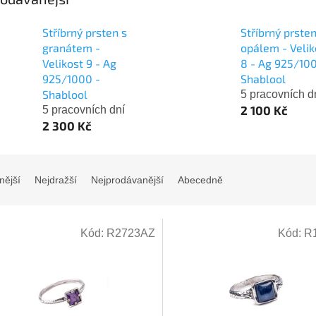
Stříbrný prsten s
Stříbrný prsten
granátem -
opálem - Velik
Velikost 9 - Ag
8 - Ag 925/10
925/1000 -
Shablool
Shablool
5 pracovních d
2 100 Kč
5 pracovních dní
2 300 Kč
nější
Nejdražší
Nejprodávanější
Abecedně
Kód:
R2723AZ
Kód:
R