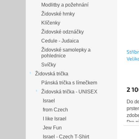
Modlitby a požehnání
Židovské hrnky
Klíčenky
Židovské odznáčky
Cedule - Judaica
Židovské samolepky a
Stříb
pohlednice
Velik
Svíčky
Židovská trička
Pánská trička s límečkem
2 10
Židovská trička - UNISEX
Israel
Do de
prste
from Czech
zdobe
I like Israel
Pro p
Jew Fun
zúžen
fialov
Israel - Czech T-Shirt