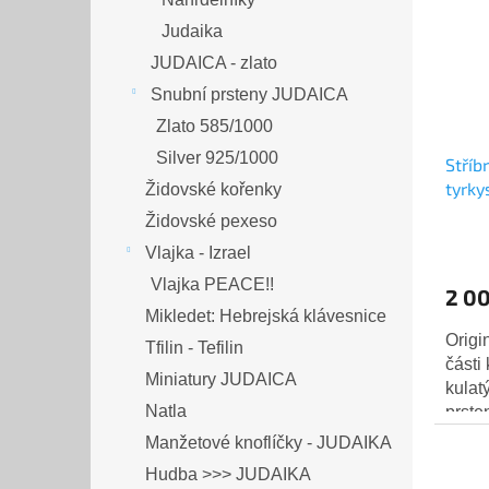
Judaika
JUDAICA - zlato
Snubní prsteny JUDAICA
Zlato 585/1000
Silver 925/1000
Stříb
tyrky
Židovské kořenky
Shabl
Židovské pexeso
Vlajka - Izrael
Vlajka PEACE!!
2 0
Mikledet: Hebrejská klávesnice
Origi
Tfilin - Tefilin
části
Miniatury JUDAICA
kulat
Natla
prste
drobný
Manžetové knoflíčky - JUDAIKA
Hudba >>> JUDAIKA