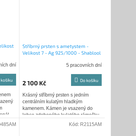
elikost
Stříbrný prsten s ametystem -
Velikost 7 - Ag 925/1000 - Shablool
ních dní
5 pracovních dní
 košíku
Do košíku
2 100 Kč
menem
Krásný stříbrný prsten s jedním
sazený
centrálním kulatým hladkým
m
kamenem. Kámen je vsazený do
opál
lehce zdobeného kulatého rámečku.
kámen)
Kroužek prstenu je uvnitř hladký,
0485AM
Kód:
R2115AM
zvnějšku má drobné...