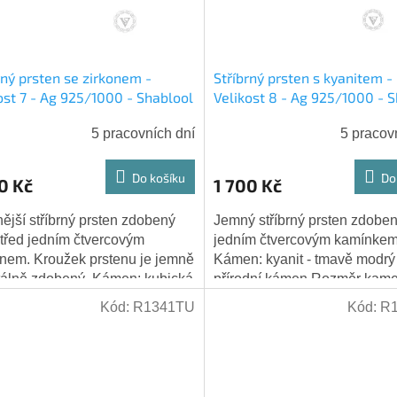
rný prsten se zirkonem -
Stříbrný prsten s kyanitem -
ost 7 - Ag 925/1000 - Shablool
Velikost 8 - Ag 925/1000 - 
5 pracovních dní
5 pracov
Do košíku
Do
0 Kč
1 700 Kč
ější stříbrný prsten zdobený
Jemný stříbrný prsten zdobe
třed jedním čtvercovým
jedním čtvercovým kamínkem
em. Kroužek prstenu je jemně
Kámen: kyanit - tmavě modrý
tálně zdobený. Kámen: kubická
přírodní kámen Rozměr kame
ie (zirkon) - fialové barvy -
mm x 6 mm Hmotnost: 3,0 g 
Kód:
R1341TU
Kód:
R
,...
stříbra: 925/1000