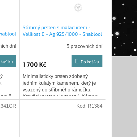
Stříbrný prsten s malachitem -
Shablool
Velikost 8 - Ag 925/1000 - Shablool
ních dní
5 pracovních dní
 košíku
Do košíku
1 700 Kč
ný
Minimalistický prsten zdobený
.
jedním kulatým kamenem, který je
vsazený do stříbrného rámečku.
ne: 6
Kroužek prstenu je tepaný. Kámen:
Ryzost
malachit - tmavě zelený přírodní
1341GR
Kód:
R1384
kámen Průměr...