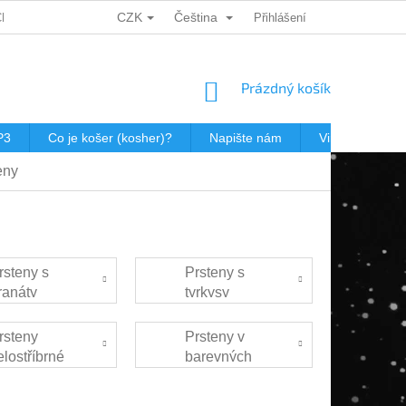
CZK
Čeština
CH ÚDAJŮ
DÁRKOVÉ KUPONY
POŠTOVNÉ V JEWISHOP
Přihlášení
NÁKUPNÍ
Prázdný košík
KOŠÍK
P3
Co je košer (kosher)?
Napište nám
Virtualní prohl
eny
rsteny s
Prsteny s
ranáty
tyrkysy
rsteny
Prsteny v
elostříbrné
barevných
variantách