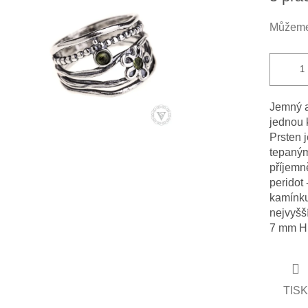
cena:
Můžeme 
ček.
Jemný a
jednou 
Prsten 
tepanými
příjemn
peridot 
kamínku
nejvyšš
7 mm Hm
TISK