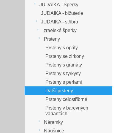
JUDAIKA - Šperky
JUDAIKA - bižuterie
JUDAIKA - stříbro
Izraelské šperky
Prsteny
Prsteny s opály
Prsteny se zirkony
Prsteny s granáty
Prsteny s tyrkysy
Prsteny s perlami
Další prsteny
Prsteny celostříbrné
Prsteny v barevných
variantách
Náramky
Náušnice