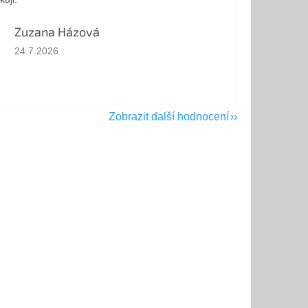
Zuzana Házová
Hodnocení obchodu je 5 z 5 hvězdiček.
24.7.2026
Zobrazit další hodnocení