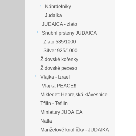
Náhrdelníky
Judaika
JUDAICA - zlato
Snubní prsteny JUDAICA
Zlato 585/1000
Silver 925/1000
Židovské kořenky
Židovské pexeso
Vlajka - Izrael
Vlajka PEACE!!
Mikledet: Hebrejská klávesnice
Tfilin - Tefilin
Miniatury JUDAICA
Natla
Manžetové knoflíčky - JUDAIKA