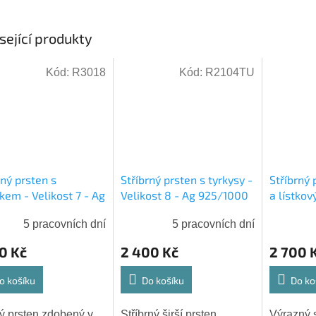
sející produkty
Kód:
R3018
Kód:
R2104TU
rný prsten s
Stříbrný prsten s tyrkysy -
Stříbrný 
kem - Velikost 7 - Ag
Velikost 8 - Ag 925/1000
a lístko
000 - Shablool
- Shablool
Velikost
5 pracovních dní
5 pracovních dní
- Shablo
0 Kč
2 400 Kč
2 700 
o košíku
Do košíku
Do ko
 prsten zdobený v
Stříbrný širší prsten
Výrazný s