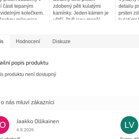
í části tepaným
zdobený pěti kulatými
detailu 
videlným kolečkem.
kamínky. Jeden kámen je
prsten z
šechny milovnice
větší, čtyři jsou menší.
kulatými
alismu! Průměr
Prsten je pro příjemnější
proplétán
ka: 12 mm Výška
nošení do dlaně zúžený.
motivem. 
nu v dlaňové části:
Kámen: tyrkys - tmavě
prsten te
is
Hodnocení
Diskuze
m Hmotnost:...
zelený...
dlaňové..
ailní popis produktu
is produktu není dostupný
Jaakko Ollikainen
JO
LV
Hodnocení obchodu je 5 z 5 hvězdiček.
4.8.2026
ý obchod!
Super, dě