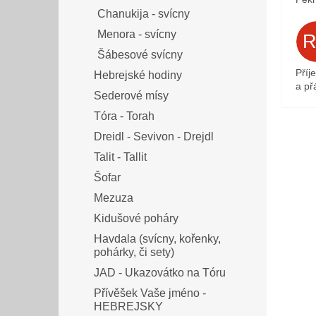
Chanukija - svícny
Menora - svícny
Šábesové svícny
Příj
Hebrejské hodiny
a přá
Sederové mísy
Tóra - Torah
Dreidl - Sevivon - Drejdl
Talit - Tallit
Šofar
Mezuza
Kidušové poháry
Havdala (svícny, kořenky,
pohárky, či sety)
JAD - Ukazovátko na Tóru
Přívěšek Vaše jméno -
HEBREJSKY