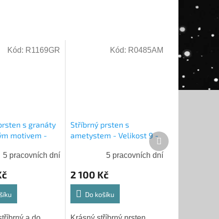
Kód:
R1169GR
Kód:
R0485AM
prsten s granáty
Stříbrný prsten s
vým motivem -
ametystem - Velikost 9 -
Další
 9 - Ag 925/1000
Ag 925/1000 - Shablool
produkt
5 pracovních dní
5 pracovních dní
ol
Kč
2 100 Kč
šíku
Do košíku
tříbrný a do
Krásný stříbrný prsten