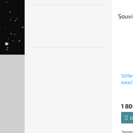
Souvi
Stříb
koleč
925/1
1 80
D
Jemný