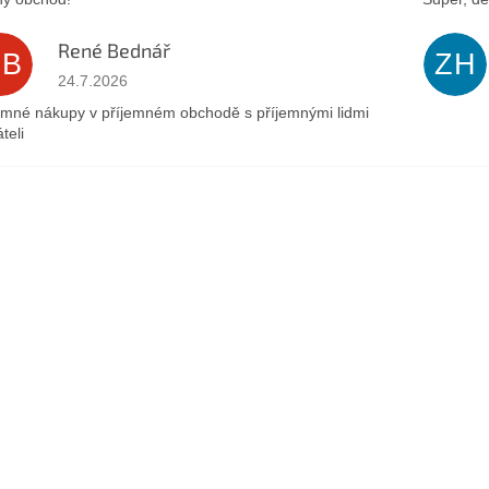
René Bednář
RB
ZH
Hodnocení obchodu je 5 z 5 hvězdiček.
24.7.2026
emné nákupy v příjemném obchodě s příjemnými lidmi
teli