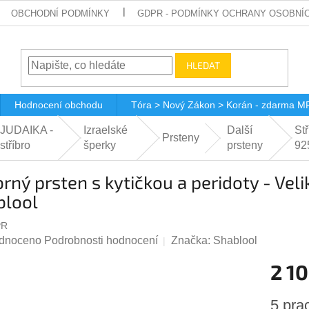
OBCHODNÍ PODMÍNKY
GDPR - PODMÍNKY OCHRANY OSOBNÍ
HLEDAT
Hodnocení obchodu
Tóra > Nový Zákon > Korán - zdarma M
JUDAIKA -
Izraelské
Další
Stř
Prsteny
stříbro
šperky
prsteny
92
brný prsten s kytičkou a peridoty - Vel
blool
PR
rné
dnoceno
Podrobnosti hodnocení
Značka:
Shablool
ení
2 10
tu
Měrná
5 pra