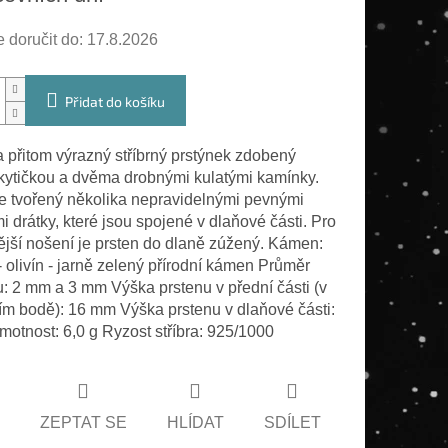
doručit do:
17.8.2026
Přidat do košíku
 přitom výrazný stříbrný prstýnek zdobený
kytičkou a dvěma drobnými kulatými kamínky.
je tvořený několika nepravidelnými pevnými
 drátky, které jsou spojené v dlaňové části. Pro
ější nošení je prsten do dlaně zúžený. Kámen:
- olivín - jarně zelený přírodní kámen Průměr
: 2 mm a 3 mm Výška prstenu v přední části (v
ím bodě): 16 mm Výška prstenu v dlaňové části:
otnost: 6,0 g Ryzost stříbra: 925/1000
ZEPTAT SE
HLÍDAT
SDÍLET