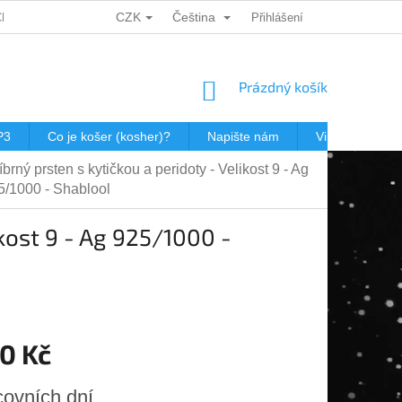
CZK
Čeština
CH ÚDAJŮ
DÁRKOVÉ KUPONY
POŠTOVNÉ V JEWISHOP
Přihlášení
NÁKUPNÍ
Prázdný košík
KOŠÍK
P3
Co je košer (kosher)?
Napište nám
Virtualní prohl
íbrný prsten s kytičkou a peridoty - Velikost 9 - Ag
5/1000 - Shablool
ikost 9 - Ag 925/1000 -
0 Kč
covních dní