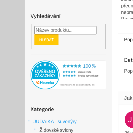
předn
nepra
Vyhledávání
Pro v
minim
koleč
prste
HLEDAT
Pop
1,5 m
Det
Pop
Přeskočit
Kategorie
kategorie
JUDAIKA - suvenýry
Židovské svícny
Pěkn