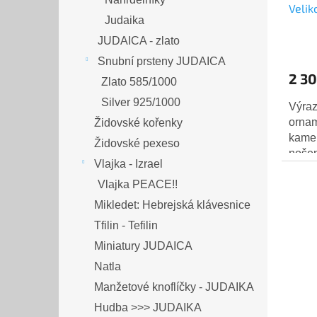
Velik
Judaika
JUDAICA - zlato
Snubní prsteny JUDAICA
2 30
Zlato 585/1000
Silver 925/1000
Výraz
ornam
Židovské kořenky
kamen
Židovské pexeso
nošen
Vlajka - Izrael
graná
Vlajka PEACE!!
kámen
Mikledet: Hebrejská klávesnice
Tfilin - Tefilin
Miniatury JUDAICA
Natla
Manžetové knoflíčky - JUDAIKA
Hudba >>> JUDAIKA