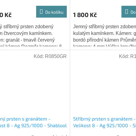
Do košíku
Do
0 Kč
1 800 Kč
 stříbrný prsten zdobený
Jemný stříbrný prsten zdobe
m čtvercovým kamínkem.
kulatým kamínkem. Kámen: gr
: granát - tmavě červený
bordó přírodní kámen Průměr
dní kámen Rozměr kamene: 6
kamene: 4 mm Výška kroužk
6 mm Hmotnost: 3,0 g Ryzost
prstenu: 6 mm Hmotnost: 3,5
Kód:
R0850GR
Kód:
R
ra: 925/1000
Ryzost stříbra: 925/1000
rný prsten s granátem -
Stříbrný prsten s granátem -
ost 8 - Ag 925/1000 - Shablool
Velikost 8 - Ag 925/1000 - 