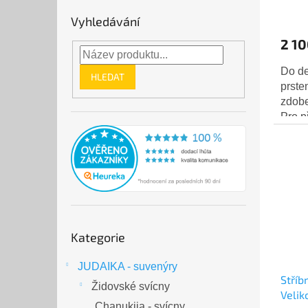
Vyhledávání
2 10
Do de
HLEDAT
prste
zdobe
Pro p
zúžen
bordó 
Přeskočit
Kategorie
kategorie
JUDAIKA - suvenýry
Stříb
Židovské svícny
Velik
Chanukija - svícny