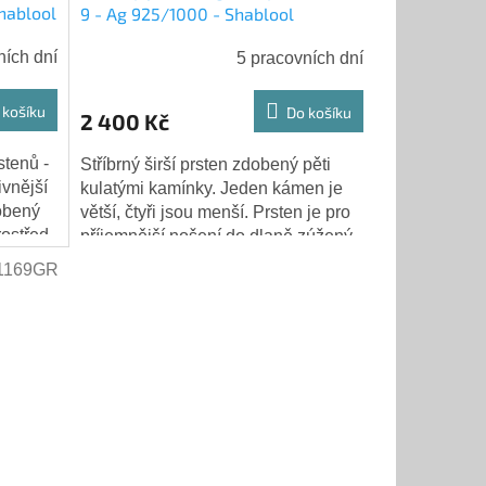
Shablool
9 - Ag 925/1000 - Shablool
ních dní
5 pracovních dní
 košíku
Do košíku
2 400 Kč
stenů -
Stříbrný širší prsten zdobený pěti
vnější
kulatými kamínky. Jeden kámen je
dobený
větší, čtyři jsou menší. Prsten je pro
ostřed.
příjemnější nošení do dlaně zúžený.
ní do...
Kámen: granát - tmavě červený...
1169GR