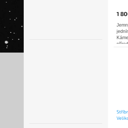
1 80
Jemný
jední
Kámen
příro
mm x 
stříb
Stříb
Velik