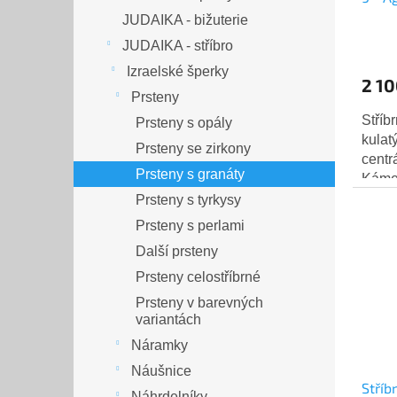
JUDAIKA - bižuterie
JUDAIKA - stříbro
Izraelské šperky
2 10
Prsteny
Stříb
Prsteny s opály
kulat
Prsteny se zirkony
centr
Prsteny s granáty
Kámen
kámen
Prsteny s tyrkysy
ováln
Prsteny s perlami
Další prsteny
Prsteny celostříbrné
Prsteny v barevných
variantách
Náramky
Náušnice
Stříb
Náhrdelníky