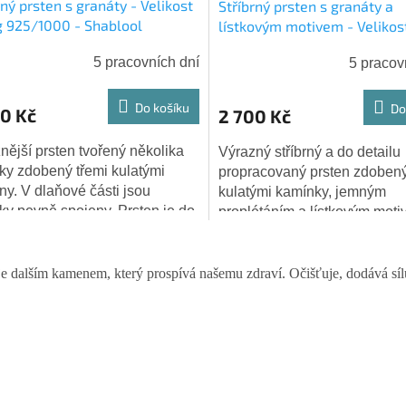
rný prsten s granáty - Velikost
Stříbrný prsten s granáty a
g 925/1000 - Shablool
lístkovým motivem - Velikost
925/1000 - Shablool
5 pracovních dní
5 pracov
Do košíku
Do
0 Kč
2 700 Kč
nější prsten tvořený několika
Výrazný stříbrný a do detailu
ky zdobený třemi kulatými
propracovaný prsten zdobený
y. V dlaňové části jsou
kulatými kamínky, jemným
ky pevně spojeny. Prsten je do
proplétáním a lístkovým moti
 zúžený pro příjemnější nošení.
Uvnitř kroužku je prsten tepa
O
 :...
hladký. Do dlaňové...
v
je dalším kamenem, který prospívá našemu zdraví. Očišťuje, dodává sílu 
l
á
d
a
c
í
p
r