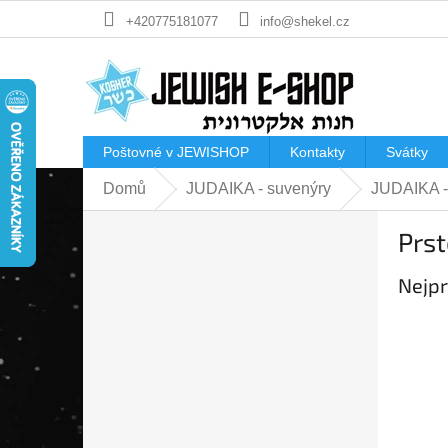
Přejít
+420775181077
info@shekel.cz
na
obsah
Poštovné v JEWISHOP
Kontakty
Svátky
Domů
JUDAIKA - suvenýry
JUDAIKA -
P
Prst
o
s
Nejpr
t
r
a
n
n
í
p
a