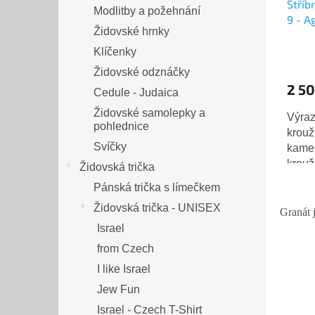
Stříb
Modlitby a požehnání
9 - A
Židovské hrnky
Klíčenky
Židovské odznáčky
2 50
Cedule - Judaica
Židovské samolepky a
Výraz
pohlednice
krouž
Svíčky
kamen
krouž
Židovská trička
dlaně
Pánská trička s límečkem
Kámen
Židovská trička - UNISEX
Granát 
Israel
from Czech
I like Israel
Jew Fun
Israel - Czech T-Shirt