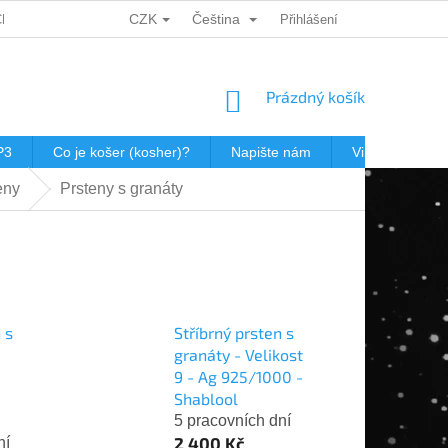
CZK
Čeština
CH ÚDAJŮ
DÁRKOVÉ KUPONY
POŠTOVNÉ V JEWISHOP
Přihlášení
NÁKUPNÍ
Prázdný košík
KOŠÍK
P3
Co je košer (kosher)?
Napište nám
Virtualní prohl
eny
Prsteny s granáty
 s
Stříbrný prsten s
granáty - Velikost
9 - Ag 925/1000 -
Shablool
5 pracovních dní
2 400 Kč
ní