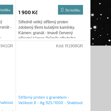
 košíku
Do košíku
1 900 Kč
ný
Středně velký stříbrný prsten
anát -
zdobený třemi kulatými kamínky.
Kámen: granát - tmavě červený
u
přírodní kámen Průměr středního
0 g
(většího) kamínku: 4 mm Výška
1941GR
Kód:
R1908GR
prstenu v přední...
Stříbrný prsten s granátem -
Shablool
Velikost 8 - Ag 925/1000 - Shablool