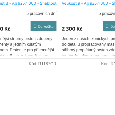
ost 8 - Ag 925/1000 - Shablool
Velikost 9 - Ag 925/1000 - 
5 pracovních dní
5 pracov
Do košíku
Do
0 Kč
2 300 Kč
nější stříbrný prsten zdobený
Jeden z našich ikonických pr
enty a jedním kulatým
do detailu propracovaný masi
em. Prsten je pro příjemnější
stříbrný proplétaný prsten z
í do dlaně zúžený. Kámen:
jedním kulatým kamenem upr
t - tmavě červený, přírodní
Prsten je pro příjemnější noše
Kód:
R1187GR
Kód:
R
. Výška...