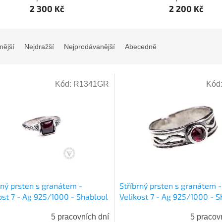
2 300 Kč
2 200 Kč
nější
Nejdražší
Nejprodávanější
Abecedně
Kód:
R1341GR
Kód
rný prsten s granátem -
Stříbrný prsten s granátem -
ost 7 - Ag 925/1000 - Shablool
Velikost 7 - Ag 925/1000 - S
5 pracovních dní
5 pracov