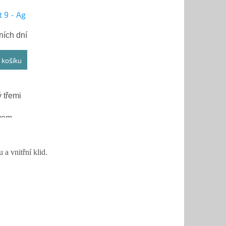
 9 - Ag
ních dní
 košíku
 třemi
vem.
ný,
a vnitřní klid.