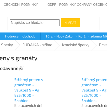
OBCHODNÍ PODMÍNKY
GDPR - PODMÍNKY OCHRANY OSOBNÍ
HLEDAT
Hodnocení obchodu
Tóra > Nový Zákon > Korán - zdarma M
 Šperky
JUDAIKA - stříbro
Izraelské šperky
Prst
eny s granáty
odávanější
Stříbrný prsten s
Stříbrný prsten
granátem -
granátem -
Velikost 9 - Ag
Velikost 9 - Ag
925/1000 -
925/1000 -
Shablool
Shablool
5 pracovních dní
5 pracovních d