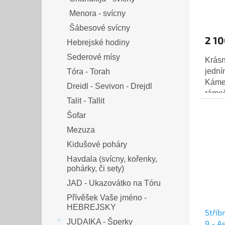
Menora - svícny
Šábesové svícny
2 10
Hebrejské hodiny
Sederové mísy
Krásn
jedn
Tóra - Torah
Kámen
Dreidl - Sevivon - Drejdl
rámeč
Talit - Tallit
polov
rostli
Šofar
Mezuza
Kidušové poháry
Havdala (svícny, kořenky,
pohárky, či sety)
JAD - Ukazovátko na Tóru
Přívěšek Vaše jméno -
HEBREJSKY
Stříb
JUDAIKA - Šperky
9 - A