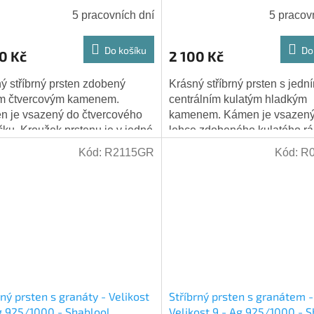
5 pracovních dní
5 pracov
Do košíku
Do
0 Kč
2 100 Kč
ý stříbrný prsten zdobený
Krásný stříbrný prsten s jedn
ím čtvercovým kamenem.
centrálním kulatým hladkým
 je vsazený do čtvercového
kamenem. Kámen je vsazený
ku. Kroužek prstenu je v jedné
lehce zdobeného kulatého r
ině jemně dekorovaný
Kroužek prstenu je uvnitř hla
Kód:
R2115GR
Kód:
R
nnými motivy,...
zvnějšku má drobné...
rný prsten s granáty - Velikost
Stříbrný prsten s granátem -
g 925/1000 - Shablool
Velikost 9 - Ag 925/1000 - 