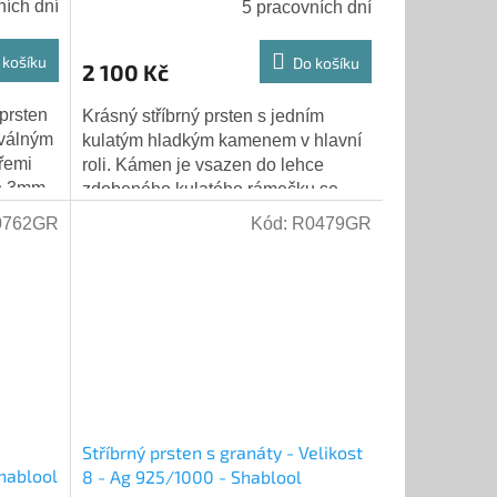
ních dní
5 pracovních dní
 košíku
Do košíku
2 100 Kč
 prsten
Krásný stříbrný prsten s jedním
oválným
kulatým hladkým kamenem v hlavní
řemi
roli. Kámen je vsazen do lehce
je 3mm
zdobeného kulatého rámečku se
i...
čtyřmi pacičkami. Kroužek prstenu je
0762GR
Kód:
R0479GR
hladký....
Stříbrný prsten s granáty - Velikost
Shablool
8 - Ag 925/1000 - Shablool