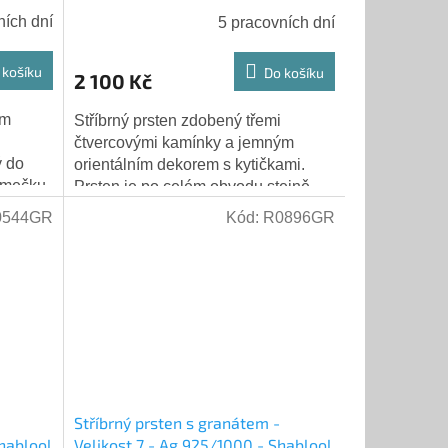
ních dní
5 pracovních dní
 košíku
Do košíku
2 100 Kč
ím
Stříbrný prsten zdobený třemi
čtvercovými kamínky a jemným
 do
orientálním dekorem s kytičkami.
ámečku.
Prsten je po celém obvodu stejně
dký,
vysoký. Z vnitřní strany prstenu je
0544GR
Kód:
R0896GR
napsáno:...
Stříbrný prsten s granátem -
Shablool
Velikost 7 - Ag 925/1000 - Shablool