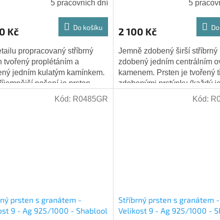
5 pracovních dní
5 pracov
Do košíku
Do
0 Kč
2 100 Kč
tailu propracovaný stříbrný
Jemně zdobený širší stříbrný
n tvořený proplétáním a
zdobený jedním centrálním 
ný jedním kulatým kamínkem.
kamenem. Prsten je tvořený t
říjemnější nošení je prsten
zdobenými prstýnky (každý 
ý do dlaně. Kámen: granát -
široký), které jsou v zadní část
Kód:
R0485GR
Kód:
R
přírodní...
rný prsten s granátem -
Stříbrný prsten s granátem -
ost 9 - Ag 925/1000 - Shablool
Velikost 9 - Ag 925/1000 - 