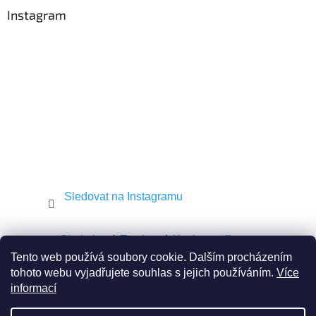
a
Instagram
t
í
Sledovat na Instagramu
Shekel.cz
Torah.cz
Kosher-coffee.cz
Tento web používá soubory cookie. Dalším procházením
tohoto webu vyjadřujete souhlas s jejich používáním.
Více
informací
Vytvořil Shoptet