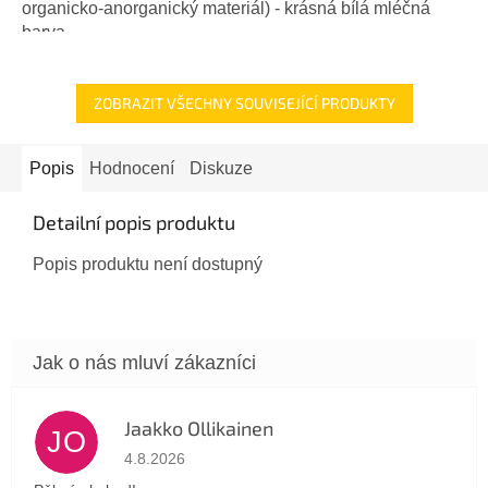
organicko-anorganický materiál) - krásná bílá mléčná
barva...
ZOBRAZIT VŠECHNY SOUVISEJÍCÍ PRODUKTY
Popis
Hodnocení
Diskuze
Detailní popis produktu
Popis produktu není dostupný
Jaakko Ollikainen
JO
Hodnocení obchodu je 5 z 5 hvězdiček.
4.8.2026