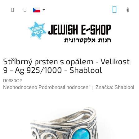
Přejít
NÁKUP
na
KOŠÍK
obsah
Stříbrný prsten s opálem - Velikost
9 - Ag 925/1000 - Shablool
R0680OP
Průměrné
Neohodnoceno
Podrobnosti hodnocení
Značka:
Shablool
hodnocení
produktu
je
0,0
z
5
hvězdiček.