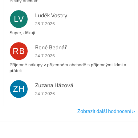
Pěkný obchod!
Luděk Vostry
LV
Hodnocení obchodu je 5 z 5 hvězdiček.
28.7.2026
Super, děkuji.
René Bednář
RB
Hodnocení obchodu je 5 z 5 hvězdiček.
24.7.2026
Příjemné nákupy v příjemném obchodě s příjemnými lidmi a
přáteli
Zuzana Házová
ZH
Hodnocení obchodu je 5 z 5 hvězdiček.
24.7.2026
Zobrazit další hodnocení
Z
á
p