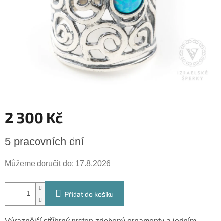
2 300 Kč
Měrná
5 pracovních dní
cena:
Můžeme doručit do:
17.8.2026
Přidat do košíku
Výraznější stříbrný prsten zdobený ornamenty a jedním