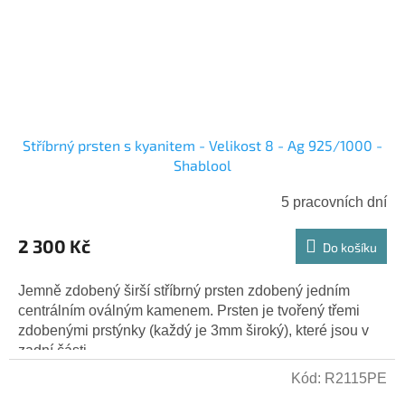
Stříbrný prsten s kyanitem - Velikost 8 - Ag 925/1000 -
Shablool
5 pracovních dní
2 300 Kč
Do košíku
Jemně zdobený širší stříbrný prsten zdobený jedním
centrálním oválným kamenem. Prsten je tvořený třemi
zdobenými prstýnky (každý je 3mm široký), které jsou v
zadní části...
Kód:
R2115PE