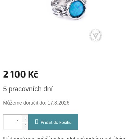
2 100 Kč
Měrná
5 pracovních dní
cena:
Můžeme doručit do:
17.8.2026
Přidat do košíku
Nádherný masivnější prsten zdobený jedním centrálním