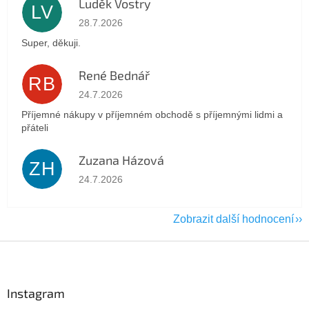
Luděk Vostry
LV
Hodnocení obchodu je 5 z 5 hvězdiček.
28.7.2026
Super, děkuji.
René Bednář
RB
Hodnocení obchodu je 5 z 5 hvězdiček.
24.7.2026
Příjemné nákupy v příjemném obchodě s příjemnými lidmi a
přáteli
Zuzana Házová
ZH
Hodnocení obchodu je 5 z 5 hvězdiček.
24.7.2026
Zobrazit další hodnocení
Z
á
p
a
Instagram
t