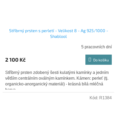
Stříbrný prsten s perletí - Velikost 8 - Ag 925/1000 -
Shablool
5 pracovních dní
2 100 Kč
Do košíku
Stříbrný prsten zdobený šesti kulatými kamínky a jedním
větším centrálním oválným kamínkem. Kámen: perleť (tj.
organicko-anorganický materiál) - krásná bílá mléčná
barva...
Kód:
R1384