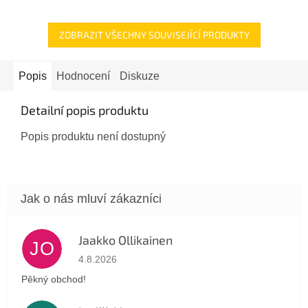
ZOBRAZIT VŠECHNY SOUVISEJÍCÍ PRODUKTY
Popis
Hodnocení
Diskuze
Detailní popis produktu
Popis produktu není dostupný
Jaakko Ollikainen
JO
Hodnocení obchodu je 5 z 5 hvězdiček.
4.8.2026
Pěkný obchod!