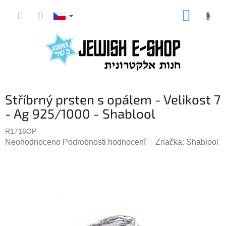
Přejít
NÁKUP
na
KOŠÍK
obsah
Stříbrný prsten s opálem - Velikost 7
- Ag 925/1000 - Shablool
R1716OP
Průměrné
Neohodnoceno
Podrobnosti hodnocení
Značka:
Shablool
hodnocení
produktu
je
0,0
z
5
hvězdiček.