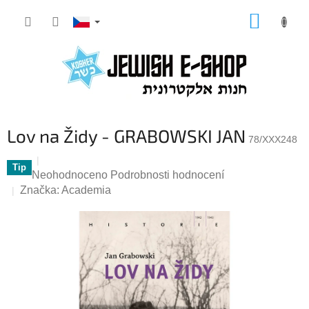
Přejít
NÁKUP
na
KOŠÍK
obsah
Lov na Židy - GRABOWSKI JAN
78/XXX248
Tip
Průměrné
Neohodnoceno
Podrobnosti hodnocení
hodnocení
Značka:
Academia
produktu
je
0,0
z
5
hvězdiček.