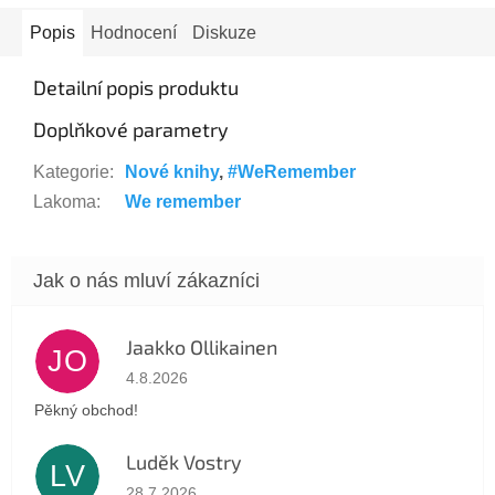
Popis
Hodnocení
Diskuze
Detailní popis produktu
Doplňkové parametry
Kategorie
:
Nové knihy
,
#WeRemember
Lakoma
:
We remember
Jaakko Ollikainen
JO
Hodnocení obchodu je 5 z 5 hvězdiček.
4.8.2026
Pěkný obchod!
Luděk Vostry
LV
Hodnocení obchodu je 5 z 5 hvězdiček.
28.7.2026