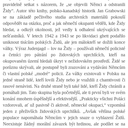
pravidelně setkat s názorem, že „se objevili Němci a odstranili
Židy“. Autor této knihy, polsko-kanadský historik Jan Grabowski
se na základě pečlivého studia archivních materiálů pokouší
odpovědět na otázku, proč a jak němečtí okupanti věděli, kde Židy
hledat, a odkrýt okolnosti, jež vedly k odhalení ukrývajících se
nešťastníků. V letech 1942 a 1943 se po likvidaci ghett podařilo
uniknout tisícům polských Židů, ale jen málokteří se dožili konce
války. Výraz Judenjagd – lov na Židy – používali němečtí policisté
a četníci pro pátrání po židovských uprchlících, kteří na
okupovaném území hledali úkryt v nežidovském prostředí. Židé se
porůznu skrývali, ale postupně byli zrazováni a vydáváni Němcům
či vlastní polské „modré“ policii. Za války existovali v Polsku na
jedné straně lidé, kteří lovili Židy nebo je vraždili z chamtivosti či
rasové nenávisti. Na druhé straně byli také lidé, kteří Židy chránili a
pomáhali jim. Tato skupina byla početnější, ale ti první byli ve svém
konání mnohem úspěšnější a efektivnější. „Prakticky všichni Poláci
vzdorovali, ať už pasivně či aktivně, německé okupaci,“ vzpomíná
jeden z přeživších židovských uprchlíků. „Avšak většina polské
populace napomáhala Němcům v jejich snaze o vyhlazení Židů.
Neexistuje žádný morální závazek být hrdinou, ale podílet se na