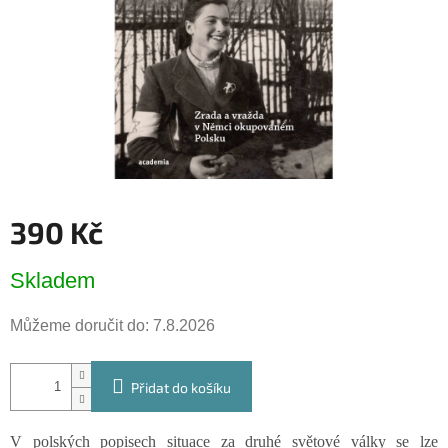
390 Kč
Měrná
Skladem
cena:
Můžeme doručit do:
7.8.2026
Přidat do košíku
V polských popisech situace za druhé světové války se lze