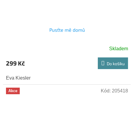
Pusťte mě domů
Skladem
299 Kč
Do košíku
Eva Kiesler
Kód:
205418
Akce