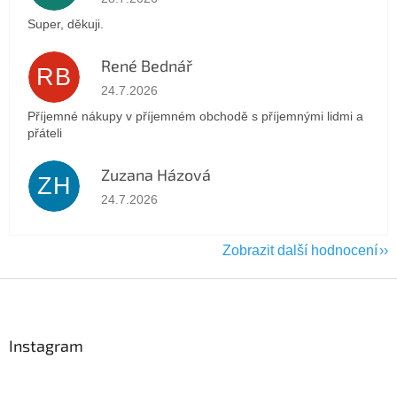
Super, děkuji.
René Bednář
RB
Hodnocení obchodu je 5 z 5 hvězdiček.
24.7.2026
Příjemné nákupy v příjemném obchodě s příjemnými lidmi a
přáteli
Zuzana Házová
ZH
Hodnocení obchodu je 5 z 5 hvězdiček.
24.7.2026
Zobrazit další hodnocení
Z
á
p
a
Instagram
t
í