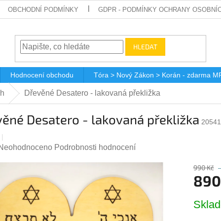
OBCHODNÍ PODMÍNKY
GDPR - PODMÍNKY OCHRANY OSOBNÍ
HLEDAT
Hodnocení obchodu
Tóra > Nový Zákon > Korán - zdarma M
ah
Dřevěné Desatero - lakovaná překližka
ěné Desatero - lakovaná překližka
20541
Průměrné
Neohodnoceno
Podrobnosti hodnocení
hodnocení
990 Kč
produktu
890
je
0,0
Měrná
z
Skla
cena:
5