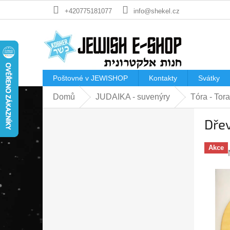
Přejít
+420775181077
info@shekel.cz
na
obsah
Poštovné v JEWISHOP
Kontakty
Svátky
Domů
JUDAIKA - suvenýry
Tóra - Tor
P
Dřev
o
s
t
Akce
r
a
n
n
í
p
a