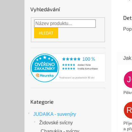
premié
Vyhledávání
Det
Pop
HLEDAT
Pěkn
Přeskočit
Kategorie
kategorie
JUDAIKA - suvenýry
Židovské svícny
Příj
a přá
Chanukija - svícny