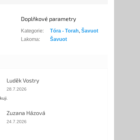
Doplňkové parametry
Kategorie
:
Tóra - Torah
,
Šavuot
Lakoma
:
Šavuot
Luděk Vostry
Hodnocení obchodu je 5 z 5 hvězdiček.
28.7.2026
kuji.
Zuzana Házová
Hodnocení obchodu je 5 z 5 hvězdiček.
24.7.2026