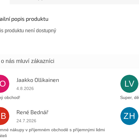
r i...
ailní popis produktu
is produktu není dostupný
Jaakko Ollikainen
JO
LV
Hodnocení obchodu je 5 z 5 hvězdiček.
4.8.2026
ý obchod!
Super, dě
René Bednář
RB
ZH
Hodnocení obchodu je 5 z 5 hvězdiček.
24.7.2026
emné nákupy v příjemném obchodě s příjemnými lidmi
teli