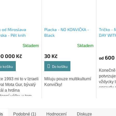
 od Miroslava
Placka - NO KONVIČKA -
Tričko -
ska - Pět knih
Black
DAY WIT
íšových
Skladem
Skladem
Průměrn
hodnoce
00 000 Kč
30 Kč
600 
od
produktu
je
o košíku
Do košíku
5,0
Konečně t
z
potvrzuje 
ce 1993 mi to v Izraeli
Miluju pouze multikulturní
5
vždycky t
al Mota Gur, bývalý
Konvičky!
hvězdiče
opravdu s
ál a hrdina
s láskou.
denní války, v tom
žiku 1.náměstek
tra obrany Rabinovy
. Rabin byl v té době
is
Podobné (1)
Hodnocení
Diskuze