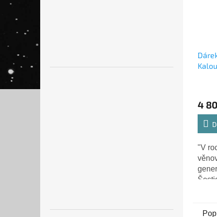
Dárek
Kalou
Mojž
4 8
D
"V ro
věnov
gener
Šesti
okam
minis
vlády
Pop