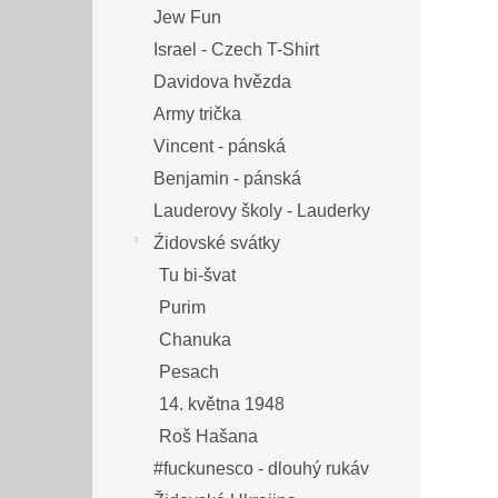
Jew Fun
Israel - Czech T-Shirt
Davidova hvězda
Army trička
Vincent - pánská
Benjamin - pánská
Lauderovy školy - Lauderky
Źidovské svátky
Tu bi-švat
Purim
Chanuka
Pesach
14. května 1948
Roš Hašana
#fuckunesco - dlouhý rukáv