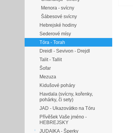
Menora - svícny
Šábesové svícny
Hebrejské hodiny
Sederové mísy
Tóra - Torah
Dreidl - Sevivon - Drejdl
Talit - Tallit
Šofar
Mezuza
Kidušové poháry
Havdala (svícny, kořenky,
pohárky, či sety)
JAD - Ukazovátko na Tóru
Přívěšek Vaše jméno -
HEBREJSKY
JUDAIKA - Šperky