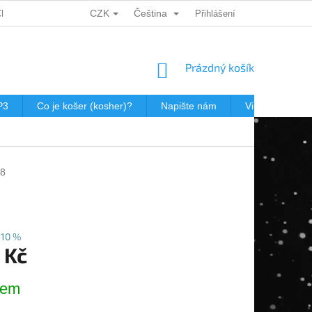
CZK
Čeština
CH ÚDAJŮ
DÁRKOVÉ KUPONY
POŠTOVNÉ V JEWISHOP
Přihlášení
NÁKUPNÍ
Prázdný košík
KOŠÍK
P3
Co je košer (kosher)?
Napište nám
Virtualní prohl
8
–10 %
 Kč
dem