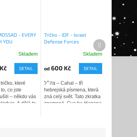
 MOSSAD - EVERY
Tričko - IDF - Israel
H YOU
Defense Forces
Další
produkt
Skladem
Skladem
é
Průměrné
ní
hodnocení
Kč
600 Kč
od
DETAIL
DETAIL
produktu
je
5,0
ričko, které
צה״ל – Cahal – tři
z
to, co jste
hebrejská písmena, která
5
ušili – někdo vás
zná celý svět. Tato zkratka
k.
hvězdiček.
leduje. A dělá to
znamená „Cva ha-Hagana
👁️❤️
le-Jisra'el" – Izraelské
obranné síly (IDF). Tři
jednoduché znaky,...