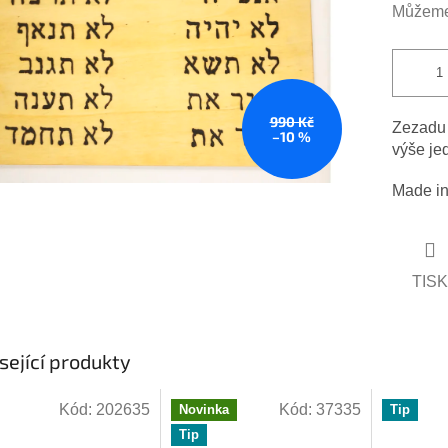
hvězdiček.
Můžeme 
990 Kč
Zezadu 
–10 %
výše je
Made in
TISK
sející produkty
Kód:
202635
Kód:
37335
Novinka
Tip
Tip