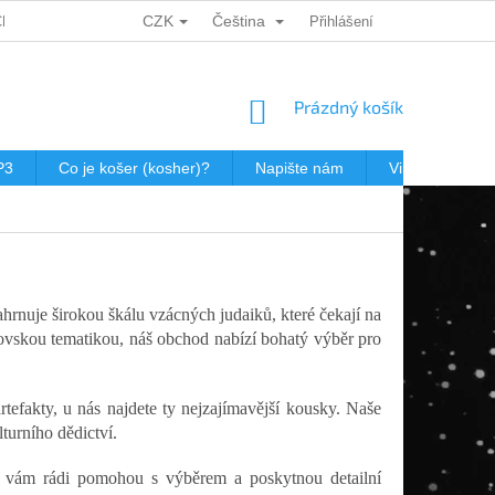
CZK
Čeština
CH ÚDAJŮ
DÁRKOVÉ KUPONY
POŠTOVNÉ V JEWISHOP
Přihlášení
NÁKUPNÍ
Prázdný košík
KOŠÍK
P3
Co je košer (kosher)?
Napište nám
Virtualní prohl
hrnuje širokou škálu vzácných judaiků, které čekají na
dovskou tematikou, náš obchod nabízí bohatý výběr pro
rtefakty, u nás najdete ty nejzajímavější kousky. Naše
turního dědictví.
 vám rádi pomohou s výběrem a poskytnou detailní