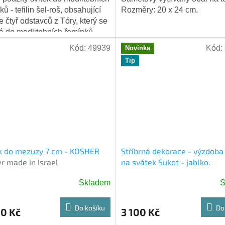
ů - tefilin šel-roš, obsahující
Rozměry: 20 x 24 cm.
ze čtyř odstavců z Tóry, který se
á do modlitebních řemínků -
n. (5M 11:13 - 21)....
Kód:
49939
Kód:
Novinka
Tip
k do mezuzy 7 cm - KOSHER
Stříbrná dekorace - výzdoba
r made in Israel
na svátek Sukot - jablko.
Skladem
S
Do košíku
Do
00 Kč
3 100 Kč