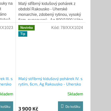
suky na
Malý stříbrný kidušový pohárek z
t
období Rakousko - Uherské
váno
monarchie, zdobený rytinou, vysoký
odobně
6cm, puncovaný - Ag 800/1000 Váha
17,41 gramů.
XX1023
Kód:
78/XXX1024
Novinka
Tip
k III. s
Malý stříbrný kidušový pohárek IV. s
hersko
rytím, 6cm, Ag Rakousko - Uhersko
kladem
Skladem
 košíku
Do košíku
3 900 Kč