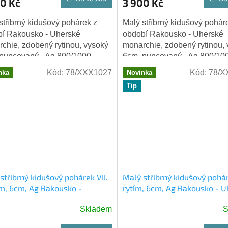
0 Kč
3 900 Kč
stříbrný kidušový pohárek z
Malý stříbrný kidušový pohár
í Rakousko - Uherské
období Rakousko - Uherské
chie, zdobený rytinou, vysoký
monarchie, zdobený rytinou,
puncovaný - Ag 800/1000
6cm, puncovaný - Ag 800/10
17,41 gramů.
Váha 17,41 gramů.
Kód:
78/XXX1027
Kód:
78/X
nka
Novinka
Tip
stříbrný kidušový pohárek VII.
Malý stříbrný kidušový pohár
ím, 6cm, Ag Rakousko -
rytím, 6cm, Ag Rakousko - U
sko
Skladem
S