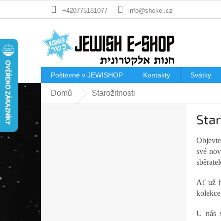
Přejít
+420775181077
info@shekel.cz
na
obsah
Poštovné v JEWISHOP
Kontakty
Svátky
Domů
Starožitnosti
P
Star
o
s
t
Objevte
r
své nov
a
sběratel
n
Ať už h
n
kolekce
í
p
U nás 
a