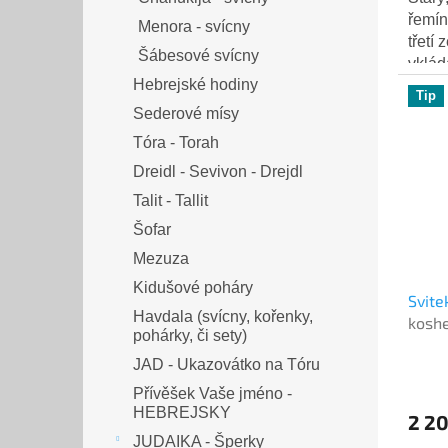
řemínk
Menora - svícny
třetí 
Šábesové svícny
vklád
Hebrejské hodiny
tefili
Tip
Sederové mísy
Tóra - Torah
Dreidl - Sevivon - Drejdl
Talit - Tallit
Šofar
Mezuza
Kidušové poháry
Svite
Havdala (svícny, kořenky,
koshe
pohárky, či sety)
JAD - Ukazovátko na Tóru
Přívěšek Vaše jméno -
HEBREJSKY
2 2
JUDAIKA - Šperky