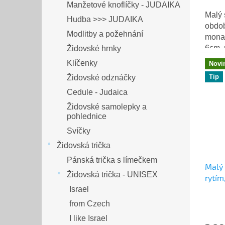
Manžetové knoflíčky - JUDAIKA
Malý 
Hudba >>> JUDAIKA
obdob
Modlitby a požehnání
monar
6cm, 
Židovské hrnky
Váha 
Klíčenky
Novi
Tip
Židovské odznáčky
Cedule - Judaica
Židovské samolepky a
pohlednice
Svíčky
Židovská trička
Pánská trička s límečkem
Malý 
Židovská trička - UNISEX
rytím
Israel
from Czech
I like Israel