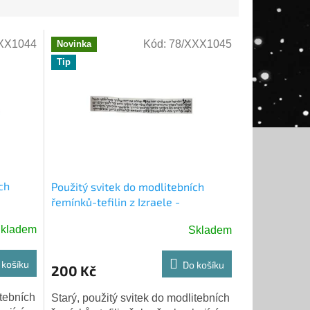
XX1044
Kód:
78/XXX1045
Novinka
Tip
ch
Použitý svitek do modlitebních
řemínků-tefilin z Izraele -
3.odstavec - 5M6:4-9
kladem
Skladem
 košíku
Do košíku
200 Kč
itebních
Starý, použitý svitek do modlitebních