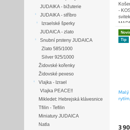
Košer
JUDAIKA - bižuterie
- KOS
JUDAIKA - stříbro
svite
MADE 
Izraelské šperky
posvá
JUDAICA - zlato
Novi
pečliv
Tip
Snubní prsteny JUDAICA
Zlato 585/1000
Silver 925/1000
Židovské kořenky
Židovské pexeso
Vlajka - Izrael
Vlajka PEACE!!
Malý 
rytím
Mikledet: Hebrejská klávesnice
Tfilin - Tefilin
Miniatury JUDAICA
Natla
3 90