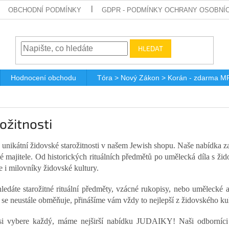
OBCHODNÍ PODMÍNKY
GDPR - PODMÍNKY OCHRANY OSOBNÍ
HLEDAT
Hodnocení obchodu
Tóra > Nový Zákon > Korán - zdarma M
ožitnosti
 unikátní židovské starožitnosti v našem Jewish shopu. Naše nabídka za
é majitele. Od historických rituálních předmětů po umělecká díla s ži
e i milovníky židovské kultury.
ledáte starožitné rituální předměty, vzácné rukopisy, nebo umělecké a
 se neustále obměňuje, přinášíme vám vždy to nejlepší z židovského kul
si vybere každý, máme nejširší nabídku JUDAIKY! Naši odborníci