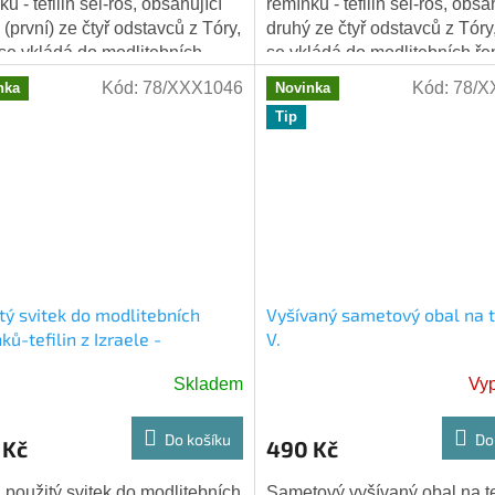
ů - tefilin šel-roš, obsahující
řemínků - tefilin šel-roš, obsa
 (první) ze čtyř odstavců z Tóry,
druhý ze čtyř odstavců z Tóry,
 se vkládá do modlitebních
se vkládá do modlitebních ře
ů - tefilin. (2M...
tefilin. (2M 13:10-16)....
Kód:
78/XXX1046
Kód:
78/X
nka
Novinka
Tip
tý svitek do modlitebních
Vyšívaný sametový obal na t
ků-tefilin z Izraele -
V.
tavec - 5M11:13-21
Skladem
Vy
Do košíku
Do
 Kč
490 Kč
, použitý svitek do modlitebních
Sametový vyšívaný obal na tef