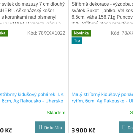
 svitek do mezuzy 7 cm dlouhý
Stříbrná dekorace - výzdoba 
HER!!. Aškenázský košer
svátek Sukot - jablko. Velikos
k s korunkami nad písmeny!
6,5cm, váha 156,71g Punco
in ISRAEL! Objevte krásu a
925. Stříbrný plech pravděp
tnost tradiční mezuzy s naším
vyplněný jiným materiálem.
Kód:
78/XXX1022
Kód:
78/X
nka
Novinka
ě...
Tip
stříbrný kidušový pohárek II. s
Malý stříbrný kidušový poháre
, 6cm, Ag Rakousko - Uhersko
rytím, 6cm, Ag Rakousko - U
Skladem
S
Do košíku
Do
0 Kč
3 900 Kč