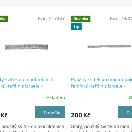
Kód:
217467
Kód:
78/X
nka
Novinka
Tip
tý svitek do modlitebních
Použitý svitek do modlitební
ků-tefilin z Izraele -
řemínků-tefilin z Izraele -
tavec - 2M13:1-10
2.odstavec - 2M13:11-16
Skladem
S
Do košíku
Do
 Kč
200 Kč
, použitý svitek do modlitebních
Starý, použitý svitek do modl