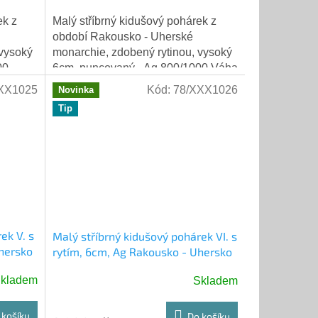
ek z
Malý stříbrný kidušový pohárek z
období Rakousko - Uherské
 vysoký
monarchie, zdobený rytinou, vysoký
00
6cm, puncovaný - Ag 800/1000 Váha
17,41 gramů.
XX1025
Kód:
78/XXX1026
Novinka
Tip
ek V. s
Malý stříbrný kidušový pohárek VI. s
hersko
rytím, 6cm, Ag Rakousko - Uhersko
kladem
Skladem
 košíku
Do košíku