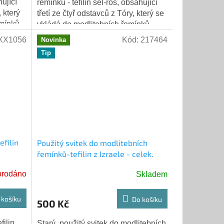
hující
řemínků - tefilin šel-roš, obsahující
 který
třetí ze čtyř odstavců z Tóry, který se
mínků -
vkládá do modlitebních řemínků -
tefilin. (5M 6:4-9). Svitky...
XX1056
Kód:
217464
Novinka
Tip
efilin
Použitý svitek do modlitebních
řemínků-tefilin z Izraele - celek.
prodáno
Skladem
 košíku
Do košíku
500 Kč
ilin.
Starý, použitý svitek do modlitebních