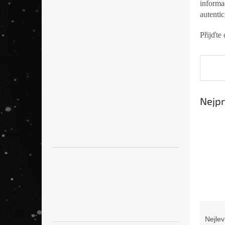
informa
n
autenti
e
l
Přijďte
Nejpr
Ř
a
Nejlev