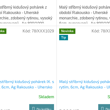
stříbrný kidušový pohárek z
Malý stříbrný kidušový pohár
í Rakousko - Uherské
období Rakousko - Uherské
chie, zdobený rytinou, vysoký
monarchie, zdobený rytinou,
puncovaný - Ag 800/1000
6cm, puncovaný - Ag 800/10
17,41 gramů.
Váha 17,41 gramů.
Kód:
78/XXX1029
Kód:
78/X
nka
Novinka
Tip
stříbrný kidušový pohárek IX. s
Malý stříbrný kidušový pohár
, 6cm, Ag Rakousko - Uhersko
rytím, 6cm, Ag Rakousko - U
Skladem
S
Do košíku
Do