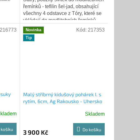
řemínků - tefilin šel-jad, obsahující
všechny 4 odstavce z Tóry, které se
vkládají do modlitebních řemínků -
tefilin. (2M 13:1-10, 2M...
216773
Kód:
217353
Novinka
Tip
 suky
Malý stříbrný kidušový pohárek I. s
rytím, 6cm, Ag Rakousko - Uhersko
kladem
Skladem
 košíku
Do košíku
3 900 Kč