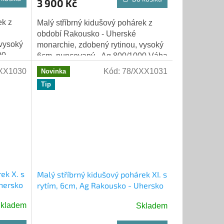
3 900 Kč
ek z
Malý stříbrný kidušový pohárek z
období Rakousko - Uherské
 vysoký
monarchie, zdobený rytinou, vysoký
00
6cm, puncovaný - Ag 800/1000 Váha
17,41 gramů.
XX1030
Kód:
78/XXX1031
Novinka
Tip
ek X. s
Malý stříbrný kidušový pohárek XI. s
hersko
rytím, 6cm, Ag Rakousko - Uhersko
kladem
Skladem