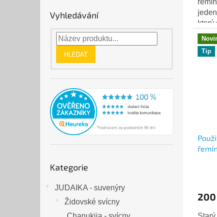
řemínk
jeden
Vyhledávání
který
řemínk
Novi
Tip
HLEDAT
Použi
řemín
4.ods
Přeskočit
Kategorie
kategorie
JUDAIKA - suvenýry
200
Židovské svícny
Starý
Chanukija - svícny