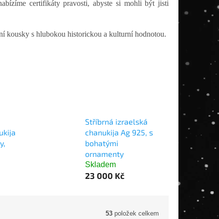
zíme certifikáty pravosti, abyste si mohli být jisti
tní kousky s hlubokou historickou a kulturní hodnotou.
Stříbrná izraelská
ukija
chanukija Ag 925, s
y,
bohatými
ornamenty
Skladem
23 000 Kč
53
položek celkem