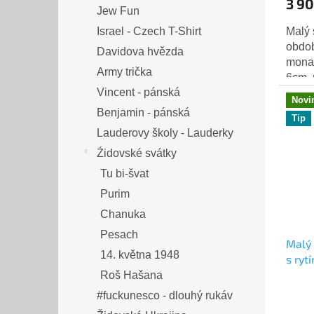
3 90
Jew Fun
Israel - Czech T-Shirt
Malý 
obdob
Davidova hvězda
monar
Army trička
6cm, 
Vincent - pánská
Váha 
Novi
Benjamin - pánská
Tip
Lauderovy školy - Lauderky
Źidovské svátky
Tu bi-švat
Purim
Chanuka
Pesach
Malý 
14. května 1948
s ryt
Uher
Roš Hašana
#fuckunesco - dlouhý rukáv