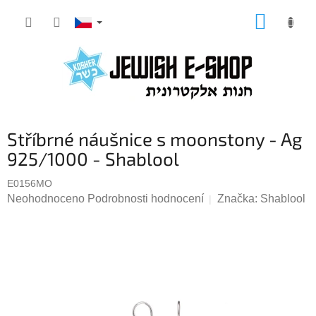
Přejít
NÁKUP
na
KOŠÍK
obsah
Stříbrné náušnice s moonstony - Ag
925/1000 - Shablool
E0156MO
Průměrné
Neohodnoceno
Podrobnosti hodnocení
Značka:
Shablool
hodnocení
produktu
je
0,0
z
5
hvězdiček.