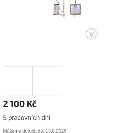
2 100 Kč
Měrná
5 pracovních dní
cena:
Můžeme doručit do:
13.8.2026