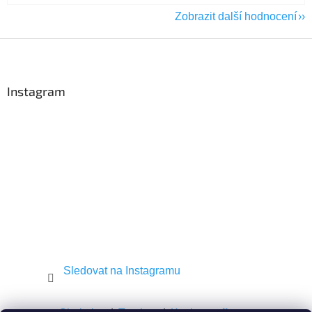
Zobrazit další hodnocení
Z
á
p
a
Instagram
t
í
Sledovat na Instagramu