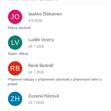
Jaakko Ollikainen
JO
Hodnocení obchodu je 5 z 5 hvězdiček.
4.8.2026
Pěkný obchod!
Luděk Vostry
LV
Hodnocení obchodu je 5 z 5 hvězdiček.
28.7.2026
Super, děkuji.
René Bednář
RB
Hodnocení obchodu je 5 z 5 hvězdiček.
24.7.2026
Příjemné nákupy v příjemném obchodě s příjemnými lidmi a
přáteli
Zuzana Házová
ZH
Hodnocení obchodu je 5 z 5 hvězdiček.
24.7.2026