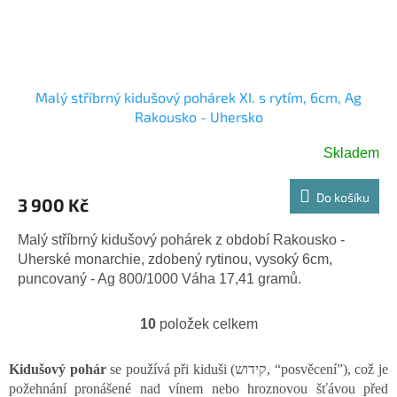
Malý stříbrný kidušový pohárek XI. s rytím, 6cm, Ag
Rakousko - Uhersko
Skladem
Do košíku
3 900 Kč
Malý stříbrný kidušový pohárek z období Rakousko -
Uherské monarchie, zdobený rytinou, vysoký 6cm,
puncovaný - Ag 800/1000 Váha 17,41 gramů.
10
položek celkem
O
v
l
Kidušový pohár
se používá při kiduši (קידוש‎, “posvěcení”), což je
á
požehnání pronášené nad vínem nebo hroznovou šťávou před