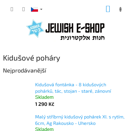
Přejít
NÁKUP
na
KOŠÍK
obsah
Kidušové poháry
Nejprodávanější
Kidušová fontánka - 8 kidušových
pohárků, tác, stojan - staré, zánovní
Skladem
1 290 Kč
Malý stříbrný kidušový pohárek XI. s rytím,
6cm, Ag Rakousko - Uhersko
Skladem