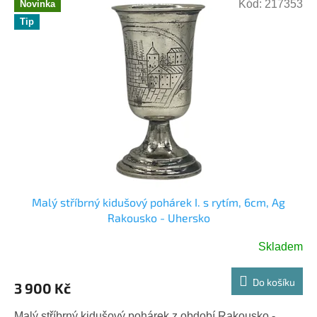
Kód:
217353
Novinka
ý
Tip
p
i
s
p
r
o
d
u
k
t
ů
Malý stříbrný kidušový pohárek I. s rytím, 6cm, Ag
Rakousko - Uhersko
Skladem
Do košíku
3 900 Kč
Malý stříbrný kidušový pohárek z období Rakousko -