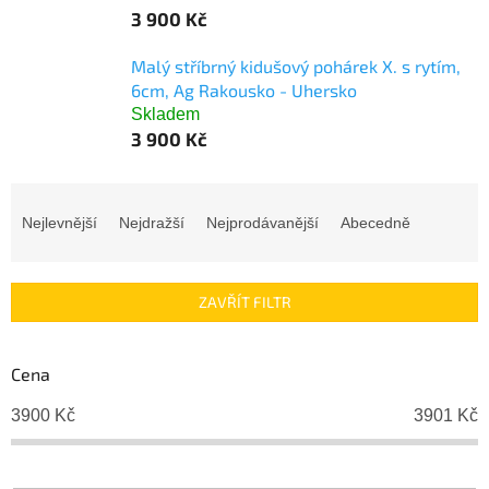
3 900 Kč
Malý stříbrný kidušový pohárek X. s rytím,
6cm, Ag Rakousko - Uhersko
Skladem
3 900 Kč
Ř
a
Nejlevnější
Nejdražší
Nejprodávanější
Abecedně
z
e
n
ZAVŘÍT FILTR
í
p
r
Cena
o
d
3900
Kč
3901
Kč
u
k
t