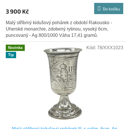
Do košíku
3 900 Kč
Malý stříbrný kidušový pohárek z období Rakousko -
Uherské monarchie, zdobený rytinou, vysoký 6cm,
puncovaný - Ag 800/1000 Váha 17,41 gramů.
Kód:
78/XXX1023
Novinka
Tip
Malý stříbrný kidušový pohárek III. s rytím, 6cm, Ag