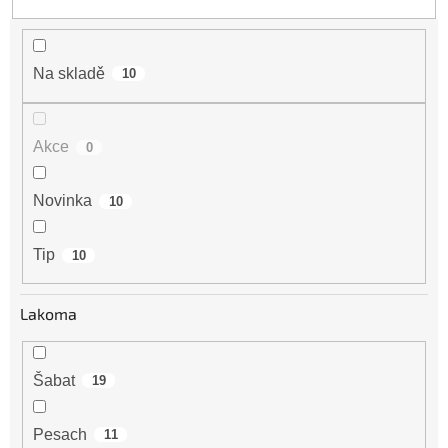
ů
Na skladě
10
Akce
0
Novinka
10
Tip
10
Lakoma
Šabat
19
Pesach
11