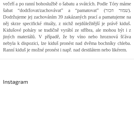
d
večeří a po ranní bohoslužbě o šabatu a svátcích. Podle Tóry máme
a
šabat “dodržovat/zachovávat” a “pamatovat” (שמור וזכור).
c
í
Dodržujeme jej zachováním 39 zakázaných prací a pamatujeme na
p
něj skrze specifické rituály, z nichž nejdůležitější je právě kiduš.
r
Kidušové poháry se tradičně vyrábí ze stříbra, ale mohou být i z
v
jiných materiálů. V případě, že by víno nebo hroznová šťáva
k
nebyla k dispozici, lze kiduš pronést nad dvěma bochníky chleba.
y
Ranní kiduš je možné pronést i např. nad destilátem nebo likérem.
v
ý
Z
p
á
i
s
p
u
a
Instagram
t
í