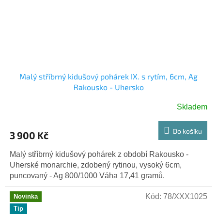
Malý stříbrný kidušový pohárek IX. s rytím, 6cm, Ag
Rakousko - Uhersko
Skladem
Do košíku
3 900 Kč
Malý stříbrný kidušový pohárek z období Rakousko -
Uherské monarchie, zdobený rytinou, vysoký 6cm,
puncovaný - Ag 800/1000 Váha 17,41 gramů.
Kód:
78/XXX1025
Novinka
Tip