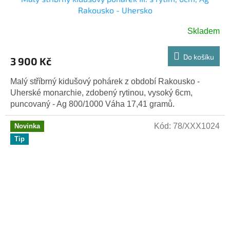
Rakousko - Uhersko
Skladem
Do košíku
3 900 Kč
Malý stříbrný kidušový pohárek z období Rakousko -
Uherské monarchie, zdobený rytinou, vysoký 6cm,
puncovaný - Ag 800/1000 Váha 17,41 gramů.
Kód:
78/XXX1024
Novinka
Tip