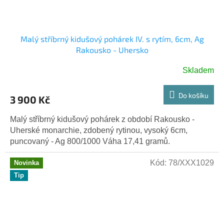
Malý stříbrný kidušový pohárek IV. s rytím, 6cm, Ag
Rakousko - Uhersko
Skladem
Do košíku
3 900 Kč
Malý stříbrný kidušový pohárek z období Rakousko -
Uherské monarchie, zdobený rytinou, vysoký 6cm,
puncovaný - Ag 800/1000 Váha 17,41 gramů.
Kód:
78/XXX1029
Novinka
Tip