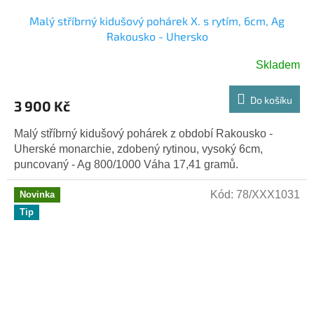
Malý stříbrný kidušový pohárek X. s rytím, 6cm, Ag
Rakousko - Uhersko
Skladem
Do košíku
3 900 Kč
Malý stříbrný kidušový pohárek z období Rakousko -
Uherské monarchie, zdobený rytinou, vysoký 6cm,
puncovaný - Ag 800/1000 Váha 17,41 gramů.
Kód:
78/XXX1031
Novinka
Tip