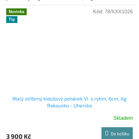
Kód:
78/XXX1026
Novinka
Tip
Malý stříbrný kidušový pohárek VI. s rytím, 6cm, Ag
Rakousko - Uhersko
Skladem
Do košíku
3 900 Kč