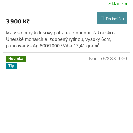
Skladem
Do košíku
3 900 Kč
Malý stříbrný kidušový pohárek z období Rakousko -
Uherské monarchie, zdobený rytinou, vysoký 6cm,
puncovaný - Ag 800/1000 Váha 17,41 gramů.
Kód:
78/XXX1030
Novinka
Tip