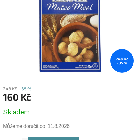
5
hvězdiček.
248 Kč
–35 %
248 Kč
–35 %
160 Kč
Měrná
Skladem
cena:
Můžeme doručit do:
11.8.2026