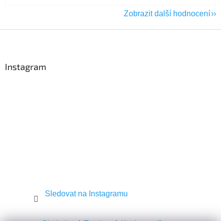
Zobrazit další hodnocení
Z
á
p
a
Instagram
t
í
Sledovat na Instagramu