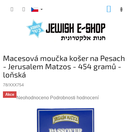
Přejít
NÁKUP
na
KOŠÍK
obsah
Macesová moučka košer na Pesach
- Jerusalem Matzos - 454 gramů -
loňská
78/XXX754
Akce
Průměrné
Neohodnoceno
Podrobnosti hodnocení
hodnocení
produktu
je
0,0
z