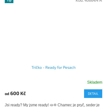
Kód:
40664/4 R
Tip
Tričko - Ready for Pesach
Skladem
600 Kč
od
DETAIL
Jsi ready? My jsme ready! 🫓✡️ Chamec je pryč, seder je