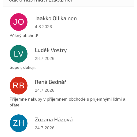
Jaakko Ollikainen
JO
Hodnocení obchodu je 5 z 5 hvězdiček.
4.8.2026
Pěkný obchod!
Luděk Vostry
LV
Hodnocení obchodu je 5 z 5 hvězdiček.
28.7.2026
Super, děkuji.
René Bednář
RB
Hodnocení obchodu je 5 z 5 hvězdiček.
24.7.2026
Příjemné nákupy v příjemném obchodě s příjemnými lidmi a
přáteli
Zuzana Házová
ZH
Hodnocení obchodu je 5 z 5 hvězdiček.
24.7.2026