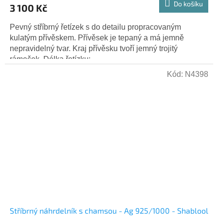
Do košíku
3 100 Kč
Pevný stříbrný řetízek s do detailu propracovaným
kulatým přívěskem. Přívěsek je tepaný a má jemně
nepravidelný tvar. Kraj přívěsku tvoří jemný trojitý
rámeček. Délka řetízku:...
Kód:
N4398
Stříbrný náhrdelník s chamsou - Ag 925/1000 - Shablool