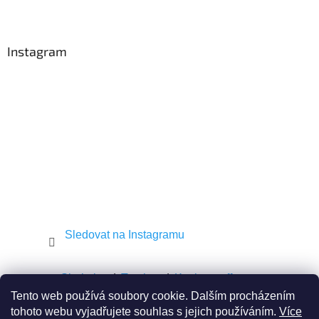
Z
c
á
í
p
p
a
r
Instagram
v
t
k
í
y
v
ý
p
i
s
u
Sledovat na Instagramu
Shekel.cz
Torah.cz
Kosher-coffee.cz
Tento web používá soubory cookie. Dalším procházením
tohoto webu vyjadřujete souhlas s jejich používáním.
Více