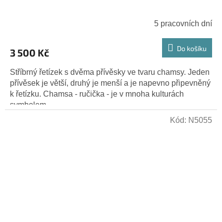
5 pracovních dní
Do košíku
3 500 Kč
Stříbrný řetízek s dvěma přívěsky ve tvaru chamsy. Jeden
přívěsek je větší, druhý je menší a je napevno připevněný
k řetízku. Chamsa - ručička - je v mnoha kulturách
symbolem...
Kód:
N5055