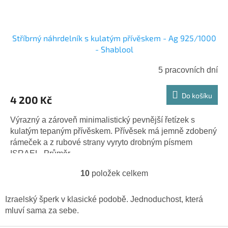
Stříbrný náhrdelník s kulatým přívěskem - Ag 925/1000
- Shablool
5 pracovních dní
Do košíku
4 200 Kč
Výrazný a zároveň minimalistický pevnější řetízek s
kulatým tepaným přívěskem. Přívěsek má jemně zdobený
rámeček a z rubové strany vyryto drobným písmem
ISRAEL. Průměr...
10
položek celkem
O
v
l
Izraelský šperk v klasické podobě. Jednoduchost, která
á
mluví sama za sebe.
d
a