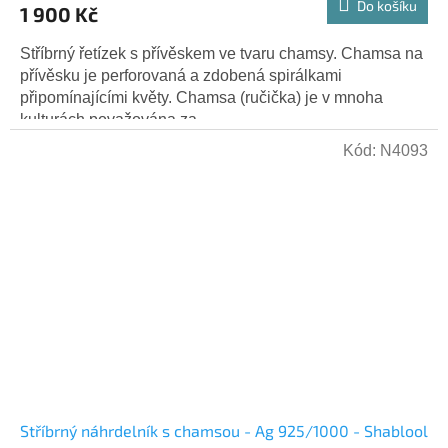
Do košíku
1 900 Kč
Stříbrný řetízek s přívěskem ve tvaru chamsy. Chamsa na
přívěsku je perforovaná a zdobená spirálkami
připomínajícími květy. Chamsa (ručička) je v mnoha
kulturách považována za...
Kód:
N4093
Stříbrný náhrdelník s chamsou - Ag 925/1000 - Shablool