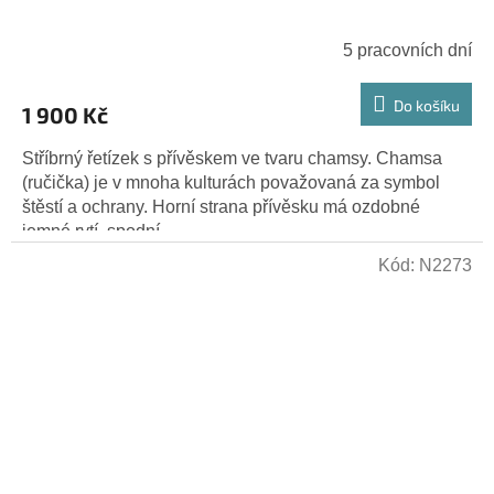
5 pracovních dní
Do košíku
1 900 Kč
Stříbrný řetízek s přívěskem ve tvaru chamsy. Chamsa
(ručička) je v mnoha kulturách považovaná za symbol
štěstí a ochrany. Horní strana přívěsku má ozdobné
jemné rytí, spodní...
Kód:
N2273