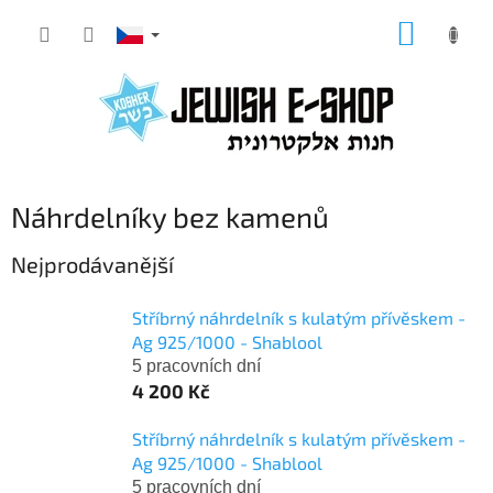
Přejít
NÁKUP
na
KOŠÍK
obsah
Náhrdelníky bez kamenů
Nejprodávanější
Stříbrný náhrdelník s kulatým přívěskem -
Ag 925/1000 - Shablool
5 pracovních dní
4 200 Kč
Stříbrný náhrdelník s kulatým přívěskem -
Ag 925/1000 - Shablool
5 pracovních dní