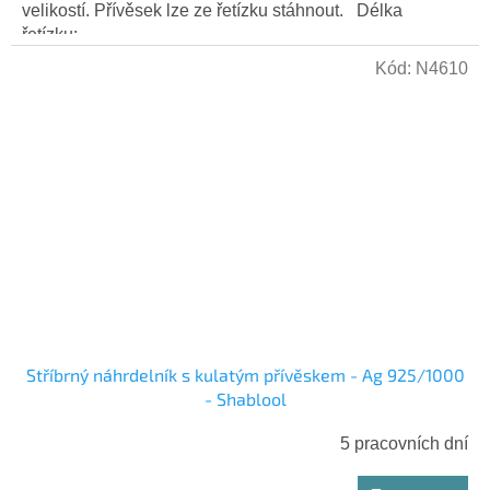
velikostí. Přívěsek lze ze řetízku stáhnout. Délka
řetízku:...
Kód:
N4610
Stříbrný náhrdelník s kulatým přívěskem - Ag 925/1000
- Shablool
5 pracovních dní