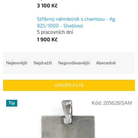
3 100 Kč
Stříbrný náhrdelník s chamsou - Ag
925/1000 - Shablool
5 pracovních dní
1 900 Kč
Ř
a
Nejlevnější
Nejdražší
Nejprodávanější
Abecedně
z
e
n
OTEVŘÍT FILTR
í
p
V
r
Kód:
205628/SAM
Tip
ý
o
p
d
i
u
s
k
p
t