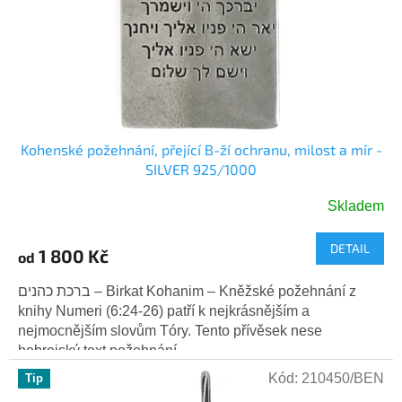
r
ů
o
d
u
k
t
ů
Kohenské požehnání, přející B-ží ochranu, milost a mír -
SILVER 925/1000
Skladem
Průměrné
hodnocení
DETAIL
produktu
1 800 Kč
od
je
5,0
ברכת כהנים – Birkat Kohanim – Kněžské požehnání z
z
knihy Numeri (6:24-26) patří k nejkrásnějším a
5
nejmocnějším slovům Tóry. Tento přívěsek nese
hvězdiček.
hebrejský text požehnání,...
Kód:
210450/BEN
Tip