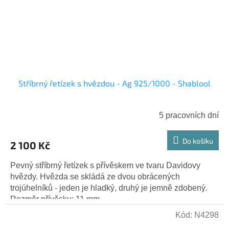
Stříbrný řetízek s hvězdou - Ag 925/1000 - Shablool
5 pracovních dní
Do košíku
2 100 Kč
Pevný stříbrný řetízek s přívěskem ve tvaru Davidovy
hvězdy. Hvězda se skládá ze dvou obrácených
trojúhelníků - jeden je hladký, druhý je jemně zdobený.
Rozměr přívěsku: 11 mm...
Kód:
N4298