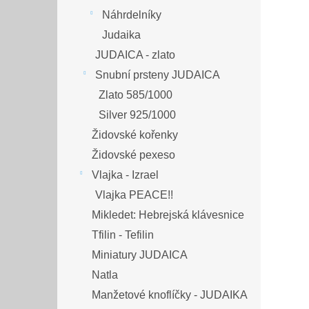
Náhrdelníky
Judaika
JUDAICA - zlato
Snubní prsteny JUDAICA
Zlato 585/1000
Silver 925/1000
Židovské kořenky
Židovské pexeso
Vlajka - Izrael
Vlajka PEACE!!
Mikledet: Hebrejská klávesnice
Tfilin - Tefilin
Miniatury JUDAICA
Natla
Manžetové knoflíčky - JUDAIKA