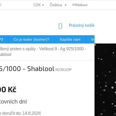
CZK
Čeština
CH ÚDAJŮ
DÁRKOVÉ KUPONY
POŠTOVNÉ V JEWISHOP
Přihlášení
NÁKUPNÍ
Prázdný košík
KOŠÍK
P3
Co je košer (kosher)?
Napište nám
Virtualní prohl
íbrný prsten s opály - Velikost 9 - Ag 925/1000 -
ablool
925/1000 - Shablool
R2351OP
00 Kč
covních dní
doručit do:
14.8.2026