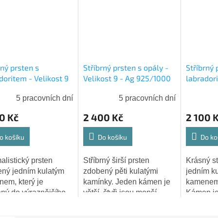
rný prsten s
Stříbrný prsten s opály -
Stříbrný 
doritem - Velikost 9
Velikost 9 - Ag 925/1000
labradori
925/1000 - Shablool
- Shablool
- Ag 925
5 pracovních dní
5 pracovních dní
0 Kč
2 400 Kč
2 100 
o košíku
Do košíku
Do ko
alistický prsten
Stříbrný širší prsten
Krásný st
ný jedním kulatým
zdobený pěti kulatými
jedním k
em, který je
kamínky. Jeden kámen je
kamenem v
ný do výraznějšího
větší, čtyři jsou menší.
Kámen je
ku. Kroužek prstenu
Prsten je pro příjemnější
zdobenéh
obný, ale pevný a je
nošení do dlaně zúžený.
rámečku 