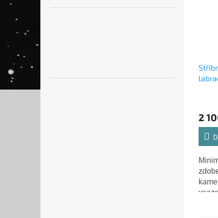
Stříb
labra
- Ag 
2 10
D
Minim
zdobe
kamen
vsaze
rámeč
je dr