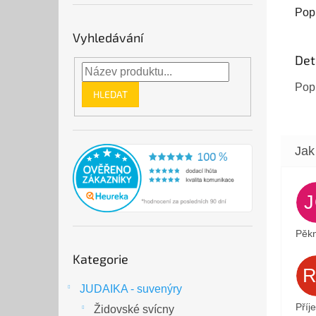
zdobe
Pop
Kámen
Vyhledávání
Det
Pop
HLEDAT
Pěkn
Přeskočit
Kategorie
kategorie
JUDAIKA - suvenýry
Příj
Židovské svícny