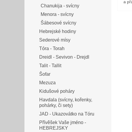
a přá
Chanukija - svícny
Menora - svícny
Šábesové svícny
Hebrejské hodiny
Sederové mísy
Tóra - Torah
Dreidl - Sevivon - Drejdl
Talit - Tallit
Šofar
Mezuza
Kidušové poháry
Havdala (svícny, kořenky,
pohárky, či sety)
JAD - Ukazovátko na Tóru
Přívěšek Vaše jméno -
HEBREJSKY