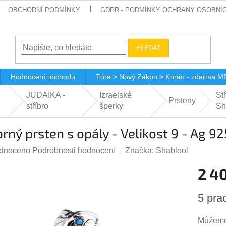
OBCHODNÍ PODMÍNKY
GDPR - PODMÍNKY OCHRANY OSOBNÍ
HLEDAT
Hodnocení obchodu
Tóra > Nový Zákon > Korán - zdarma M
JUDAIKA -
Izraelské
Stř
Prsteny
stříbro
šperky
Sh
brný prsten s opály - Velikost 9 - Ag 
rné
dnoceno
Podrobnosti hodnocení
Značka:
Shablool
ení
2 4
tu
Měrná
5 pra
cena:
Můžeme 