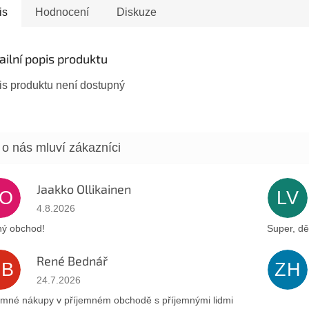
ný jednou vlnkou.
Kámen: syntetický opál -
pacičkam
is
Hodnocení
Diskuze
:...
zářivě...
prstenu je
ailní popis produktu
is produktu není dostupný
Jaakko Ollikainen
JO
LV
Hodnocení obchodu je 5 z 5 hvězdiček.
4.8.2026
ý obchod!
Super, dě
René Bednář
RB
ZH
Hodnocení obchodu je 5 z 5 hvězdiček.
24.7.2026
emné nákupy v příjemném obchodě s příjemnými lidmi