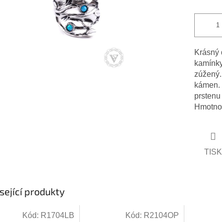
ček.
Krásný d
kamínky
zúžený.
kámen. 
prstenu
Hmotnos
TISK
sející produkty
Kód:
R1704LB
Kód:
R2104OP