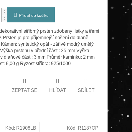
Přidat do košíku
ekorativní stříbrný prsten zdobený lístky a třemi
. Prsten je pro příjemnější nošení do dlaně
 Kámen: syntetický opál - zářivě modrý umělý
Výška prstenu v přední části: 25 mm Výška
 v dlaňové části: 3 mm Průměr kamínku: 2 mm
t: 8,00 g Ryzost stříbra: 925/1000
ZEPTAT SE
HLÍDAT
SDÍLET
Kód:
R1908LB
Kód:
R1187OP