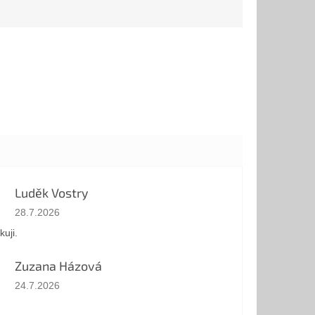
i. Kroužek
příjemnější nošení. Kámen
 hladký....
:...
Luděk Vostry
Hodnocení obchodu je 5 z 5 hvězdiček.
28.7.2026
kuji.
Zuzana Házová
Hodnocení obchodu je 5 z 5 hvězdiček.
24.7.2026