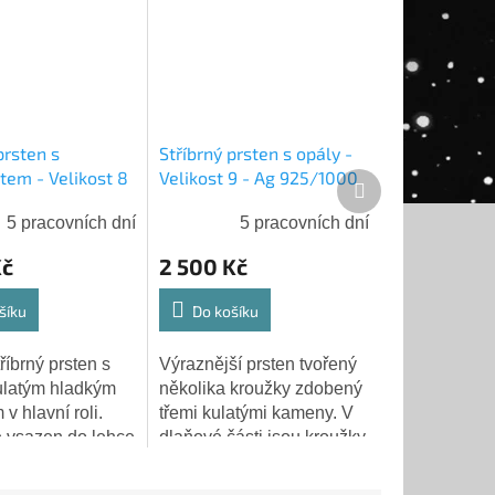
prsten s
Stříbrný prsten s opály -
tem - Velikost 8
Velikost 9 - Ag 925/1000
Další
/1000 - Shablool
- Shablool
produkt
5 pracovních dní
5 pracovních dní
Kč
2 500 Kč
šíku
Do košíku
říbrný prsten s
Výraznější prsten tvořený
ulatým hladkým
několika kroužky zdobený
 hlavní roli.
třemi kulatými kameny. V
 vsazen do lehce
dlaňové části jsou kroužky
o kulatého
pevně spojeny. Prsten je
se čtyřmi
do dlaně zúžený pro