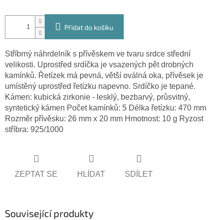
Přidat do košíku
Stříbrný náhrdelník s přívěskem ve tvaru srdce střední
velikosti. Uprostřed srdíčka je vsazených pět drobných
kamínků. Řetízek má pevná, větší oválná oka, přívěsek je
umístěný uprostřed řetízku napevno. Srdíčko je tepané.
Kámen: kubická zirkonie - lesklý, bezbarvý, průsvitný,
syntetický kámen Počet kamínků: 5 Délka řetízku: 470 mm
Rozměr přívěsku: 26 mm x 20 mm Hmotnost: 10 g Ryzost
stříbra: 925/1000
ZEPTAT SE
HLÍDAT
SDÍLET
Související produkty