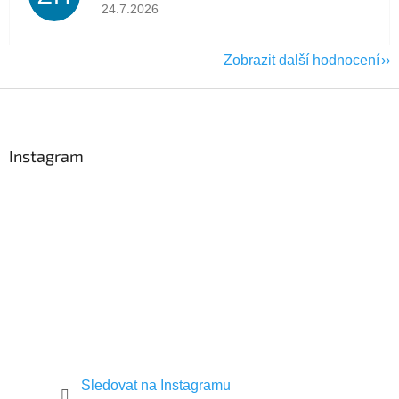
Hodnocení obchodu je 5 z 5 hvězdiček.
24.7.2026
Zobrazit další hodnocení
Z
á
p
a
Instagram
t
í
Sledovat na Instagramu