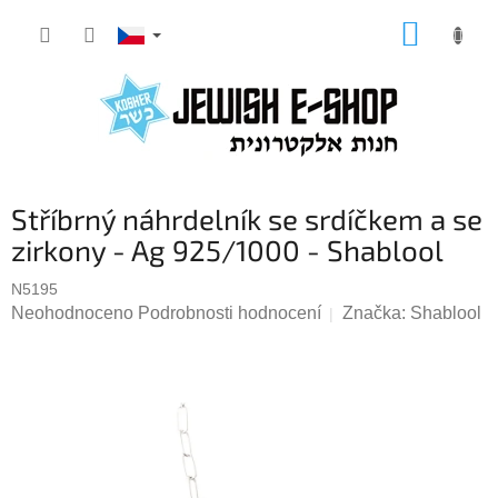
Přejít
NÁKUP
na
KOŠÍK
obsah
Stříbrný náhrdelník se srdíčkem a se
zirkony - Ag 925/1000 - Shablool
N5195
Průměrné
Neohodnoceno
Podrobnosti hodnocení
Značka:
Shablool
hodnocení
produktu
je
0,0
z
5
hvězdiček.