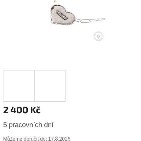
2 400 Kč
Měrná
5 pracovních dní
cena:
Můžeme doručit do:
17.8.2026