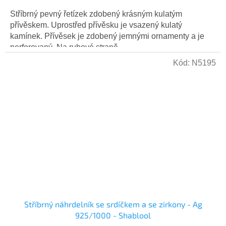
Stříbrný pevný řetízek zdobený krásným kulatým
přívěskem. Uprostřed přívěsku je vsazený kulatý
kamínek. Přívěsek je zdobený jemnými ornamenty a je
perforovaný. Na rubové straně...
Kód:
N5195
Stříbrný náhrdelník se srdíčkem a se zirkony - Ag
925/1000 - Shablool