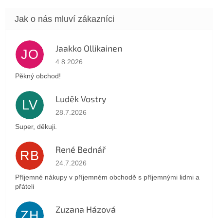
Jaakko Ollikainen
JO
Hodnocení obchodu je 5 z 5 hvězdiček.
4.8.2026
Pěkný obchod!
Luděk Vostry
LV
Hodnocení obchodu je 5 z 5 hvězdiček.
28.7.2026
Super, děkuji.
René Bednář
RB
Hodnocení obchodu je 5 z 5 hvězdiček.
24.7.2026
Příjemné nákupy v příjemném obchodě s příjemnými lidmi a
přáteli
Zuzana Házová
ZH