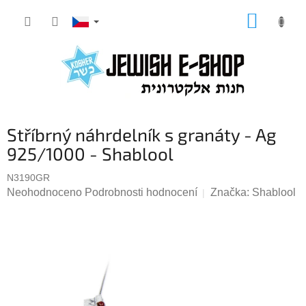
Přejít
NÁKUP
na
KOŠÍK
obsah
Stříbrný náhrdelník s granáty - Ag
925/1000 - Shablool
N3190GR
Průměrné
Neohodnoceno
Podrobnosti hodnocení
Značka:
Shablool
hodnocení
produktu
je
0,0
z
5
hvězdiček.