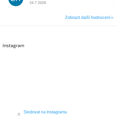
Hodnocení obchodu je 5 z 5 hvězdiček.
24.7.2026
Zobrazit další hodnocení
Z
á
p
a
Instagram
t
í
Sledovat na Instagramu