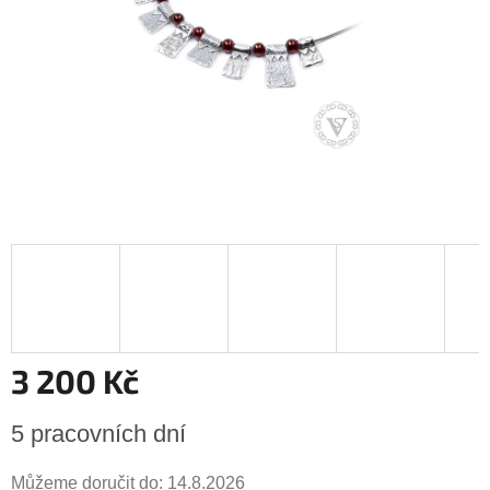
3 200 Kč
Měrná
5 pracovních dní
cena:
Můžeme doručit do:
14.8.2026